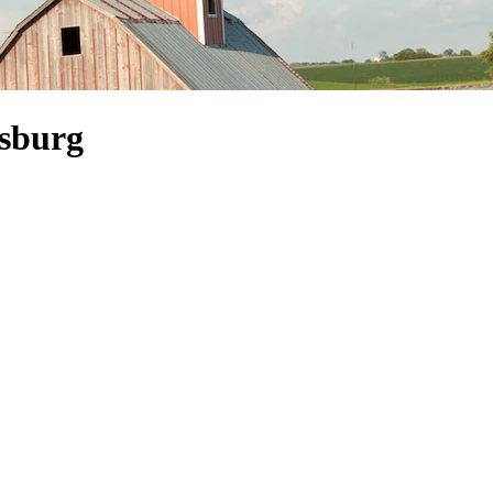
msburg