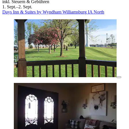
inkl. Steuern & Gebühren
1. Sept.–2. Sept.
Days Inn & Suites by Wyndham Williamsburg IA North