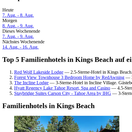
Heute
7. Aug. - 8. Aug.
Morgen
8. Aug. - 9. Aug.
Dieses Wochenende
7. Aug. - 9. Aug.
Nächstes Wochenende
14. Aug. - 16. Aug.
Top 5 Familienhotels in Kings Beach auf e
Red Wolf Lakeside Lodge
— 2.5-Sterne-Hotel in Kings Beach
Forest View Townhouse 3 Bedroom Home by RedAwning
— 3
The Incline Lodge
— 3-Sterne-Hotel in Incline Village. Gäst
Hyatt Regency Lake Tahoe Resort, Spa and Casino
— 4.5-Stern
Staybridge Suites Carson City - Tahoe Area by IHG
— 3-Sterne
Familienhotels in Kings Beach