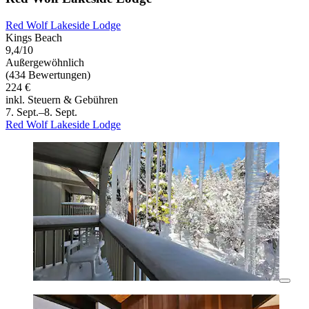
Red Wolf Lakeside Lodge
Kings Beach
9,4/10
Außergewöhnlich
(434 Bewertungen)
224 €
inkl. Steuern & Gebühren
7. Sept.–8. Sept.
Red Wolf Lakeside Lodge