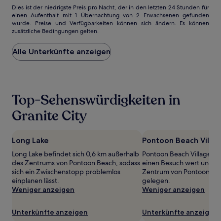
Dies
Dies ist der niedrigste Preis pro Nacht, der in den letzten 24 Stunden für
einen Aufenthalt mit 1 Übernachtung von 2 Erwachsenen gefunden
ist
wurde. Preise und Verfügbarkeiten können sich ändern. Es können
der
zusätzliche Bedingungen gelten.
niedrigste
Preis
Alle Unterkünfte anzeigen
pro
Nacht,
der
in
den
Top-Sehenswürdigkeiten in
letzten
24 Stunden
Granite City
für
einen
Aufenthalt
Long Lake
Pontoon Beach Villag
mit
1 Übernachtung
Long Lake befindet sich 0,6 km außerhalb
Pontoon Beach Village Hall 
von
des Zentrums von Pontoon Beach, sodass
einen Besuch wert und nu
2 Erwachsenen
sich ein Zwischenstopp problemlos
Zentrum von Pontoon Bea
gefunden
einplanen lässt.
gelegen.
wurde.
Weniger anzeigen
Weniger anzeigen
Preise
und
Verfügbarkeiten
Unterkünfte anzeigen
Unterkünfte anzeigen
können