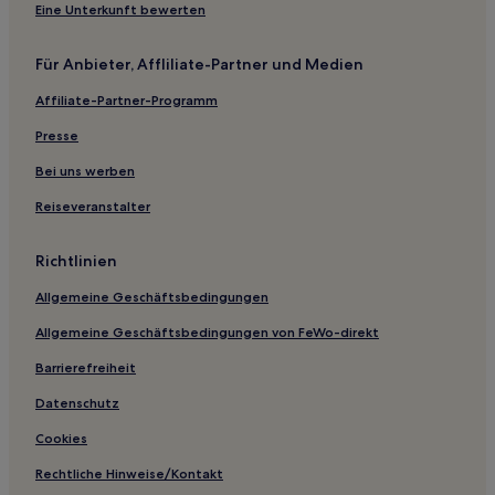
Hotels nahe TREC Calico Trail
Eine Unterkunft bewerten
Energy Hotels
Für Anbieter, Affliliate-Partner und Medien
Berlin Hotels
Affiliate-Partner-Programm
Conrad Hotels
Presse
Naples Hotels
Okawville Hotels
Bei uns werben
Odin Hotels
Reiseveranstalter
Dorchester Hotels
Richtlinien
Hotels nahe Southern Illinois University
Allgemeine Geschäftsbedingungen
Golden Eagle Hotels
Allgemeine Geschäftsbedingungen von FeWo-direkt
Hotels nahe Illinois State Museum
Barrierefreiheit
Hotels nahe Old State Capitol
St. Jacob Hotels
Datenschutz
Collinsville Hotels
Cookies
Hotels nahe Camp Butler National Cemetery
Rechtliche Hinweise/Kontakt