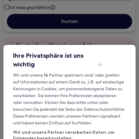
Ich reise geschäftlich
Suchen
Kostenlose Stornierung bei
Planänderungen
Ihre Privatsphäre ist uns
wichtig
Verdiene Prämien für jede
wahrgenommene Übernachtung
Wir und unsere
16
Partner speichern und/ oder greifen
auf Informationen auf einem Gerät zu, z.B. auf eindeutige
Kennungen in Cookies, um personenbezogene Daten zu
Mehr sparen mit Preisen für Mitglieder
verarbeiten. Sie können Ihre Präferenzen akzeptieren
oder verwalten. Klicken Sie dazu bitte unten oder
besuchen Sie jederzeit die Seite der Datenschutzrichtlinie.
Diese Präferenzen werden unseren Partnern signalisiert
Überprüfe die Preise für diese Daten
und haben keinen Einfluss auf Surfdaten.
Heute
Morgen
Wir und unsere Partner verarbeiten Daten, um
6. Aug. - 7. Aug.
7. Aug. - 8. Aug.
Folgendes bereitzustellen: