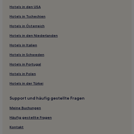
Günstige in Springfield
Hotels in den USA
Günstige in Mattoon
Hotels in Tschechien
Hotels mit Küchenzeile in Collinsville
Hotels in Österreich
Hotels mit inbegriffenem Frühstück in Collinsville
Hotels in den Niederlanden
Günstige in Bloomington
Hotels in Italien
Haustierfreundliche in Fairview Heights
Haustierfreundliche in Peoria
Hotels in Schweden
Günstige in Peoria
Hotels in Portugal
Hotels mit Küchenzeile in Illinois
Hotels in Polen
Business in Illinois
Hotels in der Türkei
2-Sterne-Hotels in Collinsville
Support und häufig gestellte Fragen
2-Sterne-Hotels in Springfield
Meine Buchungen
Hotels nahe Greater St. Louis Air & Space Museum
Hotels nahe Shea's Gas Station Museum
Häufig gestellte Fragen
Rockport Hotels
Kontakt