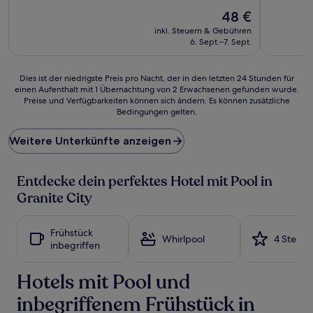
von
von
Der
48 €
10,
10,
Preis
(683
Wunderba
inkl. Steuern & Gebühren
beträgt
Bewertungen)
(522
6. Sept.–7. Sept.
48 €
Bewertun
Dies
Dies ist der niedrigste Preis pro Nacht, der in den letzten 24 Stunden für
einen Aufenthalt mit 1 Übernachtung von 2 Erwachsenen gefunden wurde.
ist
Preise und Verfügbarkeiten können sich ändern. Es können zusätzliche
der
Bedingungen gelten.
niedrigste
Preis
Weitere Unterkünfte anzeigen
pro
Nacht,
der
Entdecke dein perfektes Hotel mit Pool in
in
den
Granite City
letzten
24 Stunden
für
Frühstück
Whirlpool
4 Sterne
einen
inbegriffen
Aufenthalt
mit
Hotels mit Pool und
1 Übernachtung
von
inbegriffenem Frühstück in
2 Erwachsenen