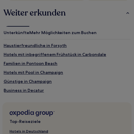
sich
Weiter erkunden
ändern.
Es
können
zusätzliche
Bedingungen
Unterkünfte
Mehr Möglichkeiten zum Buchen
gelten.
Haustierfreundliche in Forsyth
Hotels mit inbegriffenem Frühstück in Carbondale
Familien in Pontoon Beach
Hotels mit Pool in Champaign
Günstige in Champaign
Business in Decatur
Familien in Springfield
Hotels mit inbegriffenem Frühstück in Springfield
Hotels mit Parkplatz in Springfield
Top-Reiseziele
Hotels mit Pool in Springfield
Hotels in Deutschland