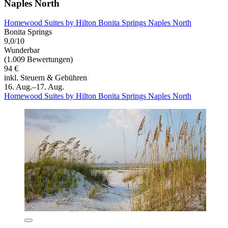
Naples North
Homewood Suites by Hilton Bonita Springs Naples North
Bonita Springs
9,0/10
Wunderbar
(1.009 Bewertungen)
94 €
inkl. Steuern & Gebühren
16. Aug.–17. Aug.
Homewood Suites by Hilton Bonita Springs Naples North