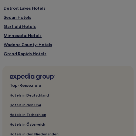
Detroit Lakes Hotels
Sedan Hotels
Garfield Hotels
Minnesota: Hotels
Wadena County: Hotels
Grand Rapids Hotels
Cromwell Hotels
Crown Hotels
Emily Hotels
Top-Reiseziele
Fergus Falls Hotels
Hotels in Deutschland
Max Hotels
Hotels in den USA
Alexandria Hotels
Hotels in Tschechien
Hotels nahe Monticello Country Club
Hotels in Österreich
Hotels nahe Grand Itasca Clinic and Hospital
Hotels in den Niederlanden
Hotels nahe Northern Lights Casino