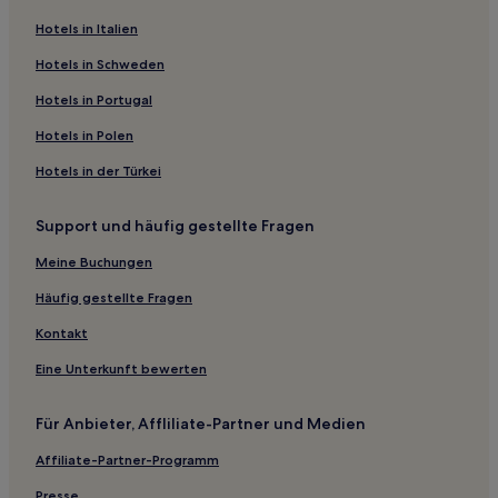
Hotels in Italien
St. Cloud Hotels
Hawick Hotels
Hotels in Schweden
Casino Hotels
Hotels in Portugal
Dorset Hotels
Hotels in Polen
Wirt Hotels
Hotels in der Türkei
Aitkin County: Hotels
Support und häufig gestellte Fragen
Hubbard County: Hotels
Meine Buchungen
Nashwauk Hotels
Hotels nahe Joe Faber Field
Häufig gestellte Fragen
Henriette Hotels
Kontakt
Albany Hotels
Eine Unterkunft bewerten
Bemidji Hotels
Für Anbieter, Affliliate-Partner und Medien
Clearwater Hotels
Affiliate-Partner-Programm
Hotels nahe Hinkley Fire Museum
Presse