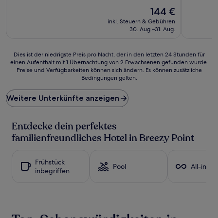
10,
10,
Außergewöhnlich,
Der
Außergewö
144 €
(355
Preis
(731
inkl. Steuern & Gebühren
Bewertungen)
beträgt
Bewertun
30. Aug.–31. Aug.
144 €
Dies
Dies ist der niedrigste Preis pro Nacht, der in den letzten 24 Stunden für
einen Aufenthalt mit 1 Übernachtung von 2 Erwachsenen gefunden wurde.
ist
Preise und Verfügbarkeiten können sich ändern. Es können zusätzliche
der
Bedingungen gelten.
niedrigste
Preis
Weitere Unterkünfte anzeigen
pro
Nacht,
der
Entdecke dein perfektes
in
den
familienfreundliches Hotel in Breezy Point
letzten
24 Stunden
für
Frühstück
Pool
All-inclu
einen
inbegriffen
Aufenthalt
mit
1 Übernachtung
von
2 Erwachsenen