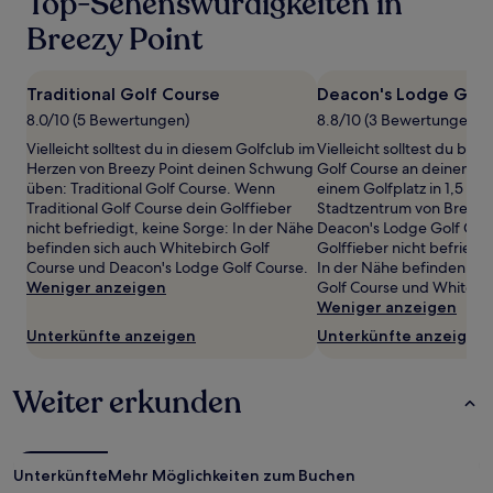
Top-Sehenswürdigkeiten in
gefunden
wurde.
Breezy Point
Preise
und
Verfügbarkeiten
Traditional Golf Course
Deacon's Lodge Golf
können
8.0/10 (5 Bewertungen)
8.8/10 (3 Bewertungen)
sich
ändern.
Vielleicht solltest du in diesem Golfclub im
Vielleicht solltest du be
Es
Herzen von Breezy Point deinen Schwung
Golf Course an deinem S
können
üben: Traditional Golf Course. Wenn
einem Golfplatz in 1,5 k
zusätzliche
Traditional Golf Course dein Golffieber
Stadtzentrum von Breezy
Bedingungen
nicht befriedigt, keine Sorge: In der Nähe
Deacon's Lodge Golf Cou
gelten.
befinden sich auch Whitebirch Golf
Golffieber nicht befriedig
Course und Deacon's Lodge Golf Course.
In der Nähe befinden sich
Weniger anzeigen
Golf Course und Whitebir
Weniger anzeigen
Unterkünfte anzeigen
Unterkünfte anzeigen
Weiter erkunden
Unterkünfte
Mehr Möglichkeiten zum Buchen