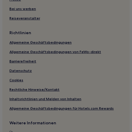
Belgrade Hotels
Douglas County: Hotels
Bei uns werben
Glenwood Hotels
Reiseveranstalter
Brainerd Hotels
Richtlinien
Hotels nahe Blackduck Municipal Golf Course
Allgemeine Geschäftsbedingungen
Walker Hotels
Allgemeine Geschäftsbedingungen von FeWo-direkt
Hotels nahe Grand National Golf Club
Barrierefreiheit
Bethel Hotels
Cold Spring Hotels
Datenschutz
Hotels nahe Concordia Language Village
Cookies
La Prairie Hotels
Rechtliche Hinweise/Kontakt
Hotels nahe Big Ole Viking Statue
Inhaltsrichtlinien und Melden von Inhalten
Becker County: Hotels
Allgemeine Geschäftsbedingungen für Hotels.com Rewards
Talmoon Hotels
Weitere Informationen
Hotels nahe Brainerd International Raceway