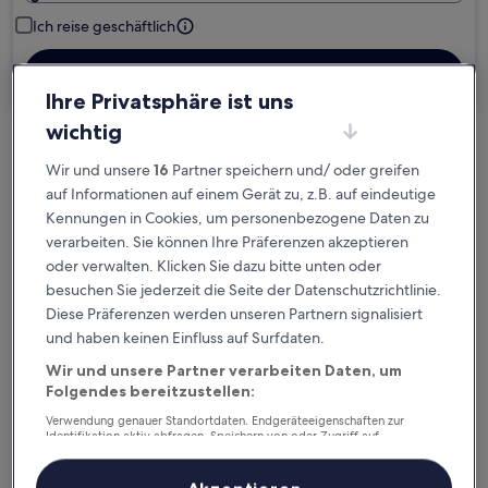
Ich reise geschäftlich
Suchen
Ihre Privatsphäre ist uns
wichtig
Kostenlose Stornierung bei
Wir und unsere
16
Partner speichern und/ oder greifen
Planänderungen
auf Informationen auf einem Gerät zu, z.B. auf eindeutige
Kennungen in Cookies, um personenbezogene Daten zu
Verdiene Prämien für jede
verarbeiten. Sie können Ihre Präferenzen akzeptieren
wahrgenommene Übernachtung
oder verwalten. Klicken Sie dazu bitte unten oder
besuchen Sie jederzeit die Seite der Datenschutzrichtlinie.
Diese Präferenzen werden unseren Partnern signalisiert
Mehr sparen mit Preisen für Mitglieder
und haben keinen Einfluss auf Surfdaten.
Wir und unsere Partner verarbeiten Daten, um
Folgendes bereitzustellen:
Überprüfe die Preise für diese Daten
Verwendung genauer Standortdaten. Endgeräteeigenschaften zur
Identifikation aktiv abfragen. Speichern von oder Zugriff auf
Informationen auf einem Endgerät. Personalisierte Werbung und
Heute
Morgen
Inhalte, Messung von Werbeleistung und der Performance von Inhalten,
6. Aug. - 7. Aug.
7. Aug. - 8. Aug.
Zielgruppenforschung sowie Entwicklung und Verbesserung von