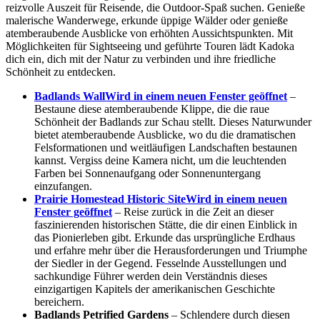
reizvolle Auszeit für Reisende, die Outdoor-Spaß suchen. Genieße
malerische Wanderwege, erkunde üppige Wälder oder genieße
atemberaubende Ausblicke von erhöhten Aussichtspunkten. Mit
Möglichkeiten für Sightseeing und geführte Touren lädt Kadoka
dich ein, dich mit der Natur zu verbinden und ihre friedliche
Schönheit zu entdecken.
Badlands Wall
Wird in einem neuen Fenster geöffnet
–
Bestaune diese atemberaubende Klippe, die die raue
Schönheit der Badlands zur Schau stellt. Dieses Naturwunder
bietet atemberaubende Ausblicke, wo du die dramatischen
Felsformationen und weitläufigen Landschaften bestaunen
kannst. Vergiss deine Kamera nicht, um die leuchtenden
Farben bei Sonnenaufgang oder Sonnenuntergang
einzufangen.
Prairie Homestead Historic Site
Wird in einem neuen
Fenster geöffnet
– Reise zurück in die Zeit an dieser
faszinierenden historischen Stätte, die dir einen Einblick in
das Pionierleben gibt. Erkunde das ursprüngliche Erdhaus
und erfahre mehr über die Herausforderungen und Triumphe
der Siedler in der Gegend. Fesselnde Ausstellungen und
sachkundige Führer werden dein Verständnis dieses
einzigartigen Kapitels der amerikanischen Geschichte
bereichern.
Badlands Petrified Gardens
– Schlendere durch diesen