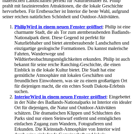
malerischen Landschaften perfekt für Naturliebhaber ist. Philip
prahlt mit faszinierenden Attraktionen, die die lokale Geschichte
hervorheben. Für Erstbesucher ist Interior die beste Wahl, aufgrund
seiner reichen natürlichen Schönheit und Outdoor-Aktivitäten.
Philip
Wird in einem neuen Fenster geöffnet
: Philip ist eine
charmante Stadt, die als Tor zum atemberaubenden Badlands-
Nationalpark dient. Diese Gegend ist perfekt für
Naturliebhaber und bietet atemberaubende Landschaften und
einzigartige geologische Formationen. Du kannst malerische
Fahrten, Wanderwege und
Wildtierbeobachtungsmöglichkeiten erkunden. Philip ist auch
bekannt für seine reiche Ranching-Geschichte, die einen
Einblick in die lokale Kultur bietet. Die Stadt hat eine
gemütliche Atmosphäre mit lokalen Geschäften und
freundlichen Einwohnern, was sie zu einem großartigen Ort
für diejenigen macht, die ein echtes South Dakota-Erlebnis
suchen.
Interior
Wird in einem neuen Fenster geöffnet
: Eingebettet
in der Nähe des Badlands-Nationalparks ist Interior ein idealer
Ort für diejenigen, die Natur und Outdoor-Aktivitäten
schätzen. Die dramatischen Klippen und Schluchten des
Parks sind nur einen Steinwurf entfernt und ermöglichen
einfachen Zugang zum Wandern, Fotografieren und
Erkunden. Die Kleinstadt-Atmosphäre von Interior wird