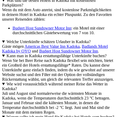
Was sind die besten Hotels in Kadoka mit kostenlosen
Parkplätzen?
Wenn du mit dem Auto anreist, sind kostenlose Parkmöglichkeiten
in deinem Hotel in Kadoka ein echter Pluspunkt. Zu den Favoriten
unserer Reisenden zählen:
Budget Host Sundowner Motor Inn
: ein Motel mit einer
durchschnittlichen Gästebewertung von 7 von 10.
Welche Unterkünfte schätzen Urlauber in Kadoka?
Gäste mögen
Americas Best Value Inn Kadoka
,
Badlands Motel
Kadoka by OYO
und
Budget Host Sundowner Motor Inn
.
Kann man in Kadoka erstattungsfähige Unterkünfte buchen?
Wenn Sie bei Ihrer Reise nach Kadoka flexibel sein möchten, bietet
ein Großteil der Hotels erstattungsfähige* Raten. Du kannst diese
Unterkünfte ganz einfach finden, indem du wie gewohnt auf unserer
Website suchst und den Filter mit der Option der vollständigen
Rückerstattung wählst, um gleich die relevanten Treffer anzuzeigen.
Wie wird voraussichtlich während meiner Reise das Wetter in
Kadoka?
Juli und August sind normalerweise die wärmsten Monate in
Kadoka, wenn die Temperaturen durchschnittlich 23 °C betragen.
Januar und Februar sind die kältesten Monate, in denen die
Temperatur durchschnittlich bei -2 °C liegt. Juni und Mai sind die
Monate mit dem meisten Regen.
Warum sollte ich mein Hotel für Kadoka bei Hotels.com buchen?