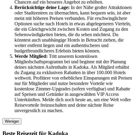
Chancen auf ein besseres Angebot zu erhöhen.
Berücksichtige deine Lage:
In der Nähe großer Attraktionen
oder Stadtzentren zu übernachten, kann bequem sein, ist aber
meist mit höheren Preisen verbunden. Für erschwinglichere
Optionen suche nach Hotels in etwas abgelegeneren Vierteln,
die ein Gleichgewicht zwischen Kosten und Zugang zu den
Sehenswürdigkeiten bieten, die du sehen möchtest. Du
könntest auch unabhängige Hotels in Betracht ziehen, die
weiter entfernt liegen und ein authentischeres und
budgetfreundlicheres Erlebnis bieten können.
Werde Mitglied:
Tritt unserem kostenlosen
Mitgliedschaftsprogramm bei und beginne mit der Planung
deines nächsten Aufenthalts in Kadoka. Als Mitglied erhältst
du Zugang zu exklusiven Rabatten in über 100.000 Hotels
weltweit. Profitiere von erheblichen Einsparungen mit Preisen
nur für Mitglieder und nutze besondere Vorteile wie
kostenlose Zimmer-Upgrades (sofern verfügbar) und Rabatte
auf Speisen und Getränke in ausgewählten VIP Access
Unterkünften. Melde dich noch heute an, um eine Welt voller
Reisevorteile freizuschalten und deine nächste Reise
unvergesslich zu machen.
Weniger
Beste Reisezeit für Kadoka