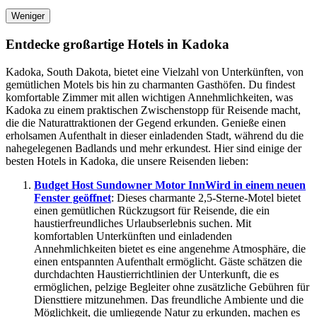
Weniger
Entdecke großartige Hotels in Kadoka
Kadoka, South Dakota, bietet eine Vielzahl von Unterkünften, von
gemütlichen Motels bis hin zu charmanten Gasthöfen. Du findest
komfortable Zimmer mit allen wichtigen Annehmlichkeiten, was
Kadoka zu einem praktischen Zwischenstopp für Reisende macht,
die die Naturattraktionen der Gegend erkunden. Genieße einen
erholsamen Aufenthalt in dieser einladenden Stadt, während du die
nahegelegenen Badlands und mehr erkundest. Hier sind einige der
besten Hotels in Kadoka, die unsere Reisenden lieben:
Budget Host Sundowner Motor Inn
Wird in einem neuen
Fenster geöffnet
: Dieses charmante 2,5-Sterne-Motel bietet
einen gemütlichen Rückzugsort für Reisende, die ein
haustierfreundliches Urlaubserlebnis suchen. Mit
komfortablen Unterkünften und einladenden
Annehmlichkeiten bietet es eine angenehme Atmosphäre, die
einen entspannten Aufenthalt ermöglicht. Gäste schätzen die
durchdachten Haustierrichtlinien der Unterkunft, die es
ermöglichen, pelzige Begleiter ohne zusätzliche Gebühren für
Diensttiere mitzunehmen. Das freundliche Ambiente und die
Möglichkeit, die umliegende Natur zu erkunden, machen es