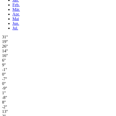
Jan.
Feb.
Mär.
Apr.
Mai
Jun.
Jul.
31°
19°
26°
14°
16°
6°
9°
-1°
0°
-7°
0°
-9°
1°
-8°
8°
-2°
13°