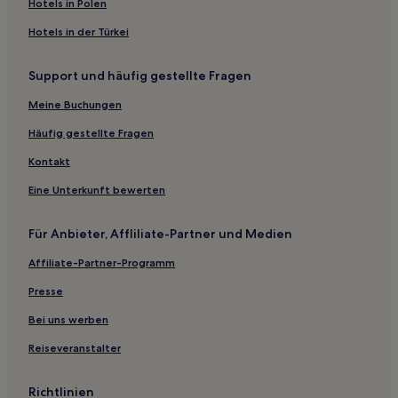
Hotels nahe Titanium Emergency Group
Hotels in Polen
Hotels nahe Red River Valley Museum
Hotels in der Türkei
Hotels nahe Pioneer West Museum
Support und häufig gestellte Fragen
Groom Hotels
Meine Buchungen
Stephens County: Hotels
Haskell Hotels
Häufig gestellte Fragen
Adrian Hotels
Kontakt
Hotels nahe Archer City Country Club
Eine Unterkunft bewerten
Hotels nahe Holliday Creek Trails
Für Anbieter, Affliliate-Partner und Medien
Dalhart Hotels
Affiliate-Partner-Programm
Shamrock Hotels
Presse
Hotels nahe Wichita Falls
Hotels nahe Backdoor Theatre
Bei uns werben
Wichita Falls Hotels
Reiseveranstalter
Hotels nahe Texas Crown Performance Hall
Richtlinien