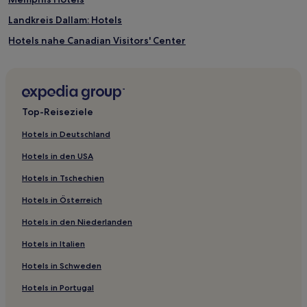
Landkreis Dallam: Hotels
Hotels nahe Canadian Visitors' Center
Hotels nahe Fort Phantom Hill
Lefors Hotels
Hotels nahe Standpipe Mountain Park
Top-Reiseziele
Graham Hotels
Hotels in Deutschland
Hotels nahe Hubbard Creek Lake
Hotels in den USA
Spearman Hotels
Hotels in Tschechien
Sweetwater Hotels
Hotels in Österreich
Hotels nahe Wichita Falls Memorial Stadium
Hotels in den Niederlanden
Hotels nahe John Pitman Municipal Golf Course
Hotels in Italien
Landkreis Gray: Hotels
Hotels nahe Weeks Park Golf Course
Hotels in Schweden
Hotels nahe Castaway Cove Waterpark
Hotels in Portugal