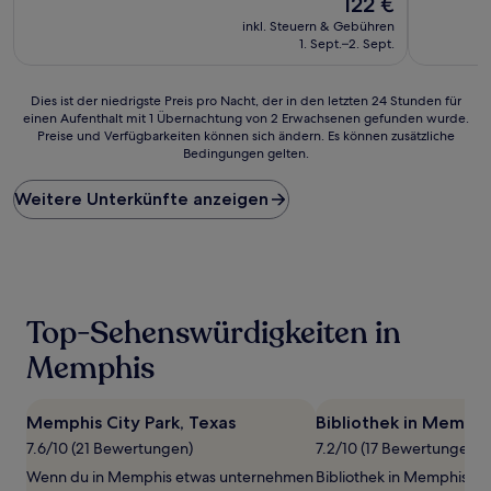
122 €
10,
10,
Preis
(360
Gut,
inkl. Steuern & Gebühren
beträgt
Bewertungen)
(179
1. Sept.–2. Sept.
122 €
Bewertun
Dies
Dies ist der niedrigste Preis pro Nacht, der in den letzten 24 Stunden für
einen Aufenthalt mit 1 Übernachtung von 2 Erwachsenen gefunden wurde.
ist
Preise und Verfügbarkeiten können sich ändern. Es können zusätzliche
der
Bedingungen gelten.
niedrigste
Preis
Weitere Unterkünfte anzeigen
pro
Nacht,
der
in
den
letzten
24 Stunden
Top-Sehenswürdigkeiten in
für
einen
Memphis
Aufenthalt
mit
1 Übernachtung
Memphis City Park, Texas
Bibliothek in Memphi
von
7.6/10 (21 Bewertungen)
7.2/10 (17 Bewertungen)
2 Erwachsenen
gefunden
Wenn du in Memphis etwas unternehmen
Bibliothek in Memphis ist