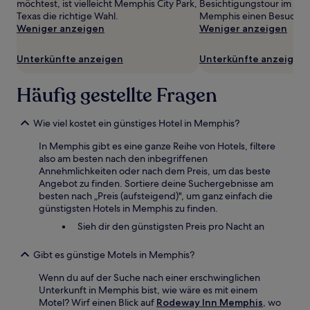
wurde.
möchtest, ist vielleicht Memphis City Park,
Besichtigungstour im Ze
Preise
Texas die richtige Wahl.
Memphis einen Besuch w
und
Weniger anzeigen
Weniger anzeigen
Verfügbarkeiten
können
Unterkünfte anzeigen
Unterkünfte anzeigen
sich
ändern.
Häufig gestellte Fragen
Es
können
zusätzliche
Wie viel kostet ein günstiges Hotel in Memphis?
Bedingungen
gelten.
In Memphis gibt es eine ganze Reihe von Hotels, filtere
also am besten nach den inbegriffenen
Annehmlichkeiten oder nach dem Preis, um das beste
Angebot zu finden. Sortiere deine Suchergebnisse am
besten nach „Preis (aufsteigend)", um ganz einfach die
günstigsten Hotels in Memphis zu finden.
Sieh dir den günstigsten Preis pro Nacht an
Gibt es günstige Motels in Memphis?
Wenn du auf der Suche nach einer erschwinglichen
Unterkunft in Memphis bist, wie wäre es mit einem
Motel? Wirf einen Blick auf
Rodeway Inn Memphis
, wo