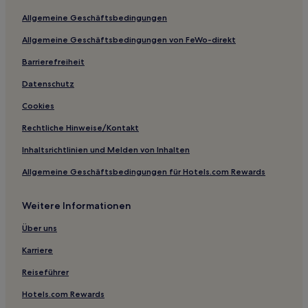
Hotels nahe Fort Griffin State Historic Site
Allgemeine Geschäftsbedingungen
Hotels nahe Brownfield Family Aquatic Center
Allgemeine Geschäftsbedingungen von FeWo-direkt
Oklaunion Hotels
Barrierefreiheit
Hotels nahe U-Drop Inn
Hotels nahe Heart of West Texas Museum
Datenschutz
Hemphill County: Hotels
Cookies
Boys Ranch Hotels
Rechtliche Hinweise/Kontakt
Brownfield Hotels
Inhaltsrichtlinien und Melden von Inhalten
Hotels nahe Shamrock Country Club
Allgemeine Geschäftsbedingungen für Hotels.com Rewards
Estelline Hotels
Weitere Informationen
Benjamin Hotels
Booker Hotels
Über uns
Hotels nahe O.S. Ranch Museum
Karriere
Littlefield Hotels
Reiseführer
Muleshoe Hotels
Hotels.com Rewards