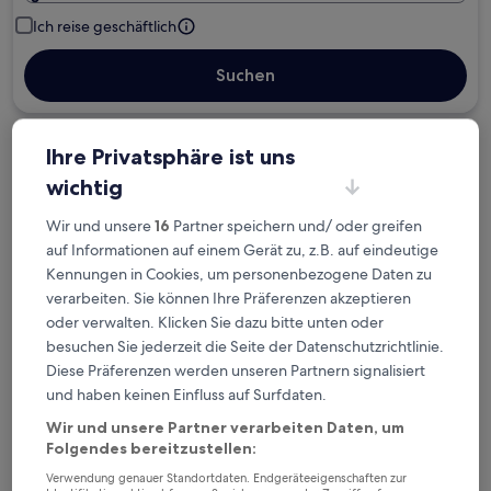
Ich reise geschäftlich
Suchen
Ihre Privatsphäre ist uns
Kostenlose Stornierung bei
Planänderungen
wichtig
Wir und unsere
16
Partner speichern und/ oder greifen
Verdiene Prämien für jede
auf Informationen auf einem Gerät zu, z.B. auf eindeutige
wahrgenommene Übernachtung
Kennungen in Cookies, um personenbezogene Daten zu
verarbeiten. Sie können Ihre Präferenzen akzeptieren
Mehr sparen mit Preisen für Mitglieder
oder verwalten. Klicken Sie dazu bitte unten oder
besuchen Sie jederzeit die Seite der Datenschutzrichtlinie.
Diese Präferenzen werden unseren Partnern signalisiert
und haben keinen Einfluss auf Surfdaten.
Überprüfe die Preise für diese Daten
Wir und unsere Partner verarbeiten Daten, um
Folgendes bereitzustellen:
Heute
Morgen
Verwendung genauer Standortdaten. Endgeräteeigenschaften zur
6. Aug. - 7. Aug.
7. Aug. - 8. Aug.