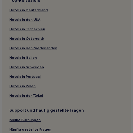
Top-Reiseziele
Luxus in Temecula
Hotels in Deutschland
Günstige in Temecula
Hotels in den USA
Haustierfreundliche in San Clemente
Hotels in Tschechien
Hotels mit Küchenzeile in San Clemente
Hotels in Österreich
Günstige nahe La Jolla Shores Park
Hotels in den Niederlanden
Familien nahe La Jolla Shores Park
Familien in Del Mar
Hotels in Italien
Lake San Marcos Hotels
Hotels in Schweden
Naval Training Center: Hotels
Hotels in Portugal
Capistrano Beach: Hotels
Hotels in Polen
Hotels nahe Callaway Vineyard and Winery
Hotels in der Türkei
Hotels nahe The Coach House
Support und häufig gestellte Fragen
Temecula Hotels
Hotels nahe Ocean's Eleven Casino
Meine Buchungen
Hotels nahe Bahnhof Laguna Niguel
Häufig gestellte Fragen