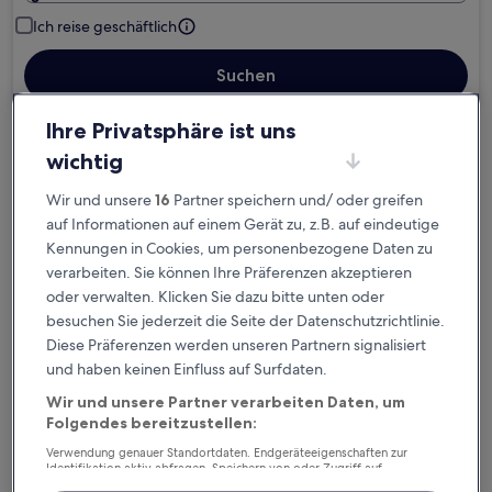
Ich reise geschäftlich
Suchen
Ihre Privatsphäre ist uns
Kostenlose Stornierung bei
wichtig
Planänderungen
Wir und unsere
16
Partner speichern und/ oder greifen
auf Informationen auf einem Gerät zu, z.B. auf eindeutige
Verdiene Prämien für jede
Kennungen in Cookies, um personenbezogene Daten zu
wahrgenommene Übernachtung
verarbeiten. Sie können Ihre Präferenzen akzeptieren
oder verwalten. Klicken Sie dazu bitte unten oder
besuchen Sie jederzeit die Seite der Datenschutzrichtlinie.
Mehr sparen mit Preisen für Mitglieder
Diese Präferenzen werden unseren Partnern signalisiert
und haben keinen Einfluss auf Surfdaten.
Wir und unsere Partner verarbeiten Daten, um
Überprüfe die Preise für diese Daten
Folgendes bereitzustellen:
Verwendung genauer Standortdaten. Endgeräteeigenschaften zur
Heute
Morgen
Identifikation aktiv abfragen. Speichern von oder Zugriff auf
6. Aug. - 7. Aug.
7. Aug. - 8. Aug.
Informationen auf einem Endgerät. Personalisierte Werbung und