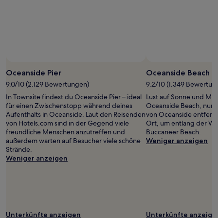
gefunden
wurde.
Preise
und
Verfügbarkeiten
können
sich
ändern.
Oceanside Pier
Oceanside Beach
Es
können
9.0/10 (2.129 Bewertungen)
9.2/10 (1.349 Bewertun
zusätzliche
In Townsite findest du Oceanside Pier – ideal
Lust auf Sonne und Me
Bedingungen
für einen Zwischenstopp während deines
Oceanside Beach, nur 
gelten.
Aufenthalts in Oceanside. Laut den Reisenden
von Oceanside entfernt
von Hotels.com sind in der Gegend viele
Ort, um entlang der Wel
freundliche Menschen anzutreffen und
Buccaneer Beach.
außerdem warten auf Besucher viele schöne
Weniger anzeigen
Strände.
Weniger anzeigen
Unterkünfte anzeigen
Unterkünfte anzeige