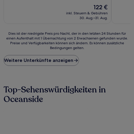
10,
von
Der
Wunderba
122 €
10,
Preis
(1.420
Hervorragend,
inkl. Steuern & Gebühren
beträgt
Bewertun
(1.013
30. Aug.–31. Aug.
122 €
Bewertungen)
Dies
Dies ist der niedrigste Preis pro Nacht, der in den letzten 24 Stunden für
einen Aufenthalt mit 1 Übernachtung von 2 Erwachsenen gefunden wurde.
ist
Preise und Verfügbarkeiten können sich ändern. Es können zusätzliche
der
Bedingungen gelten.
niedrigste
Preis
Weitere Unterkünfte anzeigen
pro
Nacht,
der
in
den
Top-Sehenswürdigkeiten in
letzten
24 Stunden
Oceanside
für
einen
Aufenthalt
mit
1 Übernachtung
von
2 Erwachsenen