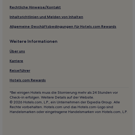
San Diego Hotels
Rechtliche Hinweise/Kontakt
Del Cerro: Hotels
Inhaltsrichtlinien und Melden von Inhalten
La Jolla Farms: Hotels
Allgemeine Geschäftsbedingungen für Hotels.com Rewards
Hotels nahe Del Mar Racetrack
Weitere Informationen
Hotels nahe Tourmaline Surfing Park
Mission Beach: Hotels
Über uns
Hotels nahe Casa Romantica
Karriere
Hotels nahe LEGOLAND® California
Reiseführer
Hotels nahe UC San Diego Health
Hotels.com Rewards
North Pacific Beach: Hotels
*Bei einigen Hotels muss die Stornierung mehr als 24 Stunden vor
Hotels nahe Bird Rock
Check-in erfolgen. Weitere Details auf der Website.
© 2026 Hotels.com, L.P., ein Unternehmen der Expedia Group. Alle
Winter Gardens Hotels
Rechte vorbehalten. Hotels.com und das Hotels.com-Logo sind
Handelsmarken oder eingetragene Handelsmarken von Hotels.com, L.P.
Burlingame: Hotels
Hotels nahe Temeku Hills Golf and Country Club
La Jolla Hotels