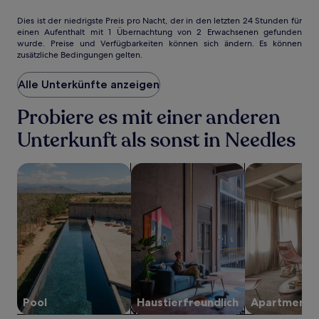
Dies
Dies ist der niedrigste Preis pro Nacht, der in den letzten 24 Stunden für
einen Aufenthalt mit 1 Übernachtung von 2 Erwachsenen gefunden
ist
wurde. Preise und Verfügbarkeiten können sich ändern. Es können
der
zusätzliche Bedingungen gelten.
niedrigste
Preis
Alle Unterkünfte anzeigen
pro
Nacht,
der
Probiere es mit einer anderen
in
Unterkunft als sonst in Needles
den
letzten
24 Stunden
Suche nach Unterkünften mit Pool
Suche nach haustierfreundlichen Un
Suche nach A
für
einen
Aufenthalt
mit
1 Übernachtung
von
2 Erwachsenen
gefunden
wurde.
Preise
Pool
Haustier­freundlich
Apartment
und
Verfügbarkeiten