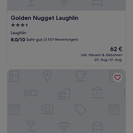
Golden Nugget Laughlin
Golden Nugget Laughlin
3.5-
Sterne-
Laughlin
Unterkunft
8.0
8,0/10
Sehr gut
(3.507 Bewertungen)
von
Der
62 €
10,
Preis
Sehr
inkl. Steuern & Gebühren
beträgt
20. Aug.–21. Aug.
gut,
62 €
(3.507
Bewertungen)
The New Pioneer