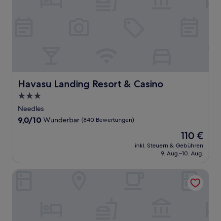
Havasu Landing Resort & Casino
Havasu Landing Resort & Casino
3.0-
Sterne-
Needles
Unterkunft
9.0
9,0/10
Wunderbar
(840 Bewertungen)
von
Der
110 €
10,
Preis
Wunderbar,
inkl. Steuern & Gebühren
beträgt
9. Aug.–10. Aug.
(840
110 €
Bewertungen)
Avi Resort & Casino