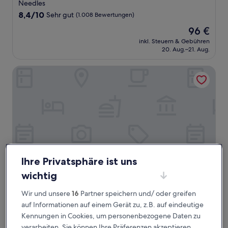
Sterne-
Needles
Unterkunft
8.4
8,4/10
Sehr gut
(1.008 Bewertungen)
von
Der
96 €
10,
Preis
Sehr
inkl. Steuern & Gebühren
beträgt
20. Aug.–21. Aug.
gut,
96 €
(1.008
Bewertungen)
Days Inn & Suites by Wyndham Needles
Ihre Privatsphäre ist uns
wichtig
Days Inn & Suites by Wyndham Needles
Days Inn & Suites by Wyndham Needles
Wir und unsere
16
Partner speichern und/ oder greifen
2.0-
auf Informationen auf einem Gerät zu, z.B. auf eindeutige
Sterne-
Kennungen in Cookies, um personenbezogene Daten zu
Needles
Unterkunft
verarbeiten. Sie können Ihre Präferenzen akzeptieren