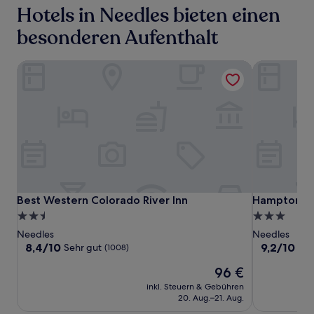
Hotels in Needles bieten einen
besonderen Aufenthalt
Best Western Colorado River Inn
Hampton Inn
Best
Best
Hampton
Best Western Colorado River Inn
Hampton Inn
Best Western Colorado River Inn
Hampton In
Western
Western
Inn
2.5-
3.0-
Colorado
Colorado
Needles
Sterne-
Sterne-
Needles
Needles
River
River
Colorado
Unterkunft
Unterkunft
8.4
9.2
8,4/10
9,2/10
Sehr gut
Wu
(1008)
Inn
Inn
River
von
von
Der
96 €
10,
10,
Preis
Sehr
Wunderbar,
inkl. Steuern & Gebühren
beträgt
gut,
(484)
20. Aug.–21. Aug.
96 €
(1008)