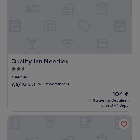
Quality Inn Needles
Quality Inn Needles
2.5-
Sterne-
Needles
Unterkunft
7.6
7,6/10
Gut
(678 Bewertungen)
von
Der
104 €
10,
Preis
Gut,
inkl. Steuern & Gebühren
beträgt
6. Sept.–7. Sept.
(678
104 €
Bewertungen)
Havasu Landing Resort & Casino