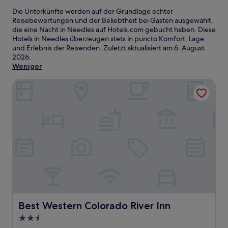
Die Unterkünfte werden auf der Grundlage echter
Reisebewertungen und der Beliebtheit bei Gästen ausgewählt,
die eine Nacht in Needles auf Hotels.com gebucht haben. Diese
Hotels in Needles überzeugen stets in puncto Komfort, Lage
und Erlebnis der Reisenden. Zuletzt aktualisiert am
6. August
2026
.
Weniger
Best Western Colorado River Inn
Best Western Colorado River Inn
Best Western Colorado River Inn
2.5-