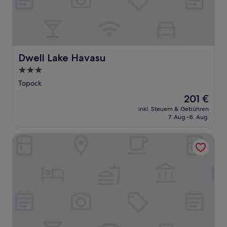
Dwell Lake Havasu
Dwell Lake Havasu
3.0-
Sterne-
Topock
Unterkunft
Der
201 €
Preis
inkl. Steuern & Gebühren
beträgt
7. Aug.–8. Aug.
201 €
Tropicana Laughlin Hotel & Casino - A Caesars Rewards De