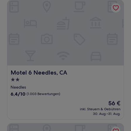
Motel 6 Needles, CA
Motel 6 Needles, CA
Motel 6 Needles, CA
2.0-
Sterne-
Needles
Unterkunft
6.4
6,4/10
(1.003 Bewertungen)
von
Der
56 €
10,
Preis
(1.003
inkl. Steuern & Gebühren
beträgt
30. Aug.–31. Aug.
Bewertungen)
56 €
Red Roof Inn Needles