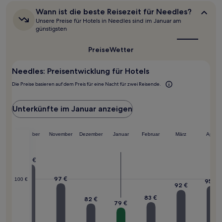
können
Wann
Wann ist die beste Reisezeit für Needles?
sich
ist
Unsere Preise für Hotels in Needles sind im Januar am
ändern.
die
günstigsten
Es
beste
können
Reisezeit
Preise
Wetter
für
zusätzliche
Needles?
Bedingungen
gelten.
Needles: Preisentwicklung für Hotels
Die Preise basieren auf dem Preis für eine Nacht für zwei Reisende.
Unterkünfte im Januar anzeigen
ember
Oktober
November
Dezember
Januar
Februar
März
April
111 €
0 €
97 €
100 €
95 €
92 €
83 €
82 €
79 €