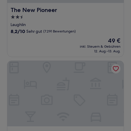
The New Pioneer
The New Pioneer
2.5-
Sterne-
Laughlin
Unterkunft
8.2
8,2/10
Sehr gut
(7.291 Bewertungen)
von
Der
49 €
10,
Preis
Sehr
inkl. Steuern & Gebühren
beträgt
12. Aug.–13. Aug.
gut,
49 €
(7.291
Bewertungen)
Edgewater Hotel & Casino Resort