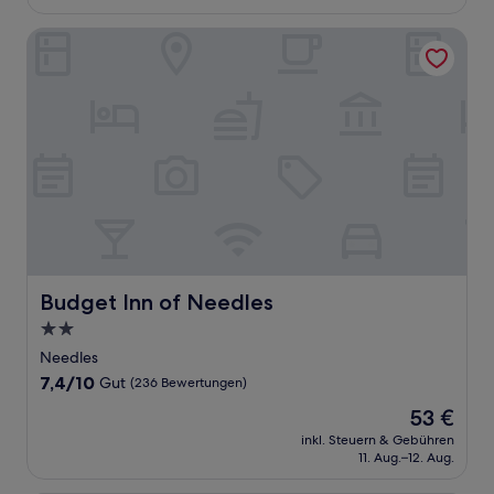
58 €
Bewertungen)
Budget Inn of Needles
Budget Inn of Needles
Budget Inn of Needles
2.0-
Sterne-
Needles
Unterkunft
7.4
7,4/10
Gut
(236 Bewertungen)
von
Der
53 €
10,
Preis
Gut,
inkl. Steuern & Gebühren
beträgt
11. Aug.–12. Aug.
(236
53 €
Bewertungen)