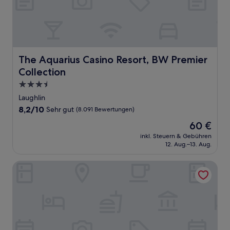
The Aquarius Casino Resort, BW Premier Collection
The Aquarius Casino Resort, BW Premier
Collection
3.5-
Sterne-
Laughlin
Unterkunft
8.2
8,2/10
Sehr gut
(8.091 Bewertungen)
von
Der
60 €
10,
Preis
Sehr
inkl. Steuern & Gebühren
beträgt
12. Aug.–13. Aug.
gut,
60 €
(8.091
Bewertungen)
Dwell Lake Havasu