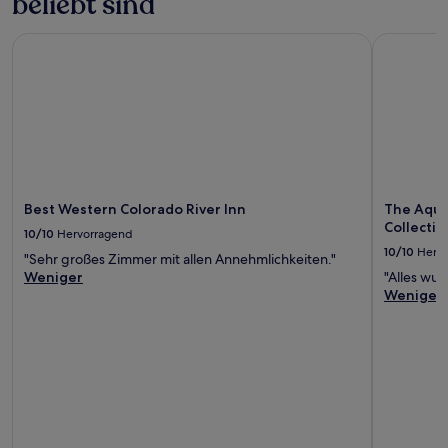
beliebt sind
Best Western Colorado River Inn
The Aquari
Best Western Colorado River Inn
The Aqua
Collectio
10/10
Hervorragend
10/10
Herv
"Sehr großes Zimmer mit allen Annehmlichkeiten."
Weniger
"Alles wu
Weniger