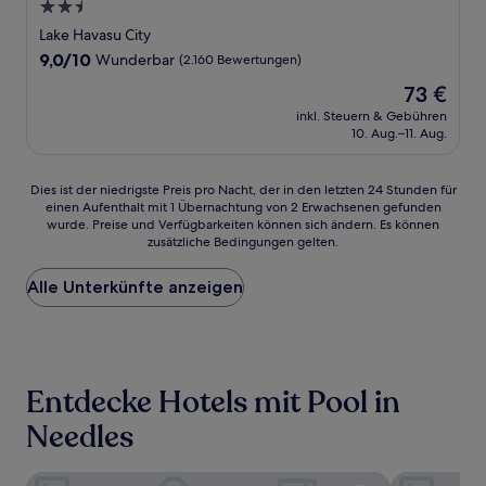
2.5-
Sterne-
Lake Havasu City
Unterkunft
9.0
9,0/10
Wunderbar
(2.160 Bewertungen)
von
Der
73 €
10,
Preis
Wunderbar,
inkl. Steuern & Gebühren
beträgt
10. Aug.–11. Aug.
(2.160
73 €
Bewertungen)
Dies
Dies ist der niedrigste Preis pro Nacht, der in den letzten 24 Stunden für
einen Aufenthalt mit 1 Übernachtung von 2 Erwachsenen gefunden
ist
wurde. Preise und Verfügbarkeiten können sich ändern. Es können
der
zusätzliche Bedingungen gelten.
niedrigste
Preis
Alle Unterkünfte anzeigen
pro
Nacht,
der
in
den
letzten
Entdecke Hotels mit Pool in
24 Stunden
für
Needles
einen
Aufenthalt
Best Western Colorado River Inn
Hampton Inn
mit