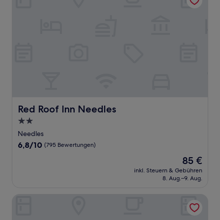
Red Roof Inn Needles
Red Roof Inn Needles
2.0-
Sterne-
Needles
Unterkunft
6.8
6,8/10
(795 Bewertungen)
von
Der
85 €
10,
Preis
(795
inkl. Steuern & Gebühren
beträgt
8. Aug.–9. Aug.
Bewertungen)
85 €
Quality Inn Needles