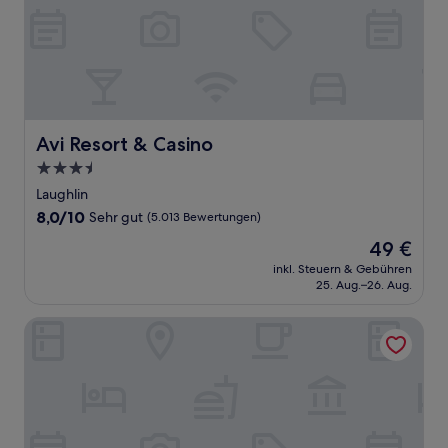
Avi Resort & Casino
Avi Resort & Casino
3.5-
Sterne-
Laughlin
Unterkunft
8.0
8,0/10
Sehr gut
(5.013 Bewertungen)
von
Der
49 €
10,
Preis
Sehr
inkl. Steuern & Gebühren
beträgt
25. Aug.–26. Aug.
gut,
49 €
(5.013
Bewertungen)
Don Laughlin's Riverside Resort Hotel & Casino