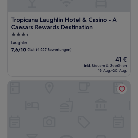
Tropicana Laughlin Hotel & Casino - A Caesars Rewards D
Tropicana Laughlin Hotel & Casino - A
Caesars Rewards Destination
3.5-
Sterne-
Laughlin
Unterkunft
7.6
7,6/10
Gut
(4.527 Bewertungen)
von
Der
41 €
10,
Preis
Gut,
inkl. Steuern & Gebühren
beträgt
19. Aug.–20. Aug.
(4.527
41 €
Bewertungen)
Holiday Inn Express & Suites Bullhead City by IHG