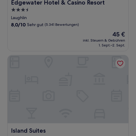
Edgewater Hotel & Casino Resort
Edgewater Hotel & Casino Resort
3.5-
Sterne-
Laughlin
Unterkunft
8.0
8,0/10
Sehr gut
(5.341 Bewertungen)
von
Der
45 €
10,
Preis
Sehr
inkl. Steuern & Gebühren
beträgt
1. Sept.–2. Sept.
gut,
45 €
(5.341
Bewertungen)
Island Suites
Island Suites
Island Suites