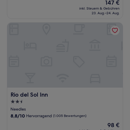
Der
147 €
10,
Preis
Wunderbar,
inkl. Steuern & Gebühren
beträgt
23. Aug.–24. Aug.
(484
147 €
Bewertungen)
Rio del Sol Inn
Rio del Sol Inn
Rio del Sol Inn
2.5-
Sterne-
Needles
Unterkunft
8.8
8,8/10
Hervorragend
(1.005 Bewertungen)
von
Der
98 €
10,
Preis