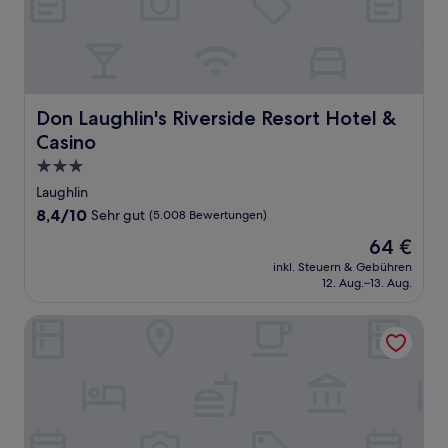
Don Laughlin's Riverside Resort Hotel & Casino
Don Laughlin's Riverside Resort Hotel &
Casino
3.0-
Sterne-
Laughlin
Unterkunft
8.4
8,4/10
Sehr gut
(5.008 Bewertungen)
von
Der
64 €
10,
Preis
Sehr
inkl. Steuern & Gebühren
beträgt
12. Aug.–13. Aug.
gut,
64 €
(5.008
Bewertungen)
The Aquarius Casino Resort, BW Premier Collection