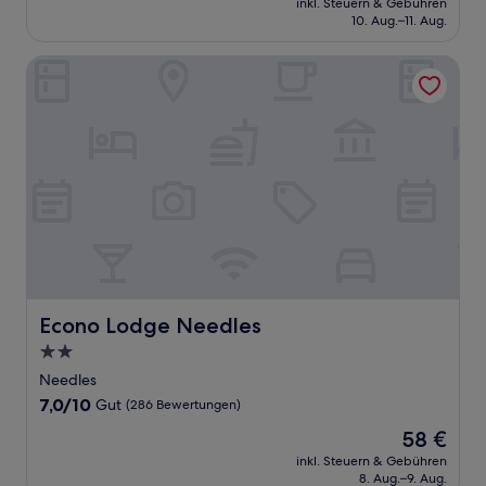
Hervorragend,
inkl. Steuern & Gebühren
beträgt
10. Aug.–11. Aug.
(1.005
98 €
Bewertungen)
Econo Lodge Needles
Econo Lodge Needles
Econo Lodge Needles
2.0-
Sterne-
Needles
Unterkunft
7.0
7,0/10
Gut
(286 Bewertungen)
von
Der
58 €
10,
Preis
Gut,
inkl. Steuern & Gebühren
beträgt
8. Aug.–9. Aug.
(286