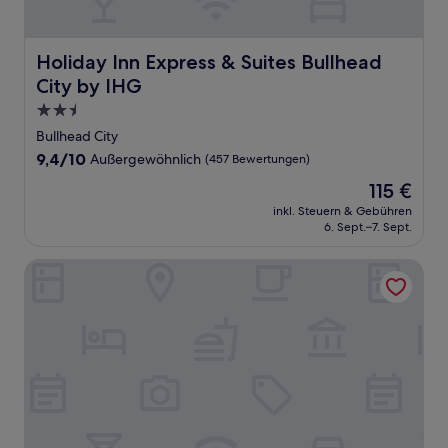
Holiday Inn Express & Suites Bullhead City by IHG
Holiday Inn Express & Suites Bullhead
City by IHG
2.5-
Sterne-
Bullhead City
Unterkunft
9.4
9,4/10
Außergewöhnlich
(457 Bewertungen)
von
Der
115 €
10,
Preis
Außergewöhnlich,
inkl. Steuern & Gebühren
beträgt
6. Sept.–7. Sept.
(457
115 €
Bewertungen)
Golden Nugget Laughlin