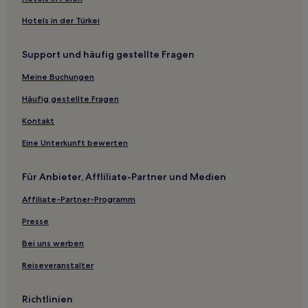
Haustierfreundliche in Nashville
Hotels in der Türkei
Familien in Nashville
Support und häufig gestellte Fragen
Hotels mit Parkplatz in Pulaski
Meine Buchungen
Hotels mit inbegriffenem Frühstück in Opryland
Günstige in Opryland
Häufig gestellte Fragen
Familien in Camden
Kontakt
Günstige in Camden
Eine Unterkunft bewerten
Hotels mit Parkplatz in Camden
Für Anbieter, Affliliate-Partner und Medien
Haustierfreundliche in Lebanon
Affiliate-Partner-Programm
Hotels mit inbegriffenem Frühstück in Mount Juliet
Presse
Haustierfreundliche in Mount Juliet
Dickson Hotels
Bei uns werben
Melrose: Hotels
Reiseveranstalter
Clay County: Hotels
Richtlinien
Stewart Hotels