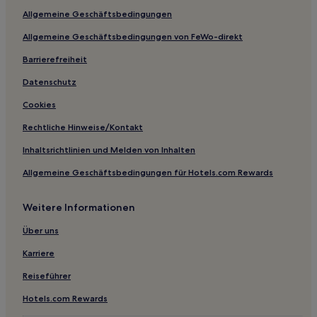
Allgemeine Geschäftsbedingungen
Hotels nahe Printer's Alley
Allgemeine Geschäftsbedingungen von FeWo-direkt
Hotels nahe Stones River National Battlefield
Barrierefreiheit
Warren County: Hotels
Monterey Hotels
Datenschutz
Alexandria Hotels
Cookies
Columbia Hotels
Rechtliche Hinweise/Kontakt
Berry Hill: Hotels
Inhaltsrichtlinien und Melden von Inhalten
Hotels nahe Belle Meade Plantation
Allgemeine Geschäftsbedingungen für Hotels.com Rewards
Boston Hotels
Weitere Informationen
Saint Bethlehem: Hotels
Eva Hotels
Über uns
Cookeville Hotels
Karriere
Tullahoma Hotels
Reiseführer
Camden Hotels
Hotels.com Rewards
Sherwood Hotels