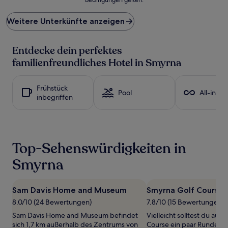
niedrigste
Preis
Weitere Unterkünfte anzeigen
pro
Nacht,
der
Entdecke dein perfektes
in
den
familienfreundliches Hotel in Smyrna
letzten
24 Stunden
für
Frühstück
Pool
All-inclu
einen
inbegriffen
Aufenthalt
mit
1 Übernachtung
von
2 Erwachsenen
Top-Sehenswürdigkeiten in
gefunden
wurde.
Smyrna
Preise
und
Verfügbarkeiten
Sam Davis Home and Museum
Smyrna Golf Course
können
8.0/10 (24 Bewertungen)
7.8/10 (15 Bewertungen)
sich
ändern.
Sam Davis Home and Museum befindet
Vielleicht solltest du au
Es
sich 1,7 km außerhalb des Zentrums von
Course ein paar Runden d