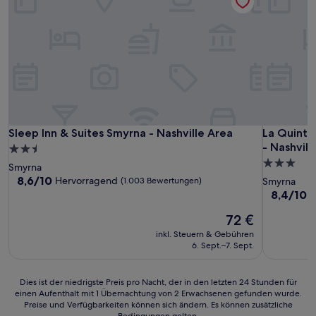
Sleep Inn & Suites Smyrna - Nashville Area
La Quinta 
Sleep Inn & Suites Smyrna - Nashville Area
La Quinta
- Nashvill
2.5-
3.0-
Sterne-
Smyrna
Sterne-
Unterkunft
8.6
8,6/10
Hervorragend
(1.003 Bewertungen)
Smyrna
von
Unterkunf
8.4
8,4/10
S
10,
von
Hervorragend,
Der
72 €
10,
(1.003
Preis
Sehr
inkl. Steuern & Gebühren
Bewertungen)
beträgt
gut,
6. Sept.–7. Sept.
72 €
(1.007
Bewertun
Dies
Dies ist der niedrigste Preis pro Nacht, der in den letzten 24 Stunden für
einen Aufenthalt mit 1 Übernachtung von 2 Erwachsenen gefunden wurde.
ist
Preise und Verfügbarkeiten können sich ändern. Es können zusätzliche
der
Bedingungen gelten.