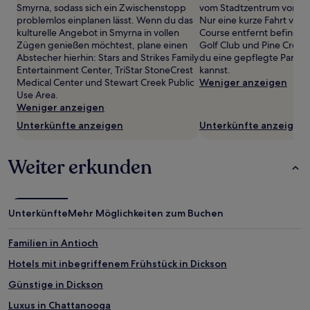
können
Smyrna, sodass sich ein Zwischenstopp
vom Stadtzentrum von Sm
zusätzliche
problemlos einplanen lässt. Wenn du das
Nur eine kurze Fahrt von
Bedingungen
kulturelle Angebot in Smyrna in vollen
Course entfernt befinden
gelten.
Zügen genießen möchtest, plane einen
Golf Club und Pine Creek
Abstecher hierhin: Stars and Strikes Family
du eine gepflegte Partie 
Entertainment Center, TriStar StoneCrest
kannst.
Medical Center und Stewart Creek Public
Weniger anzeigen
Use Area.
Weniger anzeigen
Unterkünfte anzeigen
Unterkünfte anzeigen
Weiter erkunden
Unterkünfte
Mehr Möglichkeiten zum Buchen
Familien in Antioch
Hotels mit inbegriffenem Frühstück in Dickson
Günstige in Dickson
Luxus in Chattanooga