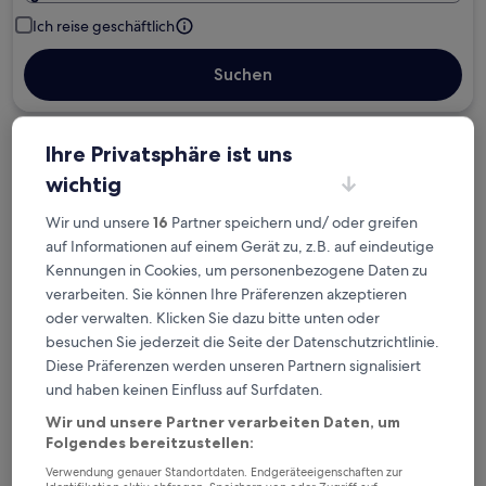
Ich reise geschäftlich
Suchen
Ihre Privatsphäre ist uns
Kostenlose Stornierung bei
Planänderungen
wichtig
Wir und unsere
16
Partner speichern und/ oder greifen
Verdiene Prämien für jede
auf Informationen auf einem Gerät zu, z.B. auf eindeutige
wahrgenommene Übernachtung
Kennungen in Cookies, um personenbezogene Daten zu
verarbeiten. Sie können Ihre Präferenzen akzeptieren
oder verwalten. Klicken Sie dazu bitte unten oder
Mehr sparen mit Preisen für Mitglieder
besuchen Sie jederzeit die Seite der Datenschutzrichtlinie.
Diese Präferenzen werden unseren Partnern signalisiert
und haben keinen Einfluss auf Surfdaten.
Überprüfe die Preise für diese Daten
Wir und unsere Partner verarbeiten Daten, um
Folgendes bereitzustellen:
Heute
Morgen
Verwendung genauer Standortdaten. Endgeräteeigenschaften zur
6. Aug. - 7. Aug.
7. Aug. - 8. Aug.