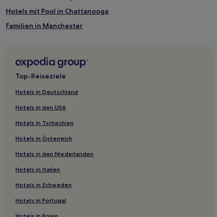
Hotels mit Pool in Chattanooga
Familien in Manchester
Haustierfreundliche in Goodlettsville
Familien in Goodlettsville
Hotels mit Fitnessbereich nahe Printer's Alley
Top-Reiseziele
Haustierfreundliche in Franklin
Hotels in Deutschland
Hotels mit inbegriffenem Frühstück in Franklin
Hotels in den USA
Familien in Crossville
Hotels in Tschechien
Hotels mit Parkplatz in Tennessee
Hotels in Österreich
Luxus in Tennessee
Hotels in den Niederlanden
Golf in Tennessee
Hotels in Italien
Hotels mit Pool in Central Tennessee
Hotels mit Parkplatz in Central Tennessee
Hotels in Schweden
Familien in Tiftonia
Hotels in Portugal
Hotels mit Fitnessbereich in Nashville
Hotels in Polen