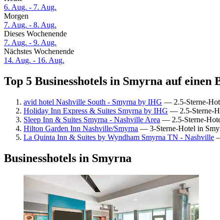
6. Aug. - 7. Aug.
Morgen
7. Aug. - 8. Aug.
Dieses Wochenende
7. Aug. - 9. Aug.
Nächstes Wochenende
14. Aug. - 16. Aug.
Top 5 Businesshotels in Smyrna auf einen 
avid hotel Nashville South - Smyrna by IHG
— 2.5-Sterne-Hot
Holiday Inn Express & Suites Smyrna by IHG
— 2.5-Sterne-Ho
Sleep Inn & Suites Smyrna - Nashville Area
— 2.5-Sterne-Hote
Hilton Garden Inn Nashville/Smyrna
— 3-Sterne-Hotel in Smy
La Quinta Inn & Suites by Wyndham Smyrna TN - Nashville
—
Businesshotels in Smyrna