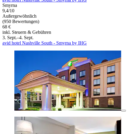
Smyrna
9,4/10
Außergewöhnlich
(950 Bewertungen)
68 €
inkl. Steuern & Gebühren
3. Sept.–4. Sept.
avid hotel Nashville South - Smyrna by IHG