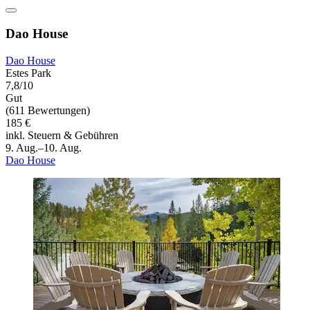
Dao House
Dao House
Estes Park
7,8/10
Gut
(611 Bewertungen)
185 €
inkl. Steuern & Gebühren
9. Aug.–10. Aug.
Dao House