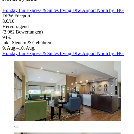
Holiday Inn Express & Suites Irving Dfw Airport North by IHG
DFW Freeport
8,6/10
Hervorragend
(2.962 Bewertungen)
94 €
inkl. Steuern & Gebühren
9. Aug.–10. Aug.
Holiday Inn Express & Suites Irving Dfw Airport North by IHG