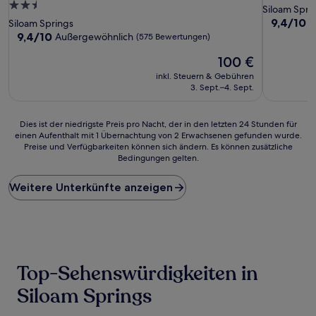
2.5-
Sterne-
Siloam Spri
Sterne-
Unterkunf
9.4
9,4/10
A
Siloam Springs
von
Unterkunft
9.4
9,4/10
Außergewöhnlich
(575 Bewertungen)
10,
von
Der
Außergewö
100 €
10,
Preis
(749
Außergewöhnlich,
inkl. Steuern & Gebühren
beträgt
Bewertun
(575
3. Sept.–4. Sept.
100 €
Bewertungen)
Dies
Dies ist der niedrigste Preis pro Nacht, der in den letzten 24 Stunden für
einen Aufenthalt mit 1 Übernachtung von 2 Erwachsenen gefunden wurde.
ist
Preise und Verfügbarkeiten können sich ändern. Es können zusätzliche
der
Bedingungen gelten.
niedrigste
Preis
Weitere Unterkünfte anzeigen
pro
Nacht,
der
in
den
letzten
24 Stunden
Top-Sehenswürdigkeiten in
für
einen
Siloam Springs
Aufenthalt
mit