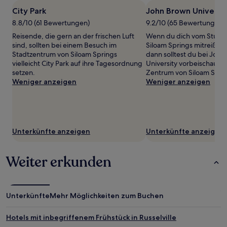
1 Übernachtung
City Park
John Brown Universit
von
8.8/10 (61 Bewertungen)
9.2/10 (65 Bewertungen)
2 Erwachsenen
gefunden
Reisende, die gern an der frischen Luft
Wenn du dich vom Stude
wurde.
sind, sollten bei einem Besuch im
Siloam Springs mitreißen 
Preise
Stadtzentrum von Siloam Springs
dann solltest du bei Joh
und
vielleicht City Park auf ihre Tagesordnung
University vorbeischauen
Verfügbarkeiten
setzen.
Zentrum von Siloam Sprin
können
Weniger anzeigen
Weniger anzeigen
sich
ändern.
Es
können
zusätzliche
Unterkünfte anzeigen
Unterkünfte anzeigen
Bedingungen
gelten.
Weiter erkunden
Unterkünfte
Mehr Möglichkeiten zum Buchen
Hotels mit inbegriffenem Frühstück in Russelville