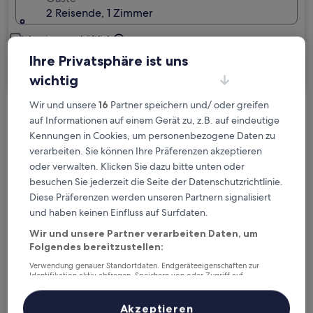
2 Reisende, 1 Zimmer
Ich reise geschäftlich
Ihre Privatsphäre ist uns
Suchen
wichtig
Wir und unsere
16
Partner speichern und/ oder greifen
auf Informationen auf einem Gerät zu, z.B. auf eindeutige
Kostenlose Stornierung bei
Kennungen in Cookies, um personenbezogene Daten zu
Planänderungen
verarbeiten. Sie können Ihre Präferenzen akzeptieren
oder verwalten. Klicken Sie dazu bitte unten oder
Verdiene Prämien für jede
besuchen Sie jederzeit die Seite der Datenschutzrichtlinie.
wahrgenommene Übernachtung
Diese Präferenzen werden unseren Partnern signalisiert
und haben keinen Einfluss auf Surfdaten.
Mehr sparen mit Preisen für Mitglieder
Wir und unsere Partner verarbeiten Daten, um
Folgendes bereitzustellen:
Verwendung genauer Standortdaten. Endgeräteeigenschaften zur
Identifikation aktiv abfragen. Speichern von oder Zugriff auf
Überprüfe die Preise für diese Daten
Informationen auf einem Endgerät. Personalisierte Werbung und
Inhalte, Messung von Werbeleistung und der Performance von Inhalten,
Zielgruppenforschung sowie Entwicklung und Verbesserung von
Akzeptieren