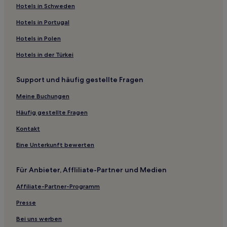
Hotels mit inbegriffenem Frühstück in Hot Springs
Hotels in Schweden
Haustierfreundliche in Hot Springs
Hotels in Portugal
Günstige in Hot Springs
Hotels in Polen
Luxus in Hot Springs
Hotels in der Türkei
Hotels mit Parkplatz in Benton County
Support und häufig gestellte Fragen
B&B in Eureka Springs
Meine Buchungen
Ferienwohnungen in Sandy Beach
3-Sterne-Hotels in Heber Springs
Häufig gestellte Fragen
Alpine Hotels
Kontakt
Fort Smith Hotels
Eine Unterkunft bewerten
Salem Hotels
Für Anbieter, Affliliate-Partner und Medien
Marble Hotels
Affiliate-Partner-Programm
Pea Ridge Hotels
Presse
Hotels nahe Hot Springs Nationalpark
Bismarck Hotels
Bei uns werben