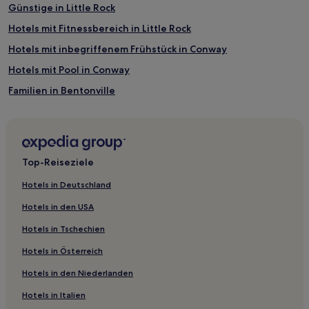
Günstige in Little Rock
Hotels mit Fitnessbereich in Little Rock
Hotels mit inbegriffenem Frühstück in Conway
Hotels mit Pool in Conway
Familien in Bentonville
Hotels mit inbegriffenem Frühstück in Mountain Home
Hotels mit Küchenzeile in Gentry
Hotels mit Parkplatz in Gentry
Top-Reiseziele
Hotels mit Pool nahe Sandy Beach
Hotels in Deutschland
Hotels mit Parkplatz nahe Sandy Beach
Hotels in den USA
Günstige in Fort Smith
Hotels in Tschechien
Hotels mit Fitnessbereich in Fort Smith
Hotels in Österreich
Familien in Heber Springs
Hotels in den Niederlanden
Günstige in Hazen
Hotels in Italien
Hotels mit Parkplatz in Nord-Arkansas