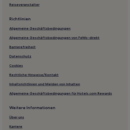
Hotels nahe St. Elizabeth of Hungary Catholic Church
Reiseveranstalter
De Queen Hotels
Richtlinien
Altus Hotels
Allgemeine Geschäftsbedingungen
Newton County: Hotels
Allgemeine Geschäftsbedingungen von FeWo-direkt
Hotels nahe Fordyce Bathhouse Vistor Center
Barrierefreiheit
Hotels nahe Ozark Regional
Arkansas: Hotels
Datenschutz
Bella Vista Hotels
Cookies
Timbo Hotels
Rechtliche Hinweise/Kontakt
Dierks Hotels
Inhaltsrichtlinien und Melden von Inhalten
Hotels nahe Fort Smith Convention Center
Allgemeine Geschäftsbedingungen für Hotels.com Rewards
Snowball Hotels
Weitere Informationen
Hotels nahe Funtrackers Family Park
Fox Hotels
Über uns
Elm Springs Hotels
Karriere