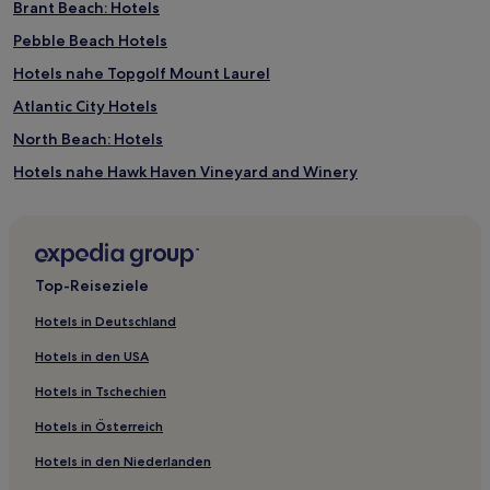
Brant Beach: Hotels
Pebble Beach Hotels
Hotels nahe Topgolf Mount Laurel
Atlantic City Hotels
North Beach: Hotels
Hotels nahe Hawk Haven Vineyard and Winery
Hotels nahe Fantasy Island Amusement Park
Innenstadt Ocean City: Hotels
Mount Laurel Hotels
Top-Reiseziele
Hotels nahe Concentra Medical Center
Hotels in Deutschland
Hotels nahe USS New Jersey
Hotels in den USA
Rio Grande Hotels
Hotels in Tschechien
Hotels nahe South Jersey Regional
Hotels in Österreich
Hotels nahe Cape May Winery
Hotels in den Niederlanden
Pine Hill Hotels