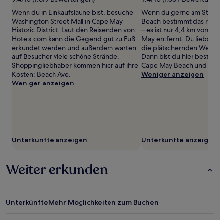
zusätzliche
Bedingungen
Wenn du in Einkaufslaune bist, besuche
Wenn du gerne am Strand 
gelten.
Washington Street Mall in Cape May
Beach bestimmt das richti
Historic District. Laut den Reisenden von
– es ist nur 4,4 km vom 
Hotels.com kann die Gegend gut zu Fuß
May entfernt. Du liebst e
erkundet werden und außerdem warten
die plätschernden Wellen
auf Besucher viele schöne Strände.
Dann bist du hier besten
Shoppingliebhaber kommen hier auf ihre
Cape May Beach und Pov
Kosten: Beach Ave.
Weniger anzeigen
Weniger anzeigen
Unterkünfte anzeigen
Unterkünfte anzeigen
Weiter erkunden
Unterkünfte
Mehr Möglichkeiten zum Buchen