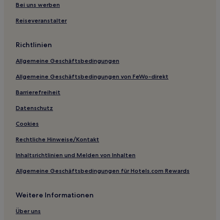
Malaga Hotels
Bei uns werben
Seaville Hotels
Reiseveranstalter
National Park Hotels
Richtlinien
Hotels nahe Brighton Beach
Allgemeine Geschäftsbedingungen
Dorothy Hotels
Allgemeine Geschäftsbedingungen von FeWo-direkt
Pemberton Hotels
Barrierefreiheit
Hotels nahe Cape May National Golf Club
Hotels nahe Island Beach State Park
Datenschutz
Cumberland Hotels
Cookies
Atlantic County: Hotels
Rechtliche Hinweise/Kontakt
Hotels nahe Bahnhof Hammonton
Inhaltsrichtlinien und Melden von Inhalten
Bellmawr Hotels
Allgemeine Geschäftsbedingungen für Hotels.com Rewards
Hotels nahe Rathaus von Atlantic City
Weitere Informationen
Wildwood Hotels
West Creek Hotels
Über uns