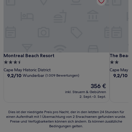
Montreal Beach Resort
The Beach
Montreal Beach Resort
The Beach
3.5-
2.0-
Sterne-
Sterne-
Cape May Historic District
Cape May
Unterkunft
Unterkunf
9.2
9.2
9,2/10
9,2/10
Wunderbar
W
(1.009 Bewertungen)
von
von
Der
356 €
10,
10,
Preis
Wunderbar,
Wunderba
inkl. Steuern & Gebühren
beträgt
(1.009
(1.005
2. Sept.–3. Sept.
356 €
Bewertungen)
Bewertun
Dies
Dies ist der niedrigste Preis pro Nacht, der in den letzten 24 Stunden für
einen Aufenthalt mit 1 Übernachtung von 2 Erwachsenen gefunden wurde.
ist
Preise und Verfügbarkeiten können sich ändern. Es können zusätzliche
der
Bedingungen gelten.
niedrigste