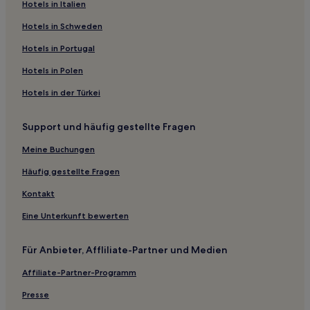
Hotels in Italien
Hotels nahe Renault Winery
Palermo Hotels
Hotels in Schweden
Cape May Court House Hotels
Hotels in Portugal
Hotels nahe Stone Harbor Beach
Hotels in Polen
Batsto Hotels
Hotels in der Türkei
Harvey Cedars: Hotels
Support und häufig gestellte Fragen
Mystic Island: Hotels
Meine Buchungen
Hotels nahe Historic Smithville & Village Green
Hotels nahe Cape Island Marina
Häufig gestellte Fragen
Greenwich Hotels
Kontakt
Hotels nahe Atlantic City
Eine Unterkunft bewerten
Hotels nahe Milky Way Mini Golf & Ice Cream
Für Anbieter, Affliliate-Partner und Medien
Hotels nahe Cape May Par 3 & Driving Range
Affiliate-Partner-Programm
Mantua Hotels
Presse
Marlton Hotels