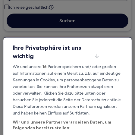
Ich reise geschäftlich
Suchen
Kostenlose Stornierung bei
Ihre Privatsphäre ist uns
Planänderungen
wichtig
Verdiene Prämien für jede
Wir und unsere
16
Partner speichern und/ oder greifen
wahrgenommene Übernachtung
auf Informationen auf einem Gerät zu, z.B. auf eindeutige
Kennungen in Cookies, um personenbezogene Daten zu
verarbeiten. Sie können Ihre Präferenzen akzeptieren
Mehr sparen mit Preisen für Mitglieder
oder verwalten. Klicken Sie dazu bitte unten oder
besuchen Sie jederzeit die Seite der Datenschutzrichtlinie.
Diese Präferenzen werden unseren Partnern signalisiert
und haben keinen Einfluss auf Surfdaten.
Überprüfe die Preise für diese Daten
Wir und unsere Partner verarbeiten Daten, um
Heute
Morgen
Folgendes bereitzustellen:
6. Aug. - 7. Aug.
7. Aug. - 8. Aug.