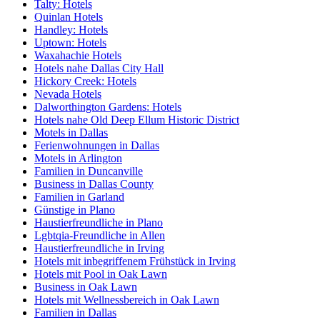
Talty: Hotels
Quinlan Hotels
Handley: Hotels
Uptown: Hotels
Waxahachie Hotels
Hotels nahe Dallas City Hall
Hickory Creek: Hotels
Nevada Hotels
Dalworthington Gardens: Hotels
Hotels nahe Old Deep Ellum Historic District
Motels in Dallas
Ferienwohnungen in Dallas
Motels in Arlington
Familien in Duncanville
Business in Dallas County
Familien in Garland
Günstige in Plano
Haustierfreundliche in Plano
Lgbtqia-Freundliche in Allen
Haustierfreundliche in Irving
Hotels mit inbegriffenem Frühstück in Irving
Hotels mit Pool in Oak Lawn
Business in Oak Lawn
Hotels mit Wellnessbereich in Oak Lawn
Familien in Dallas