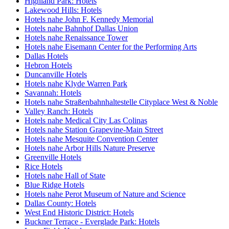
Highland Park: Hotels
Lakewood Hills: Hotels
Hotels nahe John F. Kennedy Memorial
Hotels nahe Bahnhof Dallas Union
Hotels nahe Renaissance Tower
Hotels nahe Eisemann Center for the Performing Arts
Dallas Hotels
Hebron Hotels
Duncanville Hotels
Hotels nahe Klyde Warren Park
Savannah: Hotels
Hotels nahe Straßenbahnhaltestelle Cityplace West & Noble
Valley Ranch: Hotels
Hotels nahe Medical City Las Colinas
Hotels nahe Station Grapevine-Main Street
Hotels nahe Mesquite Convention Center
Hotels nahe Arbor Hills Nature Preserve
Greenville Hotels
Rice Hotels
Hotels nahe Hall of State
Blue Ridge Hotels
Hotels nahe Perot Museum of Nature and Science
Dallas County: Hotels
West End Historic District: Hotels
Buckner Terrace - Everglade Park: Hotels