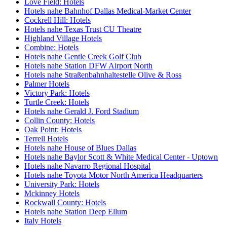
Love Field: Hotels
Hotels nahe Bahnhof Dallas Medical-Market Center
Cockrell Hill: Hotels
Hotels nahe Texas Trust CU Theatre
Highland Village Hotels
Combine: Hotels
Hotels nahe Gentle Creek Golf Club
Hotels nahe Station DFW Airport North
Hotels nahe Straßenbahnhaltestelle Olive & Ross
Palmer Hotels
Victory Park: Hotels
Turtle Creek: Hotels
Hotels nahe Gerald J. Ford Stadium
Collin County: Hotels
Oak Point: Hotels
Terrell Hotels
Hotels nahe House of Blues Dallas
Hotels nahe Baylor Scott & White Medical Center - Uptown
Hotels nahe Navarro Regional Hospital
Hotels nahe Toyota Motor North America Headquarters
University Park: Hotels
Mckinney Hotels
Rockwall County: Hotels
Hotels nahe Station Deep Ellum
Italy Hotels