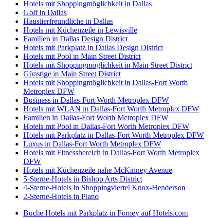
Hotels mit Shoppingmöglichkeit in Dallas
Golf in Dallas
Haustierfreundliche in Dallas
Hotels mit Küchenzeile in Lewisville
Familien in Dallas Design District
Hotels mit Parkplatz in Dallas Design District
Hotels mit Pool in Main Street District
Hotels mit Shoppingmöglichkeit in Main Street District
Günstige in Main Street District
Hotels mit Shoppingmöglichkeit in Dallas-Fort Worth
Metroplex DFW
Business in Dallas-Fort Worth Metroplex DFW
Hotels mit WLAN in Dallas-Fort Worth Metroplex DFW
Familien in Dallas-Fort Worth Metroplex DFW
Hotels mit Pool in Dallas-Fort Worth Metroplex DFW
Hotels mit Parkplatz in Dallas-Fort Worth Metroplex DFW
Luxus in Dallas-Fort Worth Metroplex DFW
Hotels mit Fitnessbereich in Dallas-Fort Worth Metroplex
DFW
Hotels mit Küchenzeile nahe McKinney Avenue
5-Sterne-Hotels in Bishop Arts District
4-Sterne-Hotels in Shoppingviertel Knox-Henderson
2-Sterne-Hotels in Plano
Buche Hotels mit Parkplatz in Forney auf Hotels.com