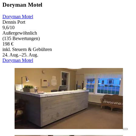
Doryman Motel
Doryman Motel
Dennis Port
9,6/10
Außergewöhnlich
(135 Bewertungen)
198 €
inkl. Steuern & Gebühren
24. Aug.–25. Aug.
Doryman Motel