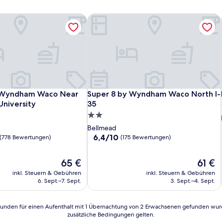
 Wyndham Waco Near Downtown/University
Super 8 by Wyndham Waco North I-3
 Wyndham Waco Near Downtown/University
Super 8 by Wyndham Waco North I-3
y Wyndham Waco Near
Super 8 by Wyndham Waco North I-
niversity
35
2.0-
Sterne-
Bellmead
Unterkunft
6.4
6,4/10
(778 Bewertungen)
(175 Bewertungen)
von
10,
Der
Der
65 €
61 €
(175
Preis
Preis
Bewertungen)
inkl. Steuern & Gebühren
inkl. Steuern & Gebühren
beträgt
beträgt
n)
6. Sept.–7. Sept.
3. Sept.–4. Sept.
65 €
61 €
24 Stunden für einen Aufenthalt mit 1 Übernachtung von 2 Erwachsenen gefunden wu
zusätzliche Bedingungen gelten.