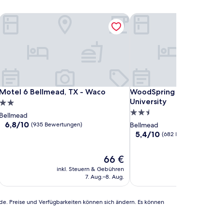
5
Motel 6 Bellmead, TX - Waco
WoodSpring Suites Waco 
5
Motel 6 Bellmead, TX - Waco
WoodSpring Suites Waco 
Motel 6 Bellmead, TX - Waco
WoodSpring Suites Wac
University
2.0-
2.5-
Sterne-
Bellmead
Sterne-
Unterkunft
6.8
6,8/10
(935 Bewertungen)
Bellmead
von
Unterkunft
5.4
5,4/10
(682 Bewertungen)
10,
von
(935
10,
Der
66 €
Bewertungen)
(682
Preis
Bewertungen)
inkl. Steuern & Gebühren
inkl. Steu
beträgt
7. Aug.–8. Aug.
1
66 €
rde. Preise und Verfügbarkeiten können sich ändern. Es können