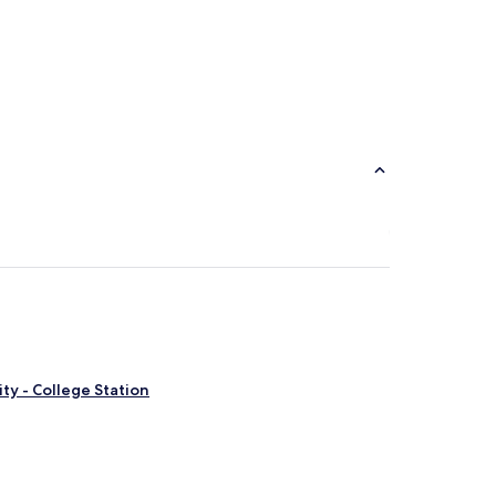
ty - College Station
mmunity Park