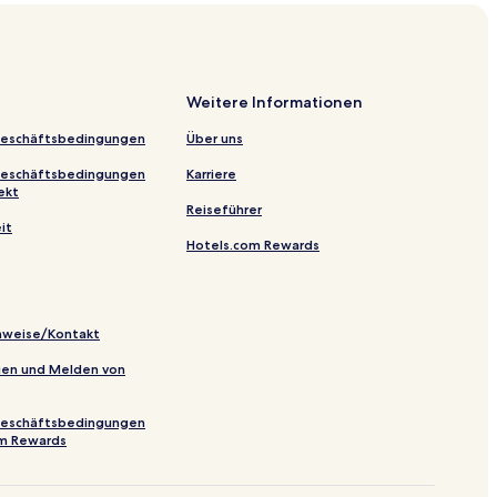
m
Weitere Informationen
Geschäftsbedingungen
Über uns
Geschäftsbedingungen
Karriere
ekt
Reiseführer
it
Hotels.com Rewards
Center
lery
inweise/Kontakt
s
inien und Melden von
m
Geschäftsbedingungen
om Rewards
s