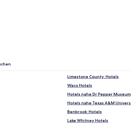
uchen
Limestone County: Hotels
Waco Hotels
Hotels nahe Dr Pepper Museum
Hotels nahe Texas A&M Universi
Benbrook: Hotels
Lake Whitney Hotels
Hotels nahe Franklin Ranch Co