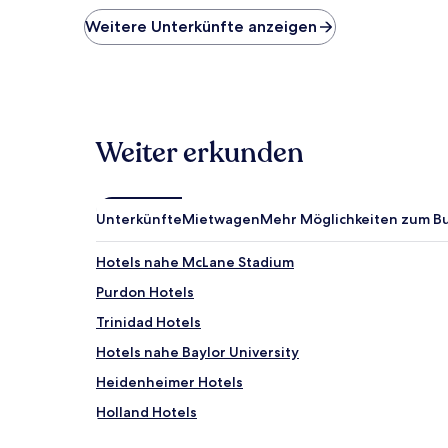
der
niedrigste
Weitere Unterkünfte anzeigen
Preis
pro
Nacht,
der
in
den
Weiter erkunden
letzten
24 Stunden
für
einen
Unterkünfte
Mietwagen
Mehr Möglichkeiten zum B
Aufenthalt
mit
1 Übernachtung
Hotels nahe McLane Stadium
von
Purdon Hotels
2 Erwachsenen
gefunden
Trinidad Hotels
wurde.
Preise
Hotels nahe Baylor University
und
Heidenheimer Hotels
Verfügbarkeiten
können
Holland Hotels
sich
ändern.
Dallas Hotels