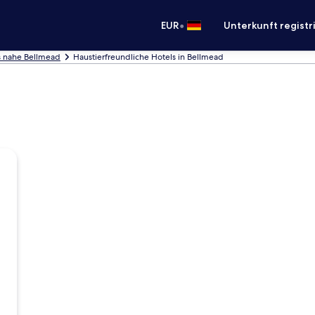
•
EUR
Unterkunft registr
s nahe Bellmead
Haustierfreundliche Hotels in Bellmead