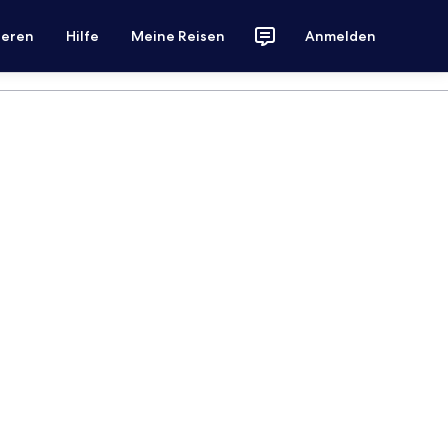
ieren
Hilfe
Meine Reisen
Anmelden