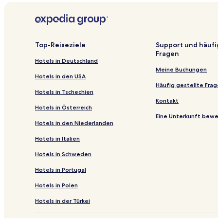
Es
Duncanville Hotels
können
zusätzliche
Fairfield Hotels
Bedingungen
gelten.
Hotels nahe Flix Brewhouse by Galaxy
Top-Reiseziele
Support und häufi
Fragen
Caldwell Hotels
Hotels in Deutschland
Hotels nahe George Bush Museum at College Stati
Meine Buchungen
Hotels in den USA
Rice Hotels
Häufig gestellte Fra
Hotels in Tschechien
Killeen Hotels
Kontakt
Hotels in Österreich
Hotels nahe Reed Arena
Eine Unterkunft bew
Hotels in den Niederlanden
Hotels nahe Magnolia Market at the Silos
Hotels in Italien
Hotels nahe Dickies Arena
Hotels in Schweden
Hotels nahe Killeen Mall
Hotels in Portugal
Malone Hotels
Hotels in Polen
Cockrell Hill: Hotels
Hotels nahe Fort Worth Museum of Science and His
Hotels in der Türkei
Leona Hotels