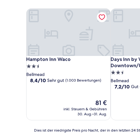
Hampton Inn Waco
Days Inn by
Hampton Inn Waco
Days Inn by
Hampton Inn Waco
Days Inn b
Downtown/U
2.5-
2.5-
Sterne-
Bellmead
Sterne-
Unterkunft
8.4
8,4/10
Sehr gut
(1.003 Bewertungen)
Bellmead
von
Unterkunft
7.2
7,2/10
Gut
10,
von
Sehr
10,
Der
81 €
gut,
Gut,
Preis
(1.003
(778
inkl. Steuern & Gebühren
beträgt
Bewertungen)
Bewertunge
30. Aug.–31. Aug.
81 €
Dies
Dies ist der niedrigste Preis pro Nacht, der in den letzten 
ist