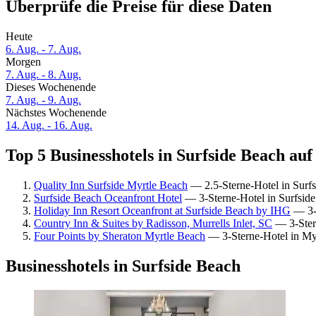
Überprüfe die Preise für diese Daten
Heute
6. Aug. - 7. Aug.
Morgen
7. Aug. - 8. Aug.
Dieses Wochenende
7. Aug. - 9. Aug.
Nächstes Wochenende
14. Aug. - 16. Aug.
Top 5 Businesshotels in Surfside Beach auf
Quality Inn Surfside Myrtle Beach
— 2.5-Sterne-Hotel in Surf
Surfside Beach Oceanfront Hotel
— 3-Sterne-Hotel in Surfsid
Holiday Inn Resort Oceanfront at Surfside Beach by IHG
— 3-S
Country Inn & Suites by Radisson, Murrells Inlet, SC
— 3-Stern
Four Points by Sheraton Myrtle Beach
— 3-Sterne-Hotel in My
Businesshotels in Surfside Beach