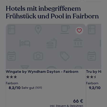
mit
Hotels mit inbegriffenem
1 Übernachtung
von
Frühstück und Pool in Fairborn
2 Erwachsenen
gefunden
wurde.
Wingate by Wyndham Dayton - Fairborn
Tru by Hilt
Preise
und
Verfügbarkeiten
können
sich
ändern.
Es
können
zusätzliche
Bedingungen
Wingate
Wingate
Tru
Wingate by Wyndham Dayton - Fairborn
Tru by Hilt
Wingate by Wyndham Dayton - Fairborn
Tru by Hilt
gelten.
by
by
by
3.0-
2.5-
Wyndham
Wyndham
Hilton
Sterne-
Sterne-
Fairborn
Fairborn
Dayton
Dayton
Beavercree
Unterkunft
Unterkunft
8.2
9.2
8,2/10
9,2/10
Sehr gut
Wu
(1011)
-
-
Dayton
von
von
10,
10,
Fairborn
Fairborn
Sehr
Der
Wunderbar,
66 €
gut,
Preis
(963)
inkl. Steuern & Gebühren