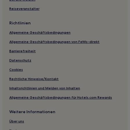
Günstige in Nordwest-Ohio
Reiseveranstalter
Sidney Hotels
Richtlinien
Hotels nahe Rocky Fork Lake State Park
Allgemeine Geschäftsbedingungen
Sardinia Hotels
Allgemeine Geschäftsbedingungen von FeWo-direkt
Union Hotels
Barrierefreiheit
Hotels nahe Hills & Dales MetroPark
Dayton Hotels
Datenschutz
Hotels nahe National Museum of the United States Air Force
Cookies
Ohio: Hotels
Rechtliche Hinweise/Kontakt
Midland Hotels
Inhaltsrichtlinien und Melden von Inhalten
Hotels nahe Golf Club of Dublin
Allgemeine Geschäftsbedingungen für Hotels.com Rewards
Harrisburg Hotels
Weitere Informationen
Carlisle Hotels
Hotels nahe Cincinnati Observatory Center
Über uns