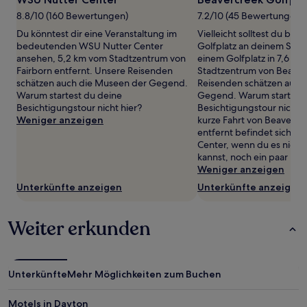
mit
1 Übernachtung
8.8/10 (160 Bewertungen)
7.2/10 (45 Bewertungen)
von
Du könntest dir eine Veranstaltung im
Vielleicht solltest du be
2 Erwachsenen
bedeutenden WSU Nutter Center
Golfplatz an deinem Schw
gefunden
ansehen, 5,2 km vom Stadtzentrum von
einem Golfplatz in 7,6 k
wurde.
Fairborn entfernt. Unsere Reisenden
Stadtzentrum von Beaver
Preise
schätzen auch die Museen der Gegend.
Reisenden schätzen auch
und
Warum startest du deine
Gegend. Warum startest 
Verfügbarkeiten
Besichtigungstour nicht hier?
Besichtigungstour nicht h
können
Weniger anzeigen
kurze Fahrt von Beavercr
sich
entfernt befindet sich Ki
ändern.
Center, wenn du es nicht
Es
kannst, noch ein paar Löc
können
Weniger anzeigen
zusätzliche
Unterkünfte anzeigen
Unterkünfte anzeigen
Bedingungen
gelten.
Weiter erkunden
Unterkünfte
Mehr Möglichkeiten zum Buchen
Motels in Dayton