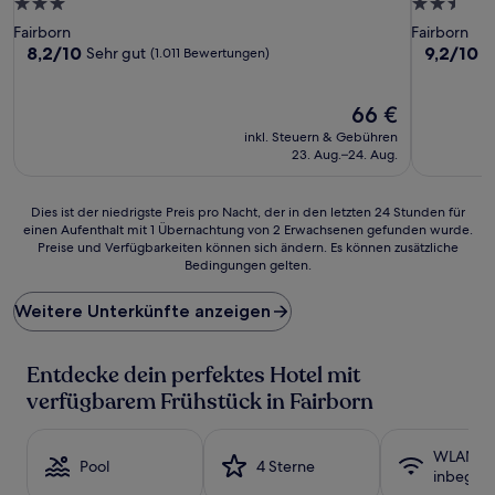
3.0-
2.5-
Sterne-
Sterne-
Fairborn
Fairborn
Unterkunft
Unterkunf
8.2
9.2
8,2/10
9,2/10
Sehr gut
W
(1.011 Bewertungen)
von
von
10,
10,
Sehr
Der
Wunderba
66 €
gut,
Preis
(963
inkl. Steuern & Gebühren
(1.011
beträgt
Bewertun
23. Aug.–24. Aug.
Bewertungen)
66 €
Dies
Dies ist der niedrigste Preis pro Nacht, der in den letzten 24 Stunden für
einen Aufenthalt mit 1 Übernachtung von 2 Erwachsenen gefunden wurde.
ist
Preise und Verfügbarkeiten können sich ändern. Es können zusätzliche
der
Bedingungen gelten.
niedrigste
Preis
Weitere Unterkünfte anzeigen
pro
Nacht,
der
Entdecke dein perfektes Hotel mit
in
den
verfügbarem Frühstück in Fairborn
letzten
24 Stunden
für
WLAN
Pool
4 Sterne
einen
inbegrif
Aufenthalt