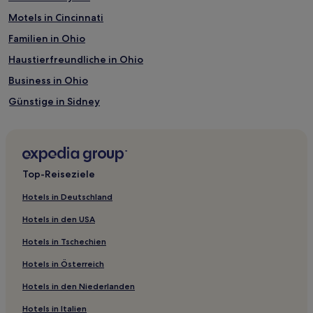
Motels in Cincinnati
Familien in Ohio
Haustierfreundliche in Ohio
Business in Ohio
Günstige in Sidney
Business in Dayton
Familien in Dayton
Hotels mit inbegriffenem Frühstück in Dayton
Top-Reiseziele
Hotels mit Küchenzeile in Dayton
Hotels in Deutschland
Günstige in Dayton
Hotels in den USA
Hotels mit Fitnessbereich in Wilmington
Hotels in Tschechien
Günstige in Lima
Hotels in Österreich
Günstige in Findlay
Hotels in den Niederlanden
Hotels mit Pool in Mansfield
Hotels in Italien
Familien in Cincinnati