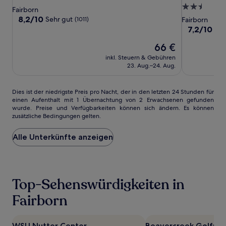
Wyndham
Wyndham
Fairborn
2.5-
Sterne-
Fairborn
Dayton
Dayton
near
Sterne-
Unterkunft
8.2
8,2/10
Sehr gut
(1011)
Fairborn
-
-
Wright
von
Unterkunft
7.2
7,2/10
Gu
10,
Fairborn
Fairborn
Patterson
von
Sehr
Der
66 €
10,
AFB
gut,
Preis
Gut,
inkl. Steuern & Gebühren
(1011)
beträgt
(1000)
23. Aug.–24. Aug.
66 €
Dies
Dies ist der niedrigste Preis pro Nacht, der in den letzten 24 Stunden für
einen Aufenthalt mit 1 Übernachtung von 2 Erwachsenen gefunden
ist
wurde. Preise und Verfügbarkeiten können sich ändern. Es können
der
zusätzliche Bedingungen gelten.
niedrigste
Preis
Alle Unterkünfte anzeigen
pro
Nacht,
der
in
den
Top-Sehenswürdigkeiten in
letzten
24 Stunden
Fairborn
für
einen
Aufenthalt
WSU Nutter Center
Beavercreek Golfpla