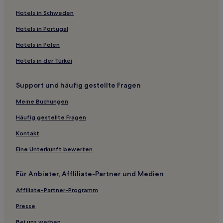
Haustierfreundliche in Grove City
Hotels in Schweden
Hotels mit inbegriffenem Frühstück in Grove City
Hotels in Portugal
Business in Zentral-Ohio
Hotels in Polen
Haustierfreundliche in Hamilton County
Hotels in der Türkei
Hotels mit inbegriffenem Frühstück in Franklin
Support und häufig gestellte Fragen
Haustierfreundliche in Logan
Meine Buchungen
Familien in Springfield
Hotels mit inbegriffenem Frühstück in Springfield
Häufig gestellte Fragen
Familien nahe Buck Creek State Park
Kontakt
Business in Südwest-Ohio
Eine Unterkunft bewerten
Familien in Südwest-Ohio
Für Anbieter, Affliliate-Partner und Medien
Haustierfreundliche in Columbus
Affiliate-Partner-Programm
Hotels mit Küchenzeile in Dublin
Presse
Hotels mit Pool in Dublin
Lgbtqia-Freundliche in Dublin
Bei uns werben