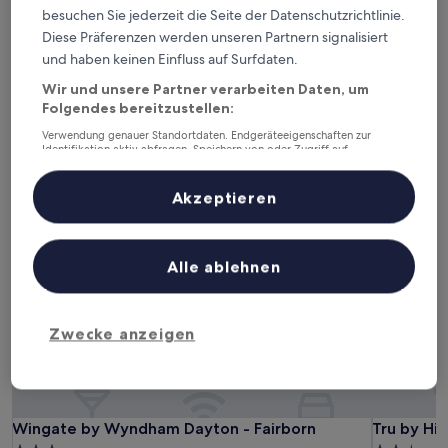
besuchen Sie jederzeit die Seite der Datenschutzrichtlinie.
Heute
Morgen
Diese Präferenzen werden unseren Partnern signalisiert
5. Aug. - 6. Aug.
6. Aug. - 7. Aug.
und haben keinen Einfluss auf Surfdaten.
Dieses Wochenende
Nächstes Wochenende
Wir und unsere Partner verarbeiten Daten, um
7. Aug. - 9. Aug.
14. Aug. - 16. Aug.
Folgendes bereitzustellen:
Hotels mit inbegriffenem
Verwendung genauer Standortdaten. Endgeräteeigenschaften zur
Identifikation aktiv abfragen. Speichern von oder Zugriff auf
Frühstück in Fairborn
Informationen auf einem Endgerät. Personalisierte Werbung und
Inhalte, Messung von Werbeleistung und der Performance von Inhalten,
Zielgruppenforschung sowie Entwicklung und Verbesserung von
Akzeptieren
Angeboten.
Wingate by Wyndham Dayton - Fairborn
Tru by Hil
Liste der Partner (Lieferanten)
Alle ablehnen
Zwecke anzeigen
Wingate by Wyndham Dayton - Fairborn
Tru by Hil
Wingate by Wyndham Dayton - Fairborn
Tru by Hi