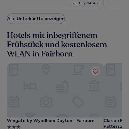
(1011)
beträgt
23. Aug.–24. Aug.
66 €
Alle Unterkünfte anzeigen
Hotels mit inbegriffenem
Frühstück und kostenlosem
WLAN in Fairborn
Wingate by Wyndham Dayton - Fairborn
Clarion Poi
Wingate
Wingate
Clarion
Wingate by Wyndham Dayton - Fairborn
Clarion Poi
Wingate by Wyndham Dayton - Fairborn
Clarion Poi
by
by
Pointe
Patterson 
3.0-