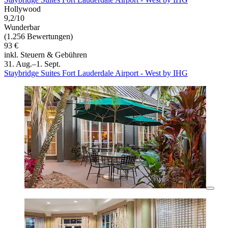
Hollywood
9,2/10
Wunderbar
(1.256 Bewertungen)
93 €
inkl. Steuern & Gebühren
31. Aug.–1. Sept.
Staybridge Suites Fort Lauderdale Airport - West by IHG