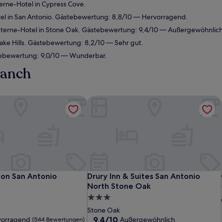
rne-Hotel in Cypress Cove.
l in San Antonio. Gästebewertung: 8,8/10 — Hervorragend.
terne-Hotel in Stone Oak. Gästebewertung: 9,4/10 — Außergewöhnlich
ake Hills. Gästebewertung: 8,2/10 — Sehr gut.
tebewertung: 9,0/10 — Wunderbar.
ranch
ton San Antonio Dominion
Drury Inn & Suites San Antonio Nort
ton San Antonio Dominion
Drury Inn & Suites San Antonio Nort
ton San Antonio
Drury Inn & Suites San Antonio
North Stone Oak
3.0-
Sterne-
Stone Oak
Unterkunft
9.4
9,4/10
vorragend
Außergewöhnlich
(544 Bewertungen)