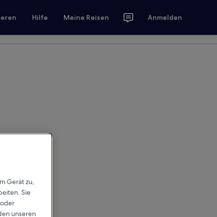
ieren
Hilfe
Meine Reisen
Anmelden
em Gerät zu,
eiten. Sie
 oder
rden unseren