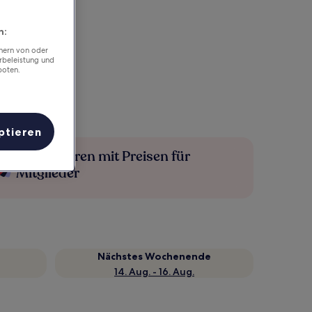
n:
chern von oder
rbeleistung und
boten.
ptieren
Mehr sparen mit Preisen für
Mitglieder
Nächstes Wochenende
14. Aug. - 16. Aug.