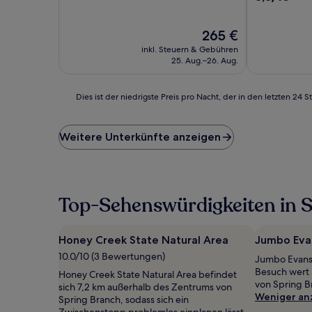
von
10,
Der
Hervorragen
265 €
Preis
(544
inkl. Steuern & Gebühren
beträgt
Bewertunge
25. Aug.–26. Aug.
265 €
Dies
Dies ist der niedrigste Preis pro Nacht, der in den letzten 
ist
der
niedrigste
Weitere Unterkünfte anzeigen
Preis
pro
Nacht,
der
in
Top-Sehenswürdigkeiten in 
den
letzten
24 Stunden
Honey Creek State Natural Area
Jumbo Evan
für
10.0/10 (3 Bewertungen)
Jumbo Evans S
einen
Besuch wert
Aufenthalt
Honey Creek State Natural Area befindet
von Spring B
mit
sich 7,2 km außerhalb des Zentrums von
Weniger an
1 Übernachtung
Spring Branch, sodass sich ein
von
Zwischenstopp problemlos einplanen lässt.