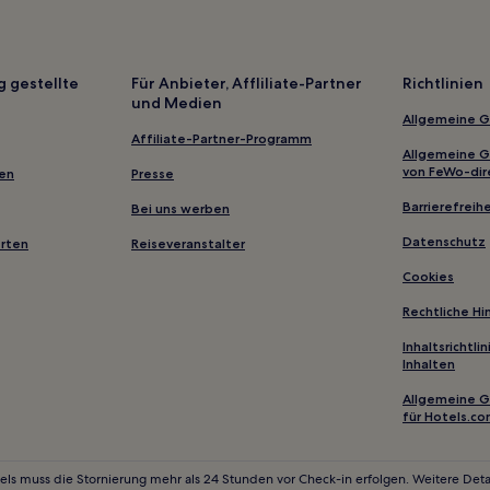
Golf in San Antonio
Hotels mit inbegriffenem Frühs
Haustierfreundliche in San Ant
g gestellte
Für Anbieter, Affliliate-Partner
Richtlinien
und Medien
Haustierfreundliche in Frederi
Allgemeine 
Hotels mit Weingut in Frederic
Affiliate-Partner-Programm
Allgemeine 
urg
Somerset Hotels
von FeWo-dir
gen
Presse
King William: Hotels
Barrierefreihe
Bei uns werben
Near East Side: Hotels
Datenschutz
erten
Reiseveranstalter
Hotels nahe Dry Comal Creek W
Cookies
Hotels nahe The Backyard
Rechtliche H
San Antonio Hotels
Inhaltsrichtl
Inhalten
Hotels nahe Mansfield Park
The Hills: Hotels
Allgemeine 
für Hotels.c
Oak Hill: Hotels
Gruene: Hotels
els muss die Stornierung mehr als 24 Stunden vor Check-in erfolgen. Weitere Detai