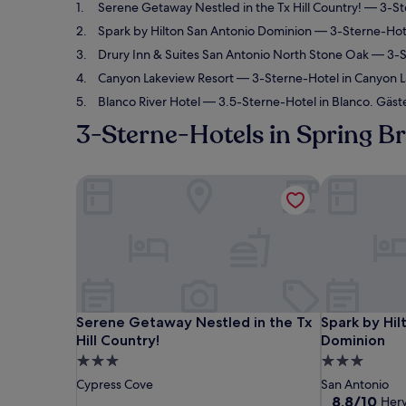
Serene Getaway Nestled in the Tx Hill Country!
— 3-Ste
Spark by Hilton San Antonio Dominion
— 3-Sterne-Hote
Drury Inn & Suites San Antonio North Stone Oak
— 3-S
Canyon Lakeview Resort
— 3-Sterne-Hotel in Canyon L
Blanco River Hotel
— 3.5-Sterne-Hotel in Blanco. Gäs
3-Sterne-Hotels in Spring B
Serene Getaway Nestled in the Tx Hill Country!
Spark by Hil
Serene Getaway Nestled in the Tx Hill Country!
Spark by Hil
Serene Getaway Nestled in the Tx
Spark by Hil
Hill Country!
Dominion
3.0-
3.0-
Sterne-
Sterne-
Cypress Cove
San Antonio
Unterkunft
Unterkunft
8.8
8,8/10
Her