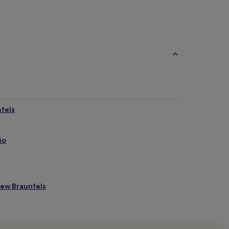
fels
io
New Braunfels
unfels