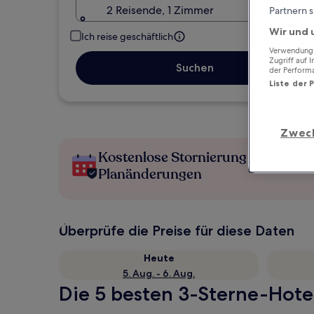
2 Reisende, 1 Zimmer
Partnern s
Wir und 
Ich reise geschäftlich
Verwendung g
Zugriff auf 
Suchen
der Perform
Liste der 
Zwec
Kostenlose Stornierung bei
Planänderungen
Überprüfe die Preise für diese Daten
Heute
5. Aug. - 6. Aug.
Die 5 besten 3-Sterne-Hotel