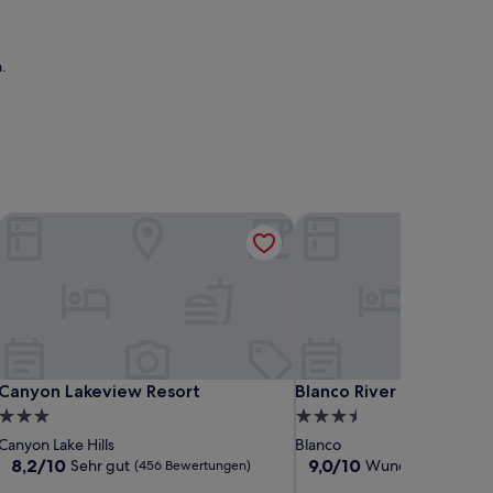
.
h Stone Oak
Canyon Lakeview Resort
Blanco River Hotel
h Stone Oak
Canyon Lakeview Resort
Blanco River Hotel
Canyon Lakeview Resort
Blanco River Hotel
3.0-
3.5-
Sterne-
Sterne-
Canyon Lake Hills
Blanco
Unterkunft
Unterkunft
8.2
9.0
8,2/10
9,0/10
Sehr gut
Wunderbar
(456 Bewertungen)
(910 B
von
von