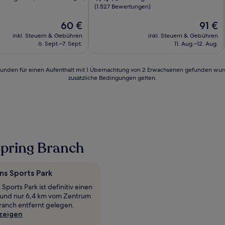
von
(1.527 Bewertungen)
10,
d,
Der
Außergewöhnlich,
Der
60 €
91 €
Preis
(1.527
Preis
inkl. Steuern & Gebühren
inkl. Steuern & Gebühren
n)
beträgt
Bewertungen)
beträgt
6. Sept.–7. Sept.
11. Aug.–12. Aug.
60 €
91 €
24 Stunden für einen Aufenthalt mit 1 Übernachtung von 2 Erwachsenen gefunden wu
zusätzliche Bedingungen gelten.
Spring Branch
s Sports Park
ports Park ist definitiv einen
 und nur 6,4 km vom Zentrum
ranch entfernt gelegen.
zeigen