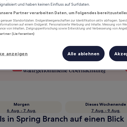
ignalisiert und haben keinen Einfluss auf Surfdaten.
unsere Partner verarbeiten Daten, um Folgendes bereitzustelle
enauer Standortdaten. Endgeräteeigenschaften zur Identifikation aktiv abfragen. Spei
Informationen auf einem Endgerät. Personalisierte Werbung und Inhalte, Messung von We
ance von Inhalten, Zielgruppenforschung sowie Entwicklung und Verbesserung von Ange
Partner (Lieferanten)
ke anzeigen
Alle ablehnen
Akze
Verdiene Prämien für jede
wahrgenommene Übernachtung
Morgen
Dieses Wochenende
6. Aug. - 7. Aug.
7. Aug. - 9. Aug.
s in Spring Branch auf einen Blick