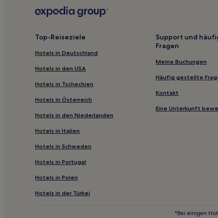
Hotels mit inbegriffenem Frühstück in Buda
Lgbtqia-Freundliche in San Antonio
Familien in San Antonio
Top-Reiseziele
Support und häufi
Fragen
Familien in Lone Star
Hotels in Deutschland
Familien in Fredericksburg
Meine Buchungen
Hotels in den USA
Hotels mit inbegriffenem Frühstück in Fredericksb
Häufig gestellte Fra
Hotels in Tschechien
Hotels nahe Texas Tubes
Kontakt
Hotels in Österreich
Hotels nahe Enchanted Rock Fissure
Eine Unterkunft bew
Hotels in den Niederlanden
Fair Oaks Ranch: Hotels
Hotels in Italien
Hotels nahe Longhorn Ranch and Golf Club
Hotels in Schweden
New Braunfels Hotels
Hotels in Portugal
Lakeland Park: Hotels
Cielo Vista: Hotels
Hotels in Polen
Timberwood Park: Hotels
Hotels in der Türkei
Center Point Hotels
*Bei einigen Hot