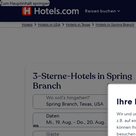
Zum Hauptinhalt springen
Reisen buchen
Hotels
Hotels in USA
Hotels in Texas
Hotels in Spring Branch
3-Sterne-Hotels in Spring
Branch
Wo soll’s hingehen?
Ihre
Wir und u
Daten
z.B. auf 
Mi., 19. Aug. - Do., 20. Aug.
können Ihr
Gäste
besuchen S