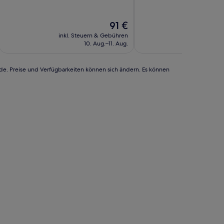
10,
10,
Sehr
Wunderbar,
gut,
(910
Der
91 €
(456
Bewertungen)
Preis
inkl. Steuern & Gebühren
inkl. Steu
Bewertungen)
beträgt
10. Aug.–11. Aug.
30
91 €
rde. Preise und Verfügbarkeiten können sich ändern. Es können