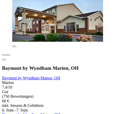
Baymont by Wyndham Marion, OH
Baymont by Wyndham Marion, OH
Marion
7,4/10
Gut
(750 Bewertungen)
66 €
inkl. Steuern & Gebühren
6. Sept.–7. Sept.