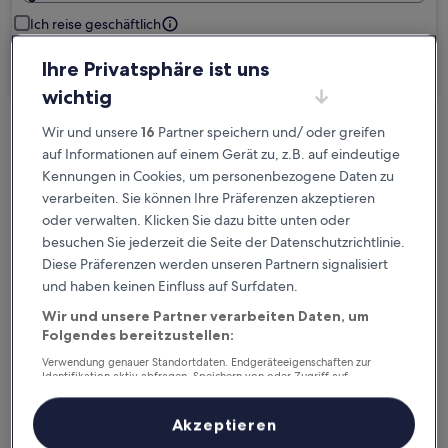
Ich reise geschäftlich
Ihre Privatsphäre ist uns
Suchen
wichtig
Wir und unsere
16
Partner speichern und/ oder greifen
Kostenlose Stornierung bei
auf Informationen auf einem Gerät zu, z.B. auf eindeutige
Planänderungen
Kennungen in Cookies, um personenbezogene Daten zu
verarbeiten. Sie können Ihre Präferenzen akzeptieren
Verdiene Prämien für jede
oder verwalten. Klicken Sie dazu bitte unten oder
wahrgenommene Übernachtung
besuchen Sie jederzeit die Seite der Datenschutzrichtlinie.
Diese Präferenzen werden unseren Partnern signalisiert
und haben keinen Einfluss auf Surfdaten.
Mehr sparen mit Preisen für Mitglieder
Wir und unsere Partner verarbeiten Daten, um
Folgendes bereitzustellen:
Verwendung genauer Standortdaten. Endgeräteeigenschaften zur
Überprüfe die Preise für diese Daten
Identifikation aktiv abfragen. Speichern von oder Zugriff auf
Informationen auf einem Endgerät. Personalisierte Werbung und
Inhalte, Messung von Werbeleistung und der Performance von Inhalten,
Heute
Morgen
Zielgruppenforschung sowie Entwicklung und Verbesserung von
Akzeptieren
Angeboten.
6. Aug. - 7. Aug.
7. Aug. - 8. Aug.