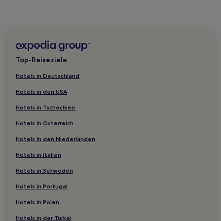
Hotels nahe Forest City Coliseum
Hotels nahe Jackson State University
Scooba Hotels
Harrison County: Hotels
Top-Reiseziele
Hattiesburg Hotels
Hotels in Deutschland
Hotels nahe Mississippi Museum of Natural Science
Hotels in den USA
Hotels nahe Biloxi Beach
Hotels in Tschechien
Karthago Hotels
Hotels in Österreich
White Sand Hotels
Hotels in den Niederlanden
Hotels nahe Hattiesburg - Laurel
Hotels nahe Pearl River Resort
Hotels in Italien
Magee Hotels
Hotels in Schweden
Hotels nahe Russell C Davis Planetarium
Hotels in Portugal
Hotels nahe Vicksburg Battlefield Museum
Hotels in Polen
Hotels nahe Baptist Memorial Hospital-Leake
Hotels in der Türkei