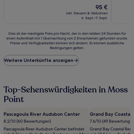
10,
10,
Hervorragend,
Der
Wunderba
95 €
(797
Preis
(128
inkl. Steuern & Gebühren
Bewertungen)
beträgt
Bewertun
6. Sept.–7. Sept.
95 €
Dies
Dies ist der niedrigste Preis pro Nacht, der in den letzten 24 Stunden für
einen Aufenthalt mit 1 Übernachtung von 2 Erwachsenen gefunden wurde.
ist
Preise und Verfügbarkeiten können sich ändern. Es können zusätzliche
der
Bedingungen gelten.
niedrigste
Preis
Weitere Unterkünfte anzeigen
pro
Nacht,
der
in
den
Top-Sehenswürdigkeiten in Moss
letzten
24 Stunden
Point
für
einen
Aufenthalt
Pascagoula River Audubon Center
Grand Bay Coastal 
mit
1 Übernachtung
8.2/10 (60 Bewertungen)
7.6/10 (49 Bewertunge
von
Pascagoula River Audubon Center befindet
Grand Bay Coastal Reso
2 Erwachsenen