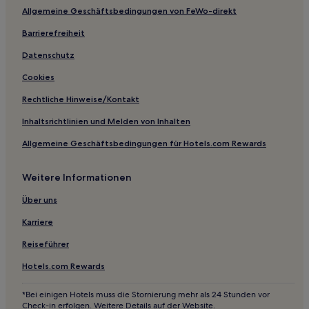
Allgemeine Geschäftsbedingungen von FeWo-direkt
Jackson Innenstadt: Hotels
Hotels nahe Geyser Falls Water Theme Park
Barrierefreiheit
Sebastopol Hotels
Datenschutz
Union Hotels
Cookies
Jackson Hotels
Rechtliche Hinweise/Kontakt
Hotels nahe Spaßbad Buccaneer Bay
Inhaltsrichtlinien und Melden von Inhalten
Fondren: Hotels
Allgemeine Geschäftsbedingungen für Hotels.com Rewards
Natchez Hotels
Weitere Informationen
Hotels nahe Jackson Convention Complex
Terry Hotels
Über uns
Louin Hotels
Karriere
Hotels nahe Mississippi Aquarium
Reiseführer
Hotels nahe Lions Club Park
Hotels.com Rewards
Puckett Hotels
*Bei einigen Hotels muss die Stornierung mehr als 24 Stunden vor
Noxapater Hotels
Check-in erfolgen. Weitere Details auf der Website.