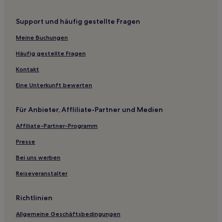
Mississippi City Hotels
Support und häufig gestellte Fragen
Mize Hotels
Prentiss Hotels
Meine Buchungen
Biloxi Hotels
Häufig gestellte Fragen
Hotels nahe Keesler Air Force Base
Kontakt
Sunrise Hotels
Eine Unterkunft bewerten
Hotels nahe Mississippi Trade Mart
Für Anbieter, Affliliate-Partner und Medien
Summit Hotels
Affiliate-Partner-Programm
Hotels nahe Broadwater Marina
Warren County: Hotels
Presse
Hotels nahe Bonita Lakes Park
Bei uns werben
Hotels nahe Mississippi Coliseum
Reiseveranstalter
Hotels nahe University of Southern Mississippi
Richtlinien
Hotels nahe Mississippi War Memorial Building
Allgemeine Geschäftsbedingungen
Agricola Hotels