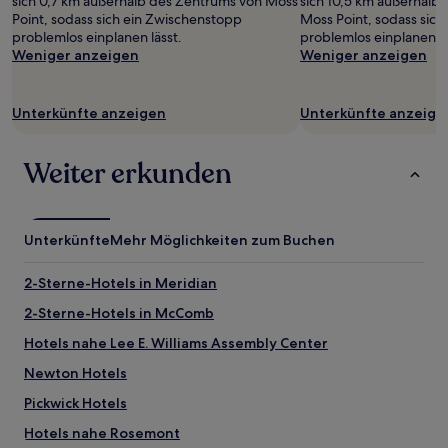
sich 0,7 km außerhalb des Zentrums von Moss
sich 10,5 km außerhalb
gefunden
Point, sodass sich ein Zwischenstopp
Moss Point, sodass sic
wurde.
problemlos einplanen lässt.
problemlos einplanen lä
Preise
Weniger anzeigen
Weniger anzeigen
und
Verfügbarkeiten
können
Unterkünfte anzeigen
Unterkünfte anzeige
sich
ändern.
Es
Weiter erkunden
können
zusätzliche
Bedingungen
gelten.
Unterkünfte
Mehr Möglichkeiten zum Buchen
2-Sterne-Hotels in Meridian
2-Sterne-Hotels in McComb
Hotels nahe Lee E. Williams Assembly Center
Newton Hotels
Pickwick Hotels
Hotels nahe Rosemont