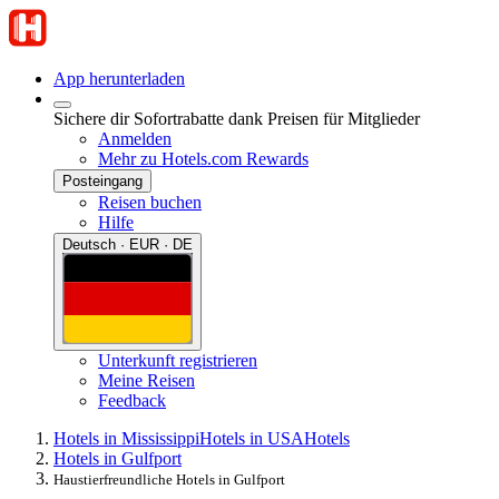
App herunterladen
Sichere dir Sofortrabatte dank Preisen für Mitglieder
Anmelden
Mehr zu Hotels.com Rewards
Posteingang
Reisen buchen
Hilfe
Deutsch · EUR · DE
Unterkunft registrieren
Meine Reisen
Feedback
Hotels in Mississippi
Hotels in USA
Hotels
Hotels in Gulfport
Haustierfreundliche Hotels in Gulfport