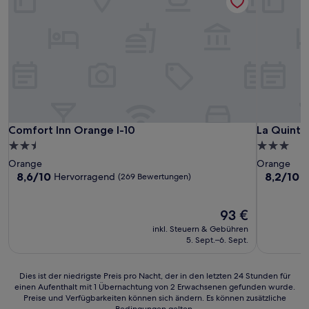
Comfort Inn Orange I-10
La Quinta
Comfort Inn Orange I-10
La Quinta
2.5-
3.0-
Sterne-
Sterne-
Orange
Orange
Unterkunft
Unterkunf
8.6
8.2
8,6/10
8,2/10
Hervorragend
S
(269 Bewertungen)
von
von
10,
10,
Hervorragend,
Der
Sehr
93 €
(269
Preis
gut,
inkl. Steuern & Gebühren
Bewertungen)
beträgt
(583
5. Sept.–6. Sept.
93 €
Bewertun
Dies
Dies ist der niedrigste Preis pro Nacht, der in den letzten 24 Stunden für
einen Aufenthalt mit 1 Übernachtung von 2 Erwachsenen gefunden wurde.
ist
Preise und Verfügbarkeiten können sich ändern. Es können zusätzliche
der
Bedingungen gelten.