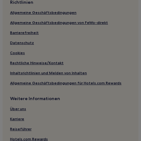
Richtlinien
China Hotels
Allgemeine Geschäftsbedingungen
Warren Hotels
Allgemeine Geschäftsbedingungen von FeWo-direkt
Hotels nahe Christus Southeast Texas - St. Mary
Barrierefreiheit
Hotels nahe Gator Country Wildlife Adventure Park and
Restaurant
Datenschutz
Hotels nahe Greater Houston Convention and Visitors Bureau
Cookies
Hotels nahe St. Mary Cathedral Basilica
Rechtliche Hinweise/Kontakt
Hotels nahe Lamar University
Inhaltsrichtlinien und Melden von Inhalten
Galveston Hotels
Allgemeine Geschäftsbedingungen für Hotels.com Rewards
Woodland Heights: Hotels
Diboll Hotels
Weitere Informationen
Northeast Houston: Hotels
Über uns
Beach City: Hotels
Karriere
Hotels nahe Pasadena Convention Center & Fairgrounds
Reiseführer
Crystal Beach: Hotels
Hotels.com Rewards