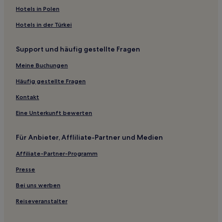
Montrose: Hotels
Hotels in Polen
Hotels nahe Bahnhof Terminal A
Hotels in der Türkei
Rayford: Hotels
Support und häufig gestellte Fragen
Port Bolivar Hotels
Meine Buchungen
Hotels nahe Houston Northwest Medical Center
Riverside Terrace: Hotels
Häufig gestellte Fragen
Pleasantville: Hotels
Kontakt
Kirbyville Hotels
Eine Unterkunft bewerten
Hotels nahe Ford Park
Für Anbieter, Affliliate-Partner und Medien
Conroe Hotels
Affiliate-Partner-Programm
Hotels nahe Naskila Gaming
Presse
Hotels nahe Battleship Texas
Magnolia Park: Hotels
Bei uns werben
San Leon: Hotels
Reiseveranstalter
Hotels nahe Lone Star Flight Museum