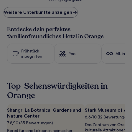
niedrigste
Preis
Weitere Unterkünfte anzeigen
pro
Nacht,
der
Entdecke dein perfektes
in
den
familienfreundliches Hotel in Orange
letzten
24 Stunden
für
Frühstück
Pool
All-inclu
einen
inbegriffen
Aufenthalt
mit
1 Übernachtung
von
2 Erwachsenen
Top-Sehenswürdigkeiten in
gefunden
wurde.
Orange
Preise
und
Verfügbarkeiten
Shangri La Botanical Gardens and
Stark Museum of Art
können
Nature Center
6.6/10 (12 Bewertungen)
sich
7.8/10 (35 Bewertungen)
ändern.
Das Zentrum von Orange
Es
kulturelle Attraktionen, fü
Bereit für eine Lektion in heimischer