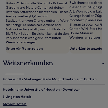
können
Zwischenstopp sicherlich 
Botanik? Dann sollte Shangri La Botanical
zusätzliche
dieser Kultur-Highlights
Gardens and Nature Center auf deiner
Bedingungen
Art. Wenn du das kulturel
Liste von Attraktionen nicht fehlen. Dieses
gelten.
Orange in vollen Zügen 
Ausflugsziel liegt 1,9 km vom
möchtest, plane einen Ab
Stadtzentrum von Orange entfernt. Wenn
Shangri La Botanical Gar
dir Shangri La Botanical Gardens and
Center, W.H. Stark House
Nature Center gefällt, wirst du Niblett's
House Museum.
Bluff Park lieben. Erreichen kannst du den
Weniger anzeigen
Park innerhalb weniger Autominuten.
Weniger anzeigen
Unterkünfte anzeigen
Unterkünfte anzeigen
Weiter erkunden
Unterkünfte
Mietwagen
Mehr Möglichkeiten zum Buchen
Hotels nahe University of Houston - Downtown
Livingston Hotels
Mcnair: Hotels