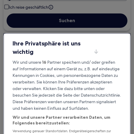
Ich reise geschäftlich
Suchen
Kostenlose Stornierung bei
Ihre Privatsphäre ist uns
Planänderungen
wichtig
Wir und unsere
16
Partner speichern und/ oder greifen
Verdiene Prämien für jede
auf Informationen auf einem Gerät zu, z.B. auf eindeutige
wahrgenommene Übernachtung
Kennungen in Cookies, um personenbezogene Daten zu
verarbeiten. Sie können Ihre Präferenzen akzeptieren
Mehr sparen mit Preisen für Mitglieder
oder verwalten. Klicken Sie dazu bitte unten oder
besuchen Sie jederzeit die Seite der Datenschutzrichtlinie.
Diese Präferenzen werden unseren Partnern signalisiert
und haben keinen Einfluss auf Surfdaten.
Überprüfe die Preise für diese Daten
Wir und unsere Partner verarbeiten Daten, um
Folgendes bereitzustellen:
Heute
Morgen
6. Aug. - 7. Aug.
7. Aug. - 8. Aug.
Verwendung genauer Standortdaten. Endgeräteeigenschaften zur