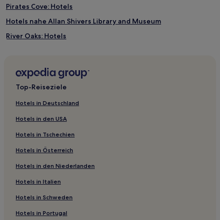
Pirates Cove: Hotels
Hotels nahe Allan Shivers Library and Museum
River Oaks: Hotels
Hotels nahe Arboretum of Winnie
Hotels nahe Scrap Yard Sports
Hotels nahe Spindletop Gladys City Boomtown Museum
Top-Reiseziele
South Central Houston: Hotels
Hotels in Deutschland
Hotels nahe Lake Houston
Hotels in den USA
Hotels nahe Houston City Hall
Hotels in Tschechien
Hotels nahe Edison Museum
Hotels in Österreich
Beaumont Hotels
Hotels in den Niederlanden
Hotels nahe High Island Beach
Hotels in Italien
Hotels nahe Golf Club of Houston
Smith Point: Hotels
Hotels in Schweden
Hotels nahe Moody Mansion Museum
Hotels in Portugal