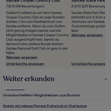
Santee Cooper Country Club
Santee State Park
von
7.8/10 (94 Bewertungen)
8.0/10 (219 Bewertungen
2 Erwachsenen
gefunden
Vielleicht solltest du auf dem Santee
Santee State Park (Natur
wurde.
Cooper Country Club ein paar Runden
befindet sich 4,4 km auß
Preise
drehen, 1 km vom Stadtzentrum von
Zentrums von Santee, sod
und
Santee entfernt. Wenn du vom Golfen
Zwischenstopp problemlo
Verfügbarkeiten
nicht genug kriegen kannst und die
lässt.
können
Möglichkeiten in Santee Cooper Country
Weniger anzeigen
sich
Club ausgeschöpft hast, kannst du
ändern.
dennoch eine weitere Runde drehen:
Es
Santee National Golf Club ist ganz in der
können
Nähe.
zusätzliche
Weniger anzeigen
Bedingungen
Unterkünfte anzeigen
Unterkünfte anzeigen
gelten.
Weiter erkunden
Unterkünfte
Mehr Möglichkeiten zum Buchen
Hotels mit inbegriffenem Frühstück in Charleston