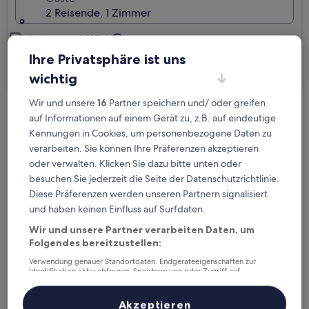
2 Reisende, 1 Zimmer
Ich reise geschäftlich
Ihre Privatsphäre ist uns
Suchen
wichtig
Wir und unsere
16
Partner speichern und/ oder greifen
auf Informationen auf einem Gerät zu, z.B. auf eindeutige
Kostenlose Stornierung bei
Kennungen in Cookies, um personenbezogene Daten zu
Planänderungen
verarbeiten. Sie können Ihre Präferenzen akzeptieren
oder verwalten. Klicken Sie dazu bitte unten oder
Verdiene Prämien für jede
besuchen Sie jederzeit die Seite der Datenschutzrichtlinie.
wahrgenommene Übernachtung
Diese Präferenzen werden unseren Partnern signalisiert
und haben keinen Einfluss auf Surfdaten.
Mehr sparen mit Preisen für Mitglieder
Wir und unsere Partner verarbeiten Daten, um
Folgendes bereitzustellen:
Verwendung genauer Standortdaten. Endgeräteeigenschaften zur
Identifikation aktiv abfragen. Speichern von oder Zugriff auf
Überprüfe die Preise für diese Daten
Informationen auf einem Endgerät. Personalisierte Werbung und
Inhalte, Messung von Werbeleistung und der Performance von Inhalten,
Zielgruppenforschung sowie Entwicklung und Verbesserung von
Akzeptieren