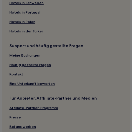
Hotels mit inbegriffenem Frühstück in West Ashley
Hotels in Schweden
Günstige in West Ashley
Hotels in Portugal
Familien in West Ashley
Hotels in Polen
Günstige in South Carolina - Midlands
Hotels in der Türkei
Hotels mit Parkplatz in Blythewood
Support und häufig gestellte Fragen
Familien in Küste von South Carolina
Meine Buchungen
Strand in Küste von South Carolina
Golf in Küste von South Carolina
Häufig gestellte Fragen
Lgbtqia-Freundliche in Küste von South Carolina
Kontakt
Hotels mit Pool in Küste von South Carolina
Eine Unterkunft bewerten
Günstige in St. Andrews
Für Anbieter, Affliliate-Partner und Medien
Familien in Charleston County
Affiliate-Partner-Programm
Hotels mit Parkplatz in Santee
Presse
Hotels mit inbegriffenem Frühstück in Dentsville
Hotels nahe Carolina Coliseum
Bei uns werben