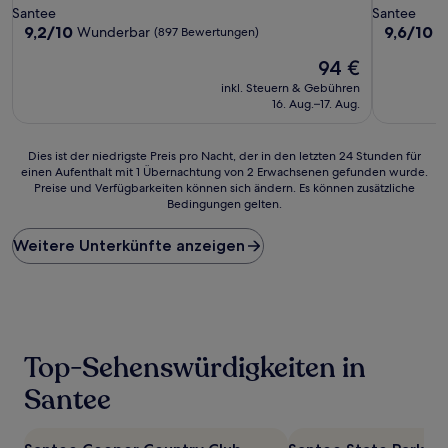
Sterne-
Sterne-
Santee
Santee
Unterkunft
Unterkunf
9.2
9.6
9,2/10
9,6/10
Wunderbar
A
(897 Bewertungen)
von
von
Der
94 €
10,
10,
Preis
Wunderbar,
Außergewö
inkl. Steuern & Gebühren
beträgt
(897
(1.007
16. Aug.–17. Aug.
94 €
Bewertungen)
Bewertun
Dies
Dies ist der niedrigste Preis pro Nacht, der in den letzten 24 Stunden für
einen Aufenthalt mit 1 Übernachtung von 2 Erwachsenen gefunden wurde.
ist
Preise und Verfügbarkeiten können sich ändern. Es können zusätzliche
der
Bedingungen gelten.
niedrigste
Preis
Weitere Unterkünfte anzeigen
pro
Nacht,
der
in
den
letzten
24 Stunden
Top-Sehenswürdigkeiten in
für
einen
Santee
Aufenthalt
mit
1 Übernachtung