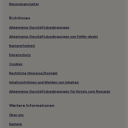
Lake Carolina: Hotels
Reiseveranstalter
Orangeburg County: Hotels
Richtlinien
Hotels nahe Palmetto Falls Water Park
Allgemeine Geschäftsbedingungen
West Ashley: Hotels
Allgemeine Geschäftsbedingungen von FeWo-direkt
Hotels nahe Audubon Swamp Garden
Barrierefreiheit
Hotels nahe Township Auditorium
Lynchburg Hotels
Datenschutz
Hotels nahe Cypress Gardens
Cookies
Bamberg County: Hotels
Rechtliche Hinweise/Kontakt
Red Bank Hotels
Inhaltsrichtlinien und Melden von Inhalten
Hotels nahe Ponder Fine Arts Gallery
Allgemeine Geschäftsbedingungen für Hotels.com Rewards
Saint Matthews Hotels
Weitere Informationen
Hilda Hotels
Hotels nahe North Charleston Coliseum and Performing Arts
Über uns
Center
Karriere