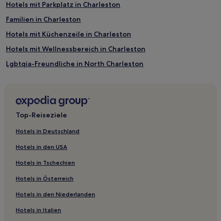
Hotels mit Parkplatz in Charleston
Familien in Charleston
Hotels mit Küchenzeile in Charleston
Hotels mit Wellnessbereich in Charleston
Lgbtqia-Freundliche in North Charleston
Günstige in Columbia
Familien in Columbia
Lgbtqia-Freundliche in Columbia
Top-Reiseziele
Hotels mit Küchenzeile in Columbia
Hotels in Deutschland
Hotels mit Küchenzeile in South Carolina
Hotels in den USA
Golf in South Carolina
Hotels in Tschechien
Familien in South Carolina
Hotels in Österreich
Hotels mit Parkplatz in South Carolina
Hotels in den Niederlanden
Strand in South Carolina
Hotels in Italien
Haustierfreundliche in West Ashley