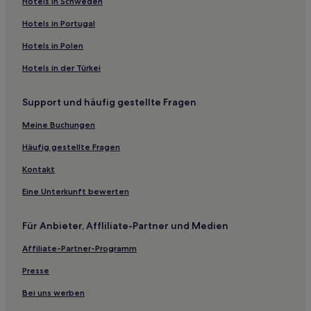
Hotels in Schweden
Hotels mit inbegriffenem Frühstück in Jacksonville
Hotels in Portugal
Günstige in Jacksonville
Hotels in Polen
Strand in Wilmington
Hotels in der Türkei
Hotels mit Pool in Wilmington
Günstige in Wilmington
Support und häufig gestellte Fragen
Hotels mit inbegriffenem Frühstück in Wilmington
Meine Buchungen
Hotels mit Küchenzeile in Wilmington
Häufig gestellte Fragen
Golf in Wilmington
Kontakt
Luxus in Wilmington
Eine Unterkunft bewerten
Haustierfreundliche in Wilmington
Hotels mit Parkplatz in Goldsboro
Für Anbieter, Affliliate-Partner und Medien
Business in Goldsboro
Affiliate-Partner-Programm
Hotels mit Pool in Beaufort
Presse
Haustierfreundliche in Beaufort
Bei uns werben
Strand in North Topsail Beach