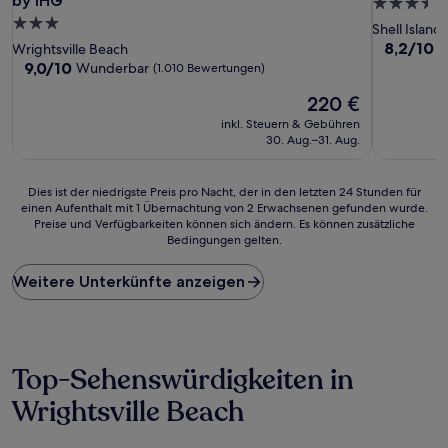
by IHG
3.5-
3.0-
Sterne-
Shell Island
Sterne-
Unterkunf
8.2
8,2/10
S
Wrightsville Beach
von
Unterkunft
9.0
9,0/10
Wunderbar
(1.010 Bewertungen)
10,
von
Der
Sehr
220 €
10,
Preis
gut,
Wunderbar,
inkl. Steuern & Gebühren
beträgt
(1.679
(1.010
30. Aug.–31. Aug.
220 €
Bewertun
Bewertungen)
Dies
Dies ist der niedrigste Preis pro Nacht, der in den letzten 24 Stunden für
einen Aufenthalt mit 1 Übernachtung von 2 Erwachsenen gefunden wurde.
ist
Preise und Verfügbarkeiten können sich ändern. Es können zusätzliche
der
Bedingungen gelten.
niedrigste
Preis
Weitere Unterkünfte anzeigen
pro
Nacht,
der
in
den
Top-Sehenswürdigkeiten in
letzten
24 Stunden
Wrightsville Beach
für
einen
Aufenthalt