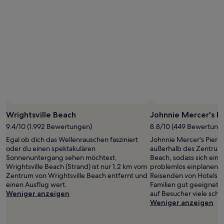
mit
1 Übernachtung
von
2 Erwachsenen
gefunden
wurde.
Preise
und
Verfügbarkeiten
können
sich
ändern.
Wrightsville Beach
Johnnie Mercer's Pi
Es
können
9.4/10 (1.992 Bewertungen)
8.8/10 (449 Bewertung
zusätzliche
Egal ob dich das Wellenrauschen fasziniert
Johnnie Mercer's Pier b
Bedingungen
oder du einen spektakulären
außerhalb des Zentrums
gelten.
Sonnenuntergang sehen möchtest,
Beach, sodass sich ein
Wrightsville Beach (Strand) ist nur 1,2 km vom
problemlos einplanen lä
Zentrum von Wrightsville Beach entfernt und
Reisenden von Hotels.c
einen Ausflug wert.
Familien gut geeignet
Weniger anzeigen
auf Besucher viele sch
Weniger anzeigen