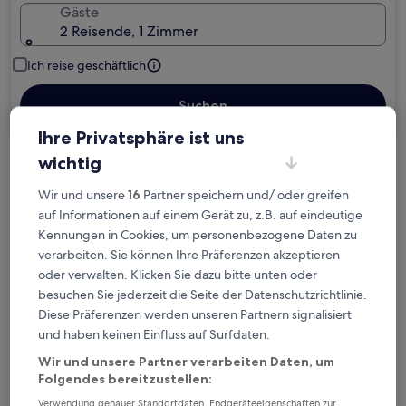
Gäste
2 Reisende, 1 Zimmer
Ich reise geschäftlich
Suchen
Ihre Privatsphäre ist uns
wichtig
Kostenlose Stornierung bei
Planänderungen
Wir und unsere
16
Partner speichern und/ oder greifen
auf Informationen auf einem Gerät zu, z.B. auf eindeutige
Kennungen in Cookies, um personenbezogene Daten zu
Verdiene Prämien für jede
verarbeiten. Sie können Ihre Präferenzen akzeptieren
wahrgenommene Übernachtung
oder verwalten. Klicken Sie dazu bitte unten oder
besuchen Sie jederzeit die Seite der Datenschutzrichtlinie.
Mehr sparen mit Preisen für Mitglieder
Diese Präferenzen werden unseren Partnern signalisiert
und haben keinen Einfluss auf Surfdaten.
Wir und unsere Partner verarbeiten Daten, um
Folgendes bereitzustellen:
Überprüfe die Preise für diese Daten
Verwendung genauer Standortdaten. Endgeräteeigenschaften zur