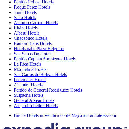
Partido Lobos: Hotels
Roque Pérez Hotels
Junín Hotels
Salto Hotels
Antonio Carboni Hotels
Elvira Hotels
Alberti Hotels
Chacabuco Hotels
Ramón Biaus Hotels
Hotels nahe Plaza Belgrano
San Sebastián Hotels
Partido Capitán Sarmiento: Hotels
La Rica Hotels
Moquehuá Hotels
San Carlos de Bolívar Hotels
Pedernales Hotels
Altamira Hotels
Partido de General Rodríguez: Hotels
Suipacha Hotels
General Alvear Hotels
Alejandro Petión Hotels
Buche Hotels in Veinticinco de Mayo auf ar.hoteles.com