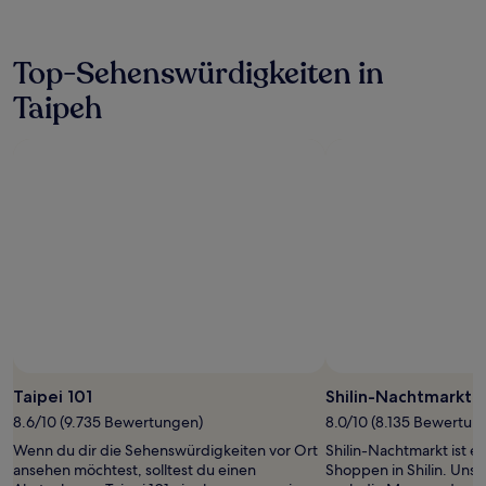
den
letzten
24 Stunden
Top-Sehenswürdigkeiten in
für
einen
Taipeh
Aufenthalt
mit
1 Übernachtung
von
2 Erwachsenen
gefunden
wurde.
Preise
und
Verfügbarkeiten
können
sich
ändern.
Es
können
Taipei 101
Shilin-Nachtmarkt
zusätzliche
Bedingungen
8.6/10 (9.735 Bewertungen)
8.0/10 (8.135 Bewertun
gelten.
Wenn du dir die Sehenswürdigkeiten vor Ort
Shilin-Nachtmarkt ist e
ansehen möchtest, solltest du einen
Shoppen in Shilin. Uns