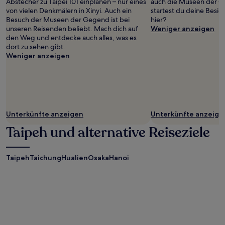
Abstecher zu Taipei 101 einplanen – nur eines
auch die Museen der 
von vielen Denkmälern in Xinyi. Auch ein
startest du deine Besic
Besuch der Museen der Gegend ist bei
hier?
unseren Reisenden beliebt. Mach dich auf
Weniger anzeigen
den Weg und entdecke auch alles, was es
dort zu sehen gibt.
Weniger anzeigen
Unterkünfte anzeigen
Unterkünfte anzeige
Taipeh und alternative Reiseziele
Taipeh
Taichung
Hualien
Osaka
Hanoi