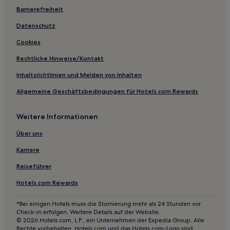
Barrierefreiheit
Hotels nahe Station Jiantan
Hotels nahe Xinzhuang Baseball Stadium
Datenschutz
Hotels nahe Station Xinzhuang
Cookies
Hotels nahe U-Bahn-Station Taipei
Rechtliche Hinweise/Kontakt
Hotels nahe Station Xindian
Inhaltsrichtlinien und Melden von Inhalten
Taipeh Hotels
Allgemeine Geschäftsbedingungen für Hotels.com Rewards
Hotels nahe Bahnhof Xizhi
Weitere Informationen
Hotels nahe Bopiliao Old Street
Hotels nahe Bahnhof Wulai Scenic
Über uns
Hotels nahe Taipei Expo Park
Karriere
Hotels nahe U-Bahn-Station Ximen
Reiseführer
Hotels nahe Station Gongguan
Hotels.com Rewards
Hotels nahe Station Yongning
*Bei einigen Hotels muss die Stornierung mehr als 24 Stunden vor
Hotels nahe Station Daan
Check-in erfolgen. Weitere Details auf der Website.
© 2026 Hotels.com, L.P., ein Unternehmen der Expedia Group. Alle
Hotels nahe Taipei Hauptbahnhof
Rechte vorbehalten. Hotels.com und das Hotels.com-Logo sind