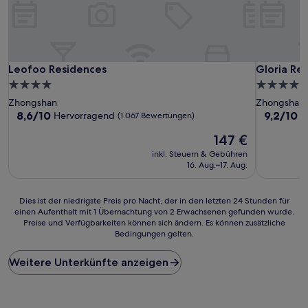
Leofoo Residences
Gloria Res
Leofoo Residences
Gloria Re
4.0-
4.0-
Sterne-
Sterne-
Zhongshan
Zhongshan
Unterkunft
Unterkunf
8.6
9.2
8,6/10
9,2/10
Hervorragend
W
(1.067 Bewertungen)
von
von
Der
147 €
10,
10,
Preis
Hervorragend,
Wunderba
inkl. Steuern & Gebühren
beträgt
(1.067
(776
16. Aug.–17. Aug.
147 €
Bewertungen)
Bewertun
Dies
Dies ist der niedrigste Preis pro Nacht, der in den letzten 24 Stunden für
einen Aufenthalt mit 1 Übernachtung von 2 Erwachsenen gefunden wurde.
ist
Preise und Verfügbarkeiten können sich ändern. Es können zusätzliche
der
Bedingungen gelten.
niedrigste
Preis
Weitere Unterkünfte anzeigen
pro
Nacht,
der
in