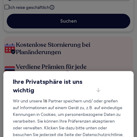
Ich reise geschäftlich
Suchen
Kostenlose Stornierung bei
Planänderungen
Verdiene Prämien für jede
wahrgenommene Übernachtung
Ihre Privatsphäre ist uns
wichtig
Mehr sparen mit Preisen für Mitglieder
Wir und unsere
16
Partner speichern und/ oder greifen
auf Informationen auf einem Gerät zu, z.B. auf eindeutige
Kennungen in Cookies, um personenbezogene Daten zu
Überprüfe die Preise für diese Daten
verarbeiten. Sie können Ihre Präferenzen akzeptieren
oder verwalten. Klicken Sie dazu bitte unten oder
Nächstes Wochenende
In zwei Wochen
besuchen Sie jederzeit die Seite der Datenschutzrichtlinie.
14. Aug. - 16. Aug.
21. Aug. - 23. Aug.