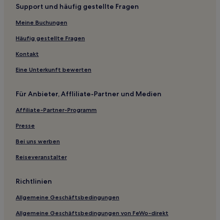
Support und häufig gestellte Fragen
Lgbtqia-Freundliche nahe Nachtmarkt von Sanhe
Meine Buchungen
Luxus nahe Dihua Street
Günstige nahe Dihua Street
Häufig gestellte Fragen
Business nahe Dihua Street
Kontakt
Hotels nahe Dagouxi Waterfront Park
Eine Unterkunft bewerten
Hotels nahe Baoan Tempel
Für Anbieter, Affliliate-Partner und Medien
Hotels nahe U-Bahn-Station Far Eastern Hospital
Affiliate-Partner-Programm
Hotels nahe Yinhe-Höhle
Presse
Hotels nahe U-Bahn-Station Banqiao
Hotels nahe Taipei City Hall
Bei uns werben
Wenshan: Hotels
Reiseveranstalter
Hotels nahe Grand Hotel
Richtlinien
Hotels nahe Station Taipei City Hall
Allgemeine Geschäftsbedingungen
Hotels nahe Station Xinbeitou
Allgemeine Geschäftsbedingungen von FeWo-direkt
Hotels nahe Shanzhuku Shan