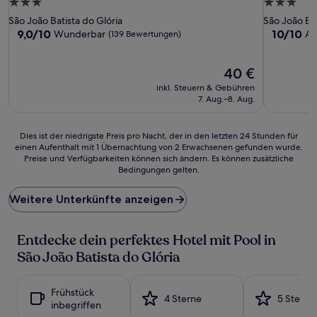
3.0-
3.0-
Sterne-
Sterne-
São João Batista do Glória
São João Bat
Unterkunft
Unterkunf
9.0
10.0
9,0/10
10/10
Wunderbar
Au
(139 Bewertungen)
von
von
10,
10,
Wunderbar,
Der
Außergewö
40 €
(139
Preis
(5
inkl. Steuern & Gebühren
Bewertungen)
beträgt
Bewertun
7. Aug.–8. Aug.
40 €
Dies
Dies ist der niedrigste Preis pro Nacht, der in den letzten 24 Stunden für
einen Aufenthalt mit 1 Übernachtung von 2 Erwachsenen gefunden wurde.
ist
Preise und Verfügbarkeiten können sich ändern. Es können zusätzliche
der
Bedingungen gelten.
niedrigste
Preis
Weitere Unterkünfte anzeigen
pro
Nacht,
der
Entdecke dein perfektes Hotel mit Pool in
in
den
São João Batista do Glória
letzten
24 Stunden
für
Frühstück
4 Sterne
5 Sterne
einen
inbegriffen
Aufenthalt