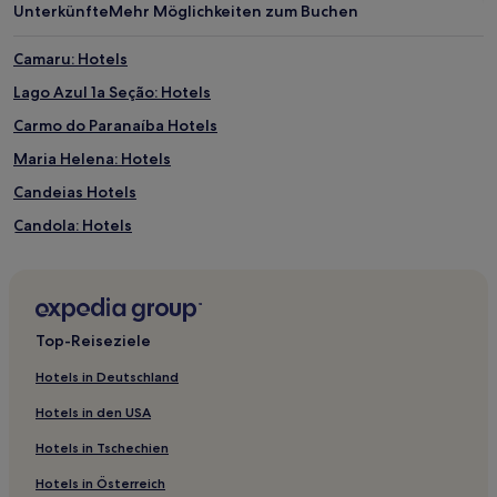
Unterkünfte
Mehr Möglichkeiten zum Buchen
Camaru: Hotels
Lago Azul 1a Seção: Hotels
Carmo do Paranaíba Hotels
Maria Helena: Hotels
Candeias Hotels
Candola: Hotels
Jardim Karaíba: Hotels
Sidon: Hotels
Hotels nahe Museum Sociedade Brasileira de Eubiose
Top-Reiseziele
Hotels nahe Santuário de Santa Rita de Extrema
Hotels in Deutschland
São Lourenço Hotels
Hotels in den USA
Nossa Senhora das Graças: Hotels
Hotels in Tschechien
Sion: Hotels
Hotels in Österreich
Serra da Saudade Hotels