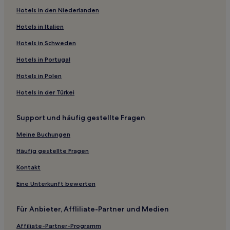
Hotels in den Niederlanden
Abaeté Hotels
Hotels in Italien
Olhos d'Água: Hotels
Rola Moça: Hotels
Hotels in Schweden
Albertina Hotels
Hotels in Portugal
Bom Jesus: Hotels
Hotels in Polen
Tabajaras: Hotels
Hotels in der Türkei
Hotels nahe Kirche der Heiligen Elisabeth von Ungarn
Support und häufig gestellte Fragen
São Sebastião do Paraíso Hotels
Meine Buchungen
Hotels nahe Pedra da Bruxa
São Francisco: Hotels
Häufig gestellte Fragen
Hotels nahe Panoramaeisenbahn Trem das Águas
Kontakt
Hügelresidenz: Hotels
Eine Unterkunft bewerten
Zentrale Zone: Hotels
Für Anbieter, Affliliate-Partner und Medien
Abaetezinho: Hotels
Affiliate-Partner-Programm
Salomé: Hotels