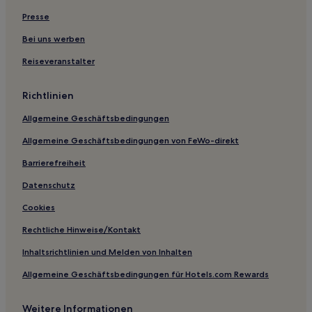
Presse
Caldas Hotels
Hotels nahe Igreja São Thomé
Bei uns werben
Capitolio Centro: Hotels
Reiseveranstalter
Paineiras Hotels
Richtlinien
Hotels nahe Staatspark Nova Baden
Allgemeine Geschäftsbedingungen
Cambuquira Centro: Hotels
Allgemeine Geschäftsbedingungen von FeWo-direkt
Gávea: Hotels
Barrierefreiheit
Marmelada: Hotels
Tiradentes Hotels
Datenschutz
Sion: Hotels
Cookies
Luz Hotels
Rechtliche Hinweise/Kontakt
Campos Altos Hotels
Inhaltsrichtlinien und Melden von Inhalten
Hotels nahe Kirche von Sacramento
Allgemeine Geschäftsbedingungen für Hotels.com Rewards
Hotels nahe Igreja Matriz Nossa Senhora do Remédios
Weitere Informationen
Varginha Zentrum: Hotels