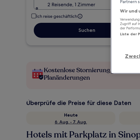
Partnern s
2 Reisende, 1 Zimmer
Wir und 
Ich reise geschäftlich
Verwendung g
Zugriff auf 
der Perform
Suchen
Liste der 
Zwec
Kostenlose Stornierung bei
Planänderungen
Überprüfe die Preise für diese Daten
Heute
6. Aug. - 7. Aug.
Hotels mit Parkplatz in Sino