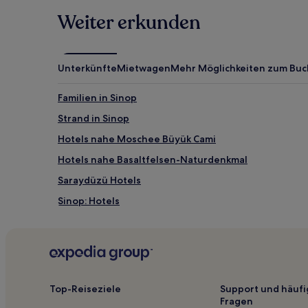
zusätzliche
Weiter erkunden
Bedingungen
gelten.
Unterkünfte
Mietwagen
Mehr Möglichkeiten zum Bu
Familien in Sinop
Strand in Sinop
Hotels nahe Moschee Büyük Cami
Hotels nahe Basaltfelsen-Naturdenkmal
Saraydüzü Hotels
Sinop: Hotels
Top-Reiseziele
Support und häufi
Fragen