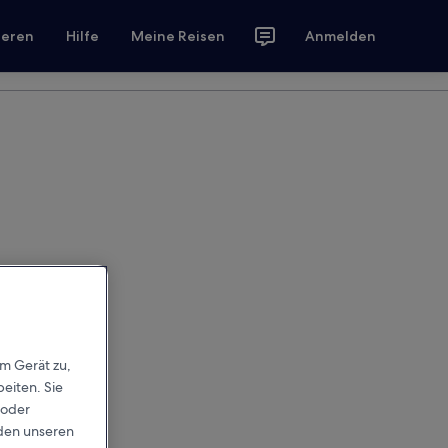
ieren
Hilfe
Meine Reisen
Anmelden
em Gerät zu,
eiten. Sie
 oder
rden unseren