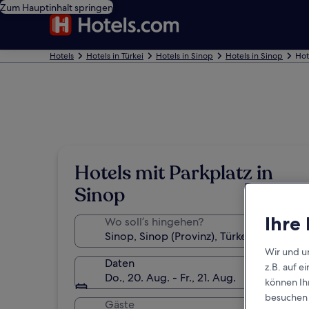
Zum Hauptinhalt springen
Hotels
Hotels in Türkei
Hotels in Sinop
Hotels in Sinop
Hot
Hotels mit Parkplatz in
Sinop
Ihre
Wo soll’s hingehen?
Wir und u
Daten
z.B. auf 
Do., 20. Aug. - Fr., 21. Aug.
können Ihr
besuchen S
Gäste