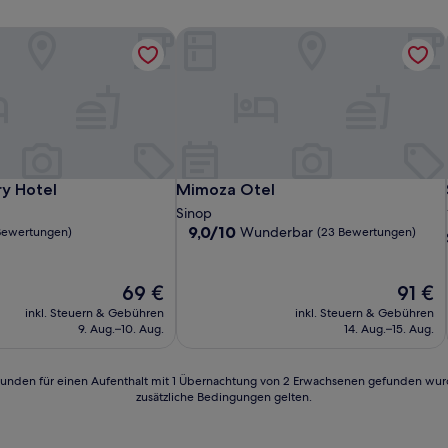
ry Hotel
Mimoza Otel
ry Hotel
Mimoza Otel
ry Hotel
Mimoza Otel
Sinop
9.0
9,0/10
Wunderbar
Bewertungen)
(23 Bewertungen)
von
10,
Wunderbar,
Der
Der
69 €
91 €
n)
(23
Preis
Preis
inkl. Steuern & Gebühren
inkl. Steuern & Gebühren
Bewertungen)
beträgt
beträgt
9. Aug.–10. Aug.
14. Aug.–15. Aug.
69 €
91 €
24 Stunden für einen Aufenthalt mit 1 Übernachtung von 2 Erwachsenen gefunden wu
zusätzliche Bedingungen gelten.