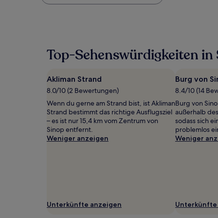
Preis
pro
Nacht,
der
in
den
Top-Sehenswürdigkeiten in
letzten
24 Stunden
für
Akliman Strand
Burg von S
einen
Aufenthalt
8.0/10 (2 Bewertungen)
8.4/10 (14 Be
mit
Wenn du gerne am Strand bist, ist Akliman
Burg von Sino
1 Übernachtung
Strand bestimmt das richtige Ausflugsziel
außerhalb des
von
– es ist nur 15,4 km vom Zentrum von
sodass sich e
2 Erwachsenen
Sinop entfernt.
problemlos ei
gefunden
Weniger anzeigen
Weniger anz
wurde.
Preise
und
Verfügbarkeiten
können
sich
ändern.
Es
Unterkünfte anzeigen
Unterkünfte
können