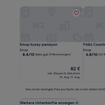
Sinop kuzey pansiyon
Yıldız Count
Sinop kuzey pansiyon
Yıldız Count
Sinop kuzey pansiyon
Yıldız Count
Sinop
Sinop
8.4
6.8
8,4/10
6,8/10
Sehr gut
(9 Bewertungen)
(20 
von
von
10,
10,
Sehr
(20
Der
82 €
gut,
Bewertunge
Preis
inkl. Steuern & Gebühren
(9
beträgt
10. Aug.–11. Aug.
Bewertungen)
82 €
Dies
Dies ist der niedrigste Preis pro Nacht, der in den letzten 
ist
der
niedrigste
Weitere Unterkünfte anzeigen