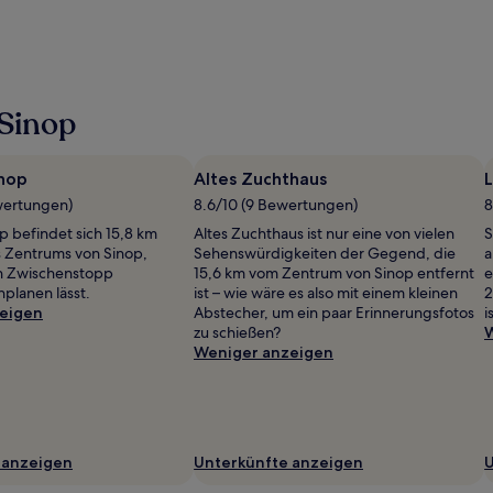
 Sinop
inop
Altes Zuchthaus
wertungen)
8.6/10 (9 Bewertungen)
8
p befindet sich 15,8 km
Altes Zuchthaus ist nur eine von vielen
S
 Zentrums von Sinop,
Sehenswürdigkeiten der Gegend, die
a
in Zwischenstopp
15,6 km vom Zentrum von Sinop entfernt
e
nplanen lässt.
ist – wie wäre es also mit einem kleinen
2
eigen
Abstecher, um ein paar Erinnerungsfotos
i
zu schießen?
W
Weniger anzeigen
 anzeigen
Unterkünfte anzeigen
U