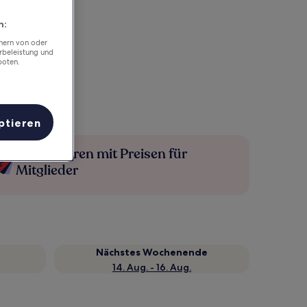
n:
chern von oder
rbeleistung und
boten.
ptieren
Mehr sparen mit Preisen für
Mitglieder
Nächstes Wochenende
14. Aug. - 16. Aug.