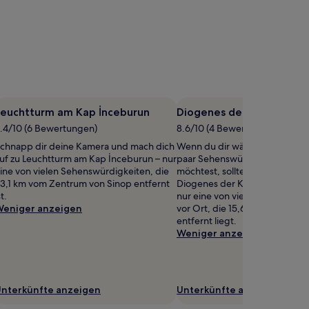
Leuchtturm am Kap İnceburun
Diogenes der Kyniker Sta
.4/10 (6 Bewertungen)
8.6/10 (4 Bewertungen)
chnapp dir deine Kamera und mach dich
Wenn du dir während deiner Re
uf zu Leuchtturm am Kap İnceburun – nur
paar Sehenswürdigkeiten ans
ine von vielen Sehenswürdigkeiten, die
möchtest, solltest du einen Ab
3,1 km vom Zentrum von Sinop entfernt
Diogenes der Kyniker Statue e
st.
nur eine von vielen Sehenswür
eniger anzeigen
vor Ort, die 15,6 km vom Zent
entfernt liegt.
Weniger anzeigen
nterkünfte anzeigen
Unterkünfte anzeigen