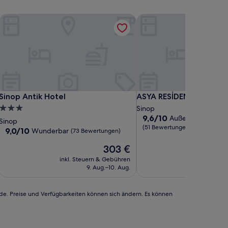
Sinop Antik Hotel
ASYA RESİDENCE
Sinop Antik Hotel
ASYA RESİDENCE
Sinop Antik Hotel
ASYA RESİDENCE
3.0-
Sinop
9.6
9,6/10
Außergewöhnlich
Sterne-
Sinop
von
(51 Bewertungen)
Unterkunft
9.0
9,0/10
Wunderbar
(73 Bewertungen)
10,
von
Außergewöhnlich,
Der
303 €
10,
(51
Preis
Wunderbar,
inkl. Steuern & Gebühren
inkl. Steu
Bewertungen)
beträgt
(73
9. Aug.–10. Aug.
1
303 €
Bewertungen)
rde. Preise und Verfügbarkeiten können sich ändern. Es können