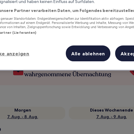
ignalisiert und haben keinen Einfluss auf Surfdaten.
unsere Partner verarbeiten Daten, um Folgendes bereitzustelle
enauer Standortdaten. Endgeräteeigenschaften zur Identifikation aktiv abfragen. Spei
Informationen auf einem Endgerät. Personalisierte Werbung und Inhalte, Messung von We
ance von Inhalten, Zielgruppenforschung sowie Entwicklung und Verbesserung von Ange
Partner (Lieferanten)
ke anzeigen
Alle ablehnen
Akze
Verdiene Prämien für jede
wahrgenommene Übernachtung
Morgen
Dieses Wochenende
7. Aug. - 8. Aug.
7. Aug. - 9. Aug.
p