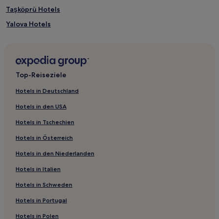
Taşköprü Hotels
Yalova Hotels
Termal Hotels
Provinz Yalova: Hotels
Hotels mit Pool in Termal
Top-Reiseziele
Haustierfreundliche in Termal
Hotels in Deutschland
Familien in Termal
Hotels in den USA
Hotels mit Fitnessbereich in Termal
Hotels in Tschechien
Strand in Armutlu
Hotels in Österreich
Hotels mit Pool in Provinz Yalova
Hotels in den Niederlanden
Haustierfreundliche in Gökçedere
Hotels in Italien
Familien in Gökçedere
Hotels mit Pool in Gökçedere
Hotels in Schweden
Familien in Yalova
Hotels in Portugal
Hotels mit Küchenzeile in Yalova
Hotels in Polen