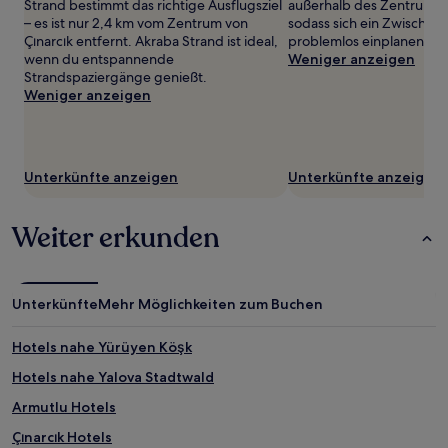
wurde.
Strand bestimmt das richtige Ausflugsziel
außerhalb des Zentrums v
Preise
– es ist nur 2,4 km vom Zentrum von
sodass sich ein Zwischen
und
Çınarcık entfernt. Akraba Strand ist ideal,
problemlos einplanen läss
Verfügbarkeiten
wenn du entspannende
Weniger anzeigen
können
Strandspaziergänge genießt.
sich
Weniger anzeigen
ändern.
Es
können
zusätzliche
Unterkünfte anzeigen
Unterkünfte anzeigen
Bedingungen
gelten.
Weiter erkunden
Unterkünfte
Mehr Möglichkeiten zum Buchen
Hotels nahe Yürüyen Köşk
Hotels nahe Yalova Stadtwald
Armutlu Hotels
Çınarcık Hotels