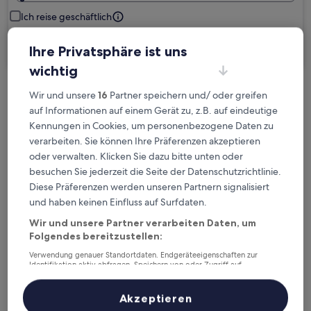
Ich reise geschäftlich
Suchen
Ihre Privatsphäre ist uns
wichtig
Wir und unsere
16
Partner speichern und/ oder greifen
Kostenlose Stornierung bei
auf Informationen auf einem Gerät zu, z.B. auf eindeutige
Planänderungen
Kennungen in Cookies, um personenbezogene Daten zu
verarbeiten. Sie können Ihre Präferenzen akzeptieren
Verdiene Prämien für jede
oder verwalten. Klicken Sie dazu bitte unten oder
wahrgenommene Übernachtung
besuchen Sie jederzeit die Seite der Datenschutzrichtlinie.
Diese Präferenzen werden unseren Partnern signalisiert
und haben keinen Einfluss auf Surfdaten.
Mehr sparen mit Preisen für Mitglieder
Wir und unsere Partner verarbeiten Daten, um
Folgendes bereitzustellen:
Verwendung genauer Standortdaten. Endgeräteeigenschaften zur
Überprüfe die Preise für diese Daten
Identifikation aktiv abfragen. Speichern von oder Zugriff auf
Informationen auf einem Endgerät. Personalisierte Werbung und
Inhalte, Messung von Werbeleistung und der Performance von Inhalten,
Heute
Morgen
Zielgruppenforschung sowie Entwicklung und Verbesserung von
Akzeptieren
Angeboten.
6. Aug. - 7. Aug.
7. Aug. - 8. Aug.