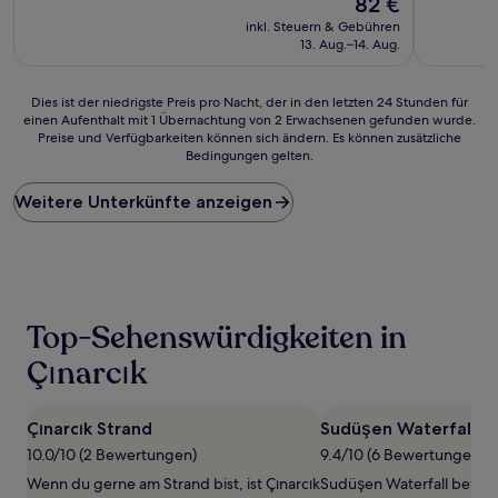
82 €
(102
(25
Preis
inkl. Steuern & Gebühren
Bewertungen)
Bewertun
beträgt
13. Aug.–14. Aug.
82 €
Dies
Dies ist der niedrigste Preis pro Nacht, der in den letzten 24 Stunden für
einen Aufenthalt mit 1 Übernachtung von 2 Erwachsenen gefunden wurde.
ist
Preise und Verfügbarkeiten können sich ändern. Es können zusätzliche
der
Bedingungen gelten.
niedrigste
Preis
Weitere Unterkünfte anzeigen
pro
Nacht,
der
in
den
letzten
24 Stunden
Top-Sehenswürdigkeiten in
für
einen
Çınarcık
Aufenthalt
mit
1 Übernachtung
Çınarcık Strand
Sudüşen Waterfall
von
10.0/10 (2 Bewertungen)
9.4/10 (6 Bewertungen)
2 Erwachsenen
gefunden
Wenn du gerne am Strand bist, ist Çınarcık
Sudüşen Waterfall befinde