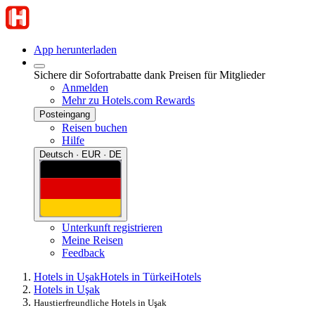
App herunterladen
Sichere dir Sofortrabatte dank Preisen für Mitglieder
Anmelden
Mehr zu Hotels.com Rewards
Posteingang
Reisen buchen
Hilfe
Deutsch · EUR · DE
Unterkunft registrieren
Meine Reisen
Feedback
Hotels in Uşak
Hotels in Türkei
Hotels
Hotels in Uşak
Haustierfreundliche Hotels in Uşak