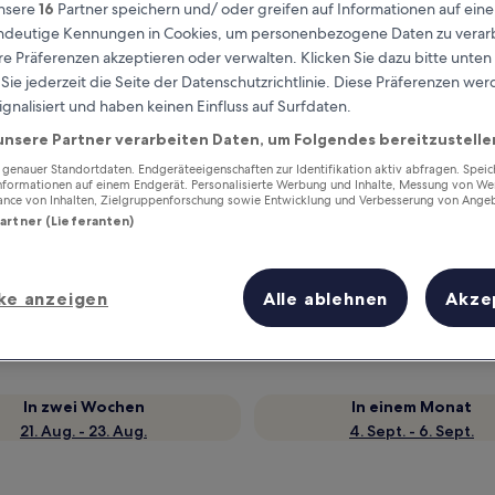
nsere
16
Partner speichern und/ oder greifen auf Informationen auf ein
eindeutige Kennungen in Cookies, um personenbezogene Daten zu verarb
e Präferenzen akzeptieren oder verwalten. Klicken Sie dazu bitte unten
ie jederzeit die Seite der Datenschutzrichtlinie. Diese Präferenzen we
ignalisiert und haben keinen Einfluss auf Surfdaten.
unsere Partner verarbeiten Daten, um Folgendes bereitzustelle
enauer Standortdaten. Endgeräteeigenschaften zur Identifikation aktiv abfragen. Spei
Informationen auf einem Endgerät. Personalisierte Werbung und Inhalte, Messung von We
ance von Inhalten, Zielgruppenforschung sowie Entwicklung und Verbesserung von Ange
Partner (Lieferanten)
Verdiene Prämien für jede
wahrgenommene Übernachtung
ke anzeigen
Alle ablehnen
Akze
In zwei Wochen
In einem Monat
21. Aug. - 23. Aug.
4. Sept. - 6. Sept.