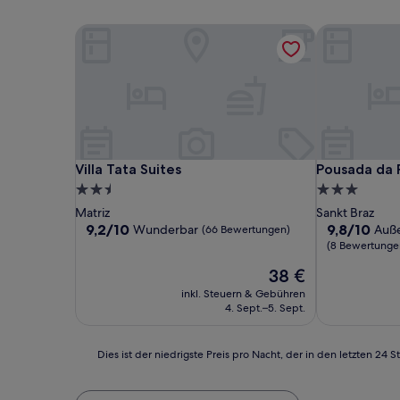
Villa Tata Suites
Pousada da 
Villa Tata Suites
Pousada da 
Villa Tata Suites
Pousada da 
2.5-
3.0-
Sterne-
Sterne-
Matriz
Sankt Braz
Unterkunft
Unterkunft
9.2
9.8
9,2/10
9,8/10
Wunderbar
Auß
(66 Bewertungen)
von
von
(8 Bewertunge
10,
10,
Der
38 €
Wunderbar,
Außergewöhn
Preis
(66
(8
inkl. Steuern & Gebühren
beträgt
Bewertungen)
Bewertunge
4. Sept.–5. Sept.
38 €
Dies
Dies ist der niedrigste Preis pro Nacht, der in den letzten 
ist
der