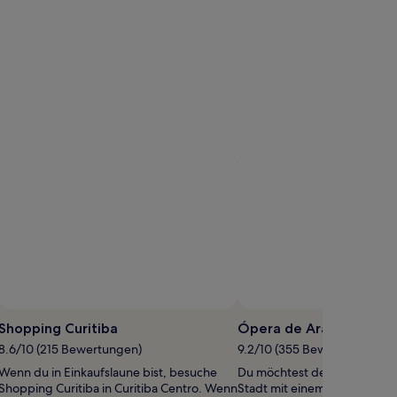
ffentliches
oto
Shopping Curitiba
Ópera de Arame
on
8.6/10 (215 Bewertungen)
9.2/10 (355 Bewertungen)
aria
Wenn du in Einkaufslaune bist, besuche
Du möchtest deinen Aufentha
ecilia
Shopping Curitiba in Curitiba Centro. Wenn
Stadt mit einem gemütlichen
resolin