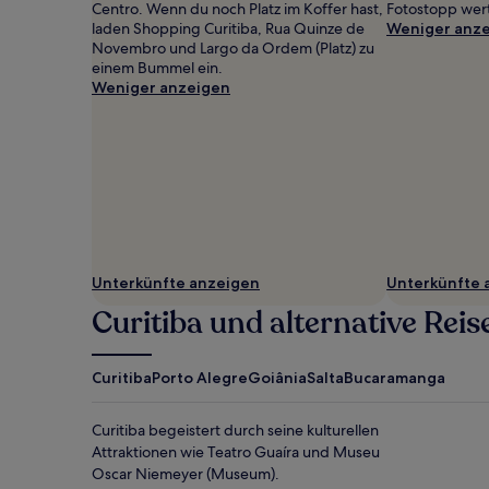
können
Centro. Wenn du noch Platz im Koffer hast,
Fotostopp wer
zusätzliche
laden Shopping Curitiba, Rua Quinze de
Weniger anz
Bedingungen
Novembro und Largo da Ordem (Platz) zu
gelten.
einem Bummel ein.
Weniger anzeigen
Unterkünfte anzeigen
Unterkünfte 
Curitiba und alternative Reis
Curitiba
Porto Alegre
Goiânia
Salta
Bucaramanga
Curitiba begeistert durch seine kulturellen
Attraktionen wie Teatro Guaíra und Museu
Oscar Niemeyer (Museum).