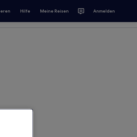
ieren
Hilfe
Meine Reisen
Anmelden