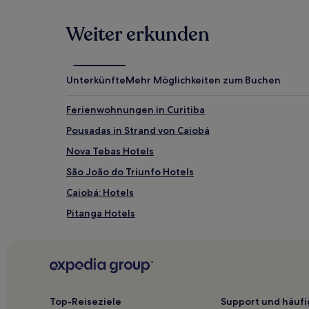
Weiter erkunden
Unterkünfte
Mehr Möglichkeiten zum Buchen
Ferienwohnungen in Curitiba
Pousadas in Strand von Caiobá
Nova Tebas Hotels
São João do Triunfo Hotels
Caiobá: Hotels
Pitanga Hotels
Pinhão Hotels
Santa Maria do Oeste Hotels
Boa Vista Hotels
Pôrto de Cima Hotels
Top-Reiseziele
Support und häufi