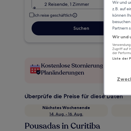
Wir und u
2 Reisende, 1 Zimmer
z.B. auf 
können Ihr
Ich reise geschäftlich
besuchen S
Partnern s
Suchen
Wir und 
Verwendung g
Zugriff auf 
der Perform
Liste der 
Kostenlose Stornierung bei
Planänderungen
Zwec
Überprüfe die Preise für diese Daten
Nächstes Wochenende
14. Aug. - 16. Aug.
Pousadas in Curitiba