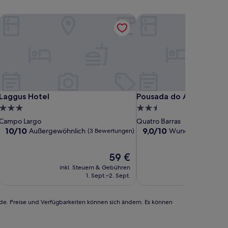
Laggus Hotel
Pousada do Anhangava
Laggus Hotel
Pousada do Anhangava
Laggus Hotel
Pousada do Anhangava
3.0-
2.5-
Sterne-
Sterne-
Campo Largo
Quatro Barras
Unterkunft
Unterkunft
10.0
9.0
10/10
9,0/10
Außergewöhnlich
Wunderbar
(3 Bewertungen)
(66 Be
von
von
10,
10,
Der
59 €
Außergewöhnlich,
Wunderbar,
Preis
(3
(66
inkl. Steuern & Gebühren
inkl. Steu
beträgt
Bewertungen)
Bewertungen)
1. Sept.–2. Sept.
14
59 €
rde. Preise und Verfügbarkeiten können sich ändern. Es können