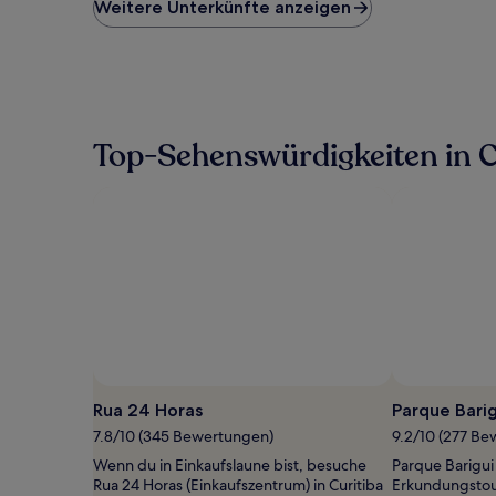
niedrigste
Weitere Unterkünfte anzeigen
Preis
pro
Nacht,
der
in
den
letzten
Top-Sehenswürdigkeiten in C
24 Stunden
für
einen
Aufenthalt
mit
1 Übernachtung
von
2 Erwachsenen
gefunden
wurde.
Preise
und
Foto von Jock Watson
Öffentliches
Verfügbarkeiten
Foto
Rua 24 Horas
Parque Barig
können
von
7.8/10 (345 Bewertungen)
9.2/10 (277 B
sich
Jock
ändern.
Wenn du in Einkaufslaune bist, besuche
Parque Barigui 
Watson
Es
Rua 24 Horas (Einkaufszentrum) in Curitiba
Erkundungstour