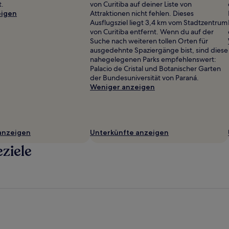
t.
von Curitiba auf deiner Liste von
A
eigen
Attraktionen nicht fehlen. Dieses
Ausflugsziel liegt 3,4 km vom Stadtzentrum
von Curitiba entfernt. Wenn du auf der
Suche nach weiteren tollen Orten für
ausgedehnte Spaziergänge bist, sind diese
nahegelegenen Parks empfehlenswert:
Palacio de Cristal und Botanischer Garten
der Bundesuniversität von Paraná.
Weniger anzeigen
anzeigen
Unterkünfte anzeigen
eziele