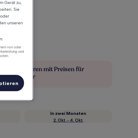
em Gerät zu,
eiten. Sie
 oder
rden unseren
n:
chern von oder
rbeleistung und
boten.
Mehr sparen mit Preisen für
Mitglieder
ptieren
In zwei Monaten
2. Okt. - 4. Okt.