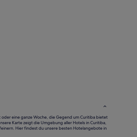
Foto von Curitiba Convention & Visitors Bureau.
Öffentliches
Foto
von
Curitiba
Convention
est oder eine ganze Woche, die Gegend um Curitiba bietet
&
sere Karte zeigt die Umgebung aller Hotels in Curitiba,
Visitors
feinern. Hier findest du unsere besten Hotelangebote in
Bureau.