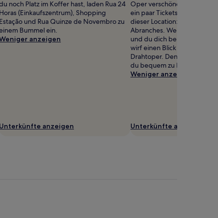
du noch Platz im Koffer hast, laden Rua 24
Oper verschönern? Dann bes
raujo
Horas (Einkaufszentrum), Shopping
ein paar Tickets für eine Auf
Estação und Rua Quinze de Novembro zu
dieser Location: Ópera de A
einem Bummel ein.
Abranches. Wenn dir die Sho
Weniger anzeigen
und du dich bereits auf eine 
wirf einen Blick in das Prog
Drahtoper. Den Veranstaltung
du bequem zu Fuß.
Weniger anzeigen
Unterkünfte anzeigen
Unterkünfte anzeigen