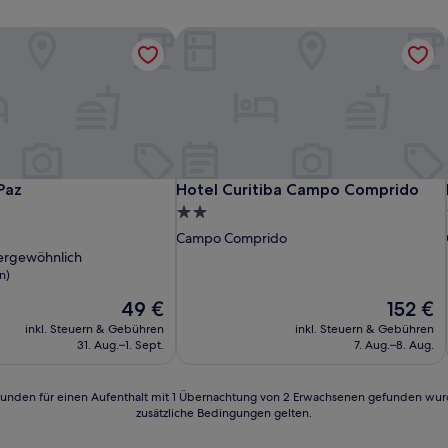
Paz
Hotel Curitiba Campo Comprido
Paz
Hotel Curitiba Campo Comprido
Paz
Hotel Curitiba Campo Comprido
2.0-
Sterne-
Campo Comprido
Unterkunft
ergewöhnlich
n)
Der
Der
49 €
152 €
lich,
Preis
Preis
inkl. Steuern & Gebühren
inkl. Steuern & Gebühren
beträgt
beträgt
n)
31. Aug.–1. Sept.
7. Aug.–8. Aug.
49 €
152 €
24 Stunden für einen Aufenthalt mit 1 Übernachtung von 2 Erwachsenen gefunden wu
zusätzliche Bedingungen gelten.