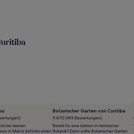
uritiba
Foto von Maria Cecilia Bresolin Araujo
Ö
F
ui
Botanischer Garten von Curitiba
v
ewertungen)
9.4/10 (493 Bewertungen)
M
ist bei deinen
Bereit für eine Lektion in heimischer
C
en in Matriz definitiv einen
Botanik? Dann sollte Botanischer Garten
B