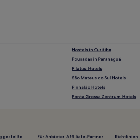
Hostels in Curitiba
Pousadas in Paranaguá
Pilatus: Hotels
São Mateus do Sul Hotels
Pinhalão Hotels
Ponta Grossa Zentrum: Hotels
Boa Ventura de São Roque Hote
Cantagalo Hotels
Paraná: Hotels
Arapuã Hotels
g gestellte
Für Anbieter, Affliliate-Partner
Richtlinien