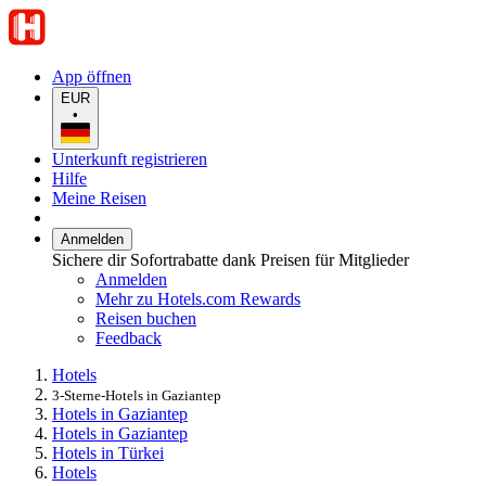
App öffnen
EUR
•
Unterkunft registrieren
Hilfe
Meine Reisen
Anmelden
Sichere dir Sofortrabatte dank Preisen für Mitglieder
Anmelden
Mehr zu Hotels.com Rewards
Reisen buchen
Feedback
Hotels
3-Sterne-Hotels in Gaziantep
Hotels in Gaziantep
Hotels in Gaziantep
Hotels in Türkei
Hotels