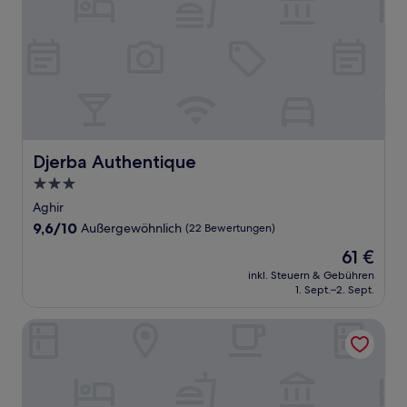
Djerba Authentique
Djerba Authentique
3.0-
Sterne-
Aghir
Unterkunft
9.6
9,6/10
Außergewöhnlich
(22 Bewertungen)
von
Der
61 €
10,
Preis
Außergewöhnlich,
inkl. Steuern & Gebühren
beträgt
1. Sept.–2. Sept.
(22
61 €
Bewertungen)
Le Patio de Mezraya