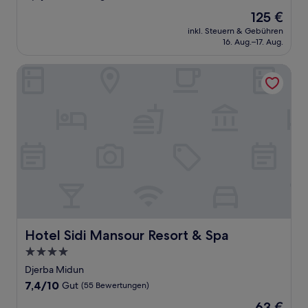
von
Der
125 €
10,
Preis
Hervorragend,
inkl. Steuern & Gebühren
beträgt
16. Aug.–17. Aug.
(99
125 €
Bewertungen)
Hotel Sidi Mansour Resort & Spa
Hotel Sidi Mansour Resort & Spa
Hotel Sidi Mansour Resort & Spa
4.0-
Sterne-
Djerba Midun
Unterkunft
7.4
7,4/10
Gut
(55 Bewertungen)
von
Der
63 €