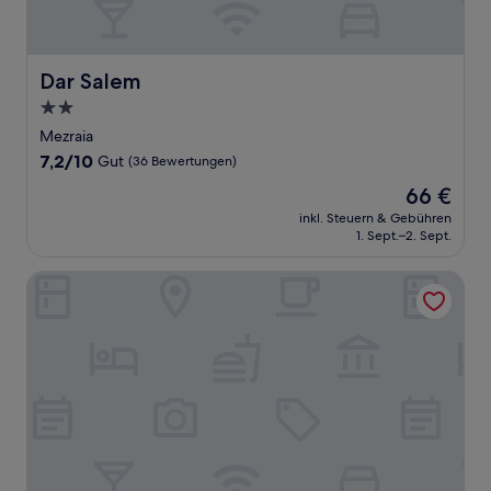
Dar Salem
Dar Salem
2.0-
Sterne-
Mezraia
Unterkunft
7.2
7,2/10
Gut
(36 Bewertungen)
von
Der
66 €
10,
Preis
Gut,
inkl. Steuern & Gebühren
beträgt
1. Sept.–2. Sept.
(36
66 €
Bewertungen)
Hyatt Stones