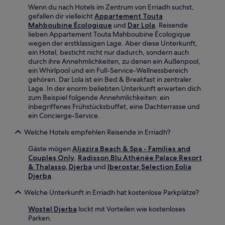
Wenn du nach Hotels im Zentrum von Erriadh suchst,
gefallen dir vielleicht
Appartement Touta
Mahboubine Écologique
und
Dar Lola
. Reisende
lieben Appartement Touta Mahboubine Écologique
wegen der erstklassigen Lage. Aber diese Unterkunft,
ein Hotel, besticht nicht nur dadurch, sondern auch
durch ihre Annehmlichkeiten, zu denen ein Außenpool,
ein Whirlpool und ein Full-Service-Wellnessbereich
gehören. Dar Lola ist ein Bed & Breakfast in zentraler
Lage. In der enorm beliebten Unterkunft erwarten dich
zum Beispiel folgende Annehmlichkeiten: ein
inbegriffenes Frühstücksbuffet, eine Dachterrasse und
ein Concierge-Service.
Welche Hotels empfehlen Reisende in Erriadh?
Gäste mögen
Aljazira Beach & Spa - Families and
Couples Only
,
Radisson Blu Athénée Palace Resort
& Thalasso, Djerba
und
Iberostar Selection Eolia
Djerba
.
Welche Unterkunft in Erriadh hat kostenlose Parkplätze?
Wostel Djerba
lockt mit Vorteilen wie kostenloses
Parken.