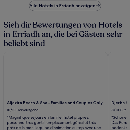
Alle Hotels in Erriadh anzeigen
Sieh dir Bewertungen von Hotels
in Erriadh an, die bei Gästen sehr
beliebt sind
Aljazira Beach & Spa - Families and Couples Only
Djerba Ho
Aljazira Beach & Spa - Families and Couples Only
Djerba H
10/10
Hervorragend
8/10
Gut
"Magnifique séjours en famille, hotel propres,
"Schöne H
personnel tres gentil, emplacement génial et très
Das Person
près de la mer, l’equipe d'animation au top avec une
bedenken, 