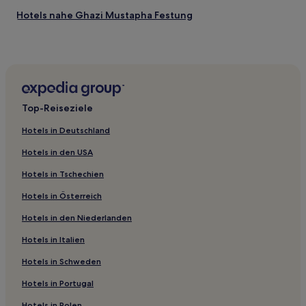
Hotels nahe Ghazi Mustapha Festung
Hotels nahe Libyscher Markt
Terhalla Hotels
Djerba – Midoun: Hotels
Fahmine Hotels
Top-Reiseziele
Hotels nahe Al-Ghriba-Synagoge
Hotels in Deutschland
Houmt Souk: Hotels
Hotels in den USA
Hotels nahe Djerba Golf Club
Hotels in Tschechien
Zarzis Hotels
Hotels in Österreich
Hotels nahe Djerbahood
Hotels in den Niederlanden
Mezraia Hotels
Hotels mit Pool in Djerba Ajim
Hotels in Italien
Luxus in Aghir
Hotels in Schweden
Hotels mit Fitnessbereich in Aghir
Hotels in Portugal
Familien in Djerba Midun
Hotels in Polen