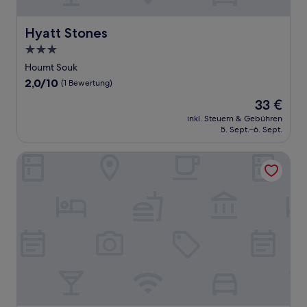
Hyatt Stones
Hyatt Stones
3.0-
Sterne-
Houmt Souk
Unterkunft
2.0
2,0/10
(1 Bewertung)
von
Der
33 €
10,
Preis
(1
inkl. Steuern & Gebühren
beträgt
5. Sept.–6. Sept.
Bewertung)
33 €
Olympic Djerba hôtel