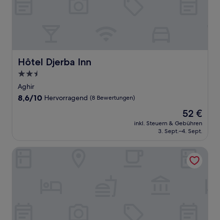
Hôtel Djerba Inn
Hôtel Djerba Inn
2.5-
Sterne-
Aghir
Unterkunft
8.6
8,6/10
Hervorragend
(8 Bewertungen)
von
Der
52 €
10,
Preis
Hervorragend,
inkl. Steuern & Gebühren
beträgt
3. Sept.–4. Sept.
(8
52 €
Bewertungen)
Résidence Chahd