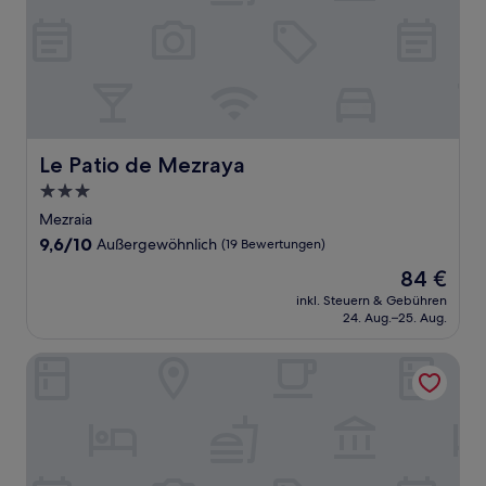
Le Patio de Mezraya
Le Patio de Mezraya
3.0-
Sterne-
Mezraia
Unterkunft
9.6
9,6/10
Außergewöhnlich
(19 Bewertungen)
von
Der
84 €
10,
Preis
Außergewöhnlich,
inkl. Steuern & Gebühren
beträgt
24. Aug.–25. Aug.
(19
84 €
Bewertungen)
Hôtel Djerba Inn