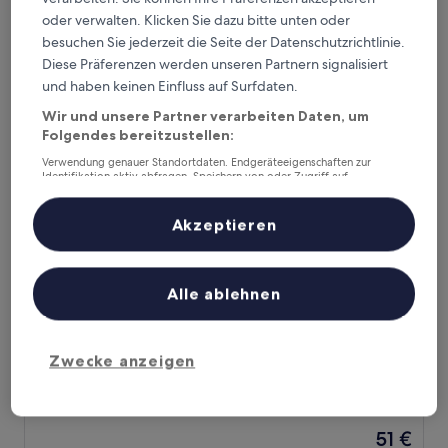
von
Der
72 €
10,
oder verwalten. Klicken Sie dazu bitte unten oder
Preis
Gut,
inkl. Steuern & Gebühren
besuchen Sie jederzeit die Seite der Datenschutzrichtlinie.
beträgt
14. Aug.–15. Aug.
(13
Diese Präferenzen werden unseren Partnern signalisiert
72 €
Bewertungen)
und haben keinen Einfluss auf Surfdaten.
Le Grand Hotel Djerba
Wir und unsere Partner verarbeiten Daten, um
Folgendes bereitzustellen:
Verwendung genauer Standortdaten. Endgeräteeigenschaften zur
Identifikation aktiv abfragen. Speichern von oder Zugriff auf
Informationen auf einem Endgerät. Personalisierte Werbung und
Inhalte, Messung von Werbeleistung und der Performance von Inhalten,
Zielgruppenforschung sowie Entwicklung und Verbesserung von
Akzeptieren
Angeboten.
Liste der Partner (Lieferanten)
Alle ablehnen
Le Grand Hotel Djerba
Le Grand Hotel Djerba
3.0-
Zwecke anzeigen
Sterne-
Houmt Souk
Unterkunft
8.2
8,2/10
Sehr gut
(33 Bewertungen)
von
Der
51 €
10,