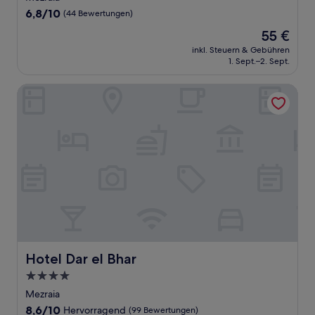
Unterkunft
6.8
6,8/10
(44 Bewertungen)
von
Der
55 €
10,
Preis
(44
inkl. Steuern & Gebühren
beträgt
1. Sept.–2. Sept.
Bewertungen)
55 €
Hotel Dar el Bhar
Hotel Dar el Bhar
Hotel Dar el Bhar
4.0-
Sterne-
Mezraia
Unterkunft
8.6
8,6/10
Hervorragend
(99 Bewertungen)