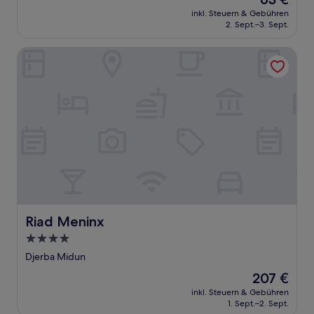
10,
Preis
Gut,
inkl. Steuern & Gebühren
beträgt
2. Sept.–3. Sept.
(55
63 €
Bewertungen)
Riad Meninx
Riad Meninx
Riad Meninx
4.0-
Sterne-
Djerba Midun
Unterkunft
Der
207 €
Preis
inkl. Steuern & Gebühren
beträgt
1. Sept.–2. Sept.
207 €