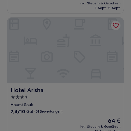
Preis
Sehr
inkl. Steuern & Gebühren
beträgt
1. Sept.–2. Sept.
gut,
51 €
(33
Bewertungen)
Hotel Arisha
Hotel Arisha
Hotel Arisha
3.5-
Sterne-
Houmt Souk
Unterkunft
7.4
7,4/10
Gut
(51 Bewertungen)
von
Der
64 €
10,
Preis
Gut,
inkl. Steuern & Gebühren
beträgt