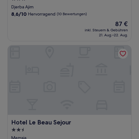
Sterne-
Djerba Ajim
Unterkunft
8.6
8,6/10
Hervorragend
(10 Bewertungen)
von
Der
87 €
10,
Preis
Hervorragend,
inkl. Steuern & Gebühren
beträgt
21. Aug.–22. Aug.
(10
87 €
Bewertungen)
Hotel Le Beau Sejour
Hotel Le Beau Sejour
Hotel Le Beau Sejour
2.5-
Sterne-
Mezraia