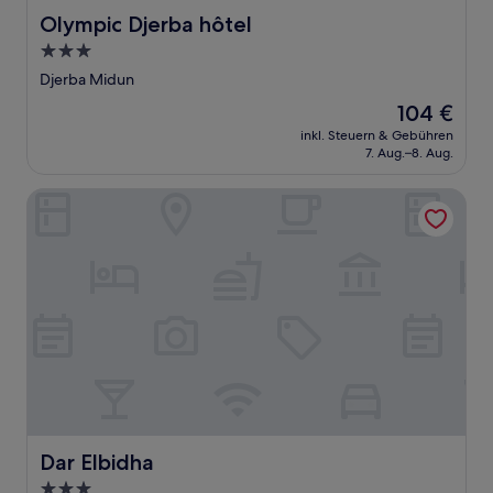
Olympic Djerba hôtel
Olympic Djerba hôtel
3.0-
Sterne-
Djerba Midun
Unterkunft
Der
104 €
Preis
inkl. Steuern & Gebühren
beträgt
7. Aug.–8. Aug.
104 €
Dar Elbidha
Dar Elbidha
Dar Elbidha
3.0-