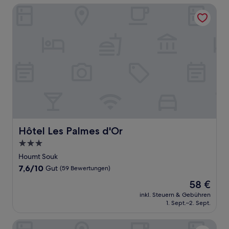
Hôtel Les Palmes d'Or
Hôtel Les Palmes d'Or
Hôtel Les Palmes d'Or
3.0-
Sterne-
Houmt Souk
Unterkunft
7.6
7,6/10
Gut
(59 Bewertungen)
von
Der
58 €
10,
Preis
Gut,
inkl. Steuern & Gebühren
beträgt
1. Sept.–2. Sept.
(59
58 €
Bewertungen)
Djerba erriadh