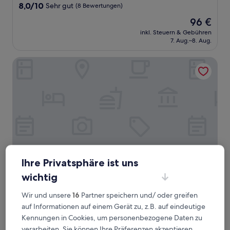
Unterkunft
8.0
8,0/10
Sehr gut
(8 Bewertungen)
von
Der
96 €
10,
Preis
Sehr
inkl. Steuern & Gebühren
beträgt
7. Aug.–8. Aug.
gut,
96 €
(8
Bewertungen)
Hôtel Al Baraka
Ihre Privatsphäre ist uns
wichtig
Hôtel Al Baraka
Hôtel Al Baraka
Wir und unsere
16
Partner speichern und/ oder greifen
3.0-
auf Informationen auf einem Gerät zu, z.B. auf eindeutige
Sterne-
Fatou
Kennungen in Cookies, um personenbezogene Daten zu
Unterkunft
7.0
7,0/10
Gut
(13 Bewertungen)
verarbeiten. Sie können Ihre Präferenzen akzeptieren