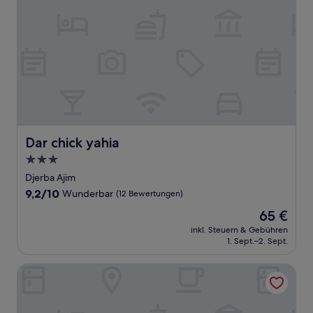
Dar chick yahia
Dar chick yahia
3.0-
Sterne-
Djerba Ajim
Unterkunft
9.2
9,2/10
Wunderbar
(12 Bewertungen)
von
Der
65 €
10,
Preis
Wunderbar,
inkl. Steuern & Gebühren
beträgt
1. Sept.–2. Sept.
(12
65 €
Bewertungen)
Djerba Authentique