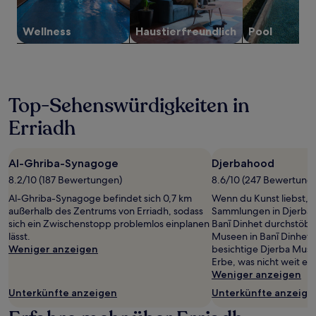
Verfügbarkeiten
können
sich
Wellness
Haustier­freundlich
Pool
ändern.
Es
können
zusätzliche
Bedingungen
Top-Sehenswürdigkeiten in
gelten.
Erriadh
Al-Ghriba-Synagoge
Djerbahood
8.2/10 (187 Bewertungen)
8.6/10 (247 Bewertung
Al-Ghriba-Synagoge befindet sich 0,7 km
Wenn du Kunst liebst, k
außerhalb des Zentrums von Erriadh, sodass
Sammlungen in Djerbah
sich ein Zwischenstopp problemlos einplanen
Banī Dinhet durchstöb
lässt.
Museen in Banī Dinhet n
Weniger anzeigen
besichtige Djerba Museu
Erbe, was nicht weit entf
Weniger anzeigen
Unterkünfte anzeigen
Unterkünfte anzeige