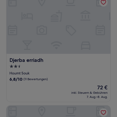
Djerba erriadh
Djerba erriadh
2.5-
Sterne-
Houmt Souk
Unterkunft
6.8
6,8/10
(11 Bewertungen)
von
Der
72 €
10,
Preis
(11
inkl. Steuern & Gebühren
beträgt
7. Aug.–8. Aug.
Bewertungen)
72 €
Dar chick yahia