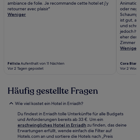
ambiance de folie. Je recommande cette hotel et j’y
Animation
retourner avec plaisir"
oder nega
Weniger
Schaumpar
ist gut, a
und schnel
jedoch ha
eher dem K
Zimmer wa
Weniger
Félicia
Aufenthalt von 11 Nächten
Cora Bianc
Vor 2 Tagen gepostet
Vor 2 Woch
Häufig gestellte Fragen
Wie viel kostet ein Hotel in Erriadh?
Du findest in Erriadh tolle Unterkünfte für alle Budgets
und Anforderungen bereits ab 33 €. Um ein
erschwingliches Hotel in Erriadh
zu finden, das deine
Erwartungen erfüllt, wende einfach die Filter auf
Hotels.com an und sortiere die Hotels nach „Preis