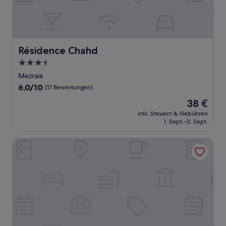
Résidence Chahd
Résidence Chahd
3.5-
Sterne-
Mezraia
Unterkunft
6.0
6,0/10
(17 Bewertungen)
von
Der
38 €
10,
Preis
(17
inkl. Steuern & Gebühren
beträgt
1. Sept.–2. Sept.
Bewertungen)
38 €
Dar Salem