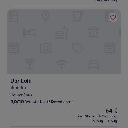
17. Aug.–18. Aug.
(51
64 €
Bewertungen)
Dar Lola
Dar Lola
Dar Lola
3.5-
Sterne-
Houmt Souk
Unterkunft
9.0
9,0/10
Wunderbar
(9 Bewertungen)
von
Der
64 €
10,
Preis
Wunderbar,
inkl. Steuern & Gebühren
beträgt
9. Aug.–10. Aug.
(9
64 €
Bewertungen)