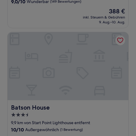
9.0
9,0/10
Wunderbar
(149 Bewertungen)
von
Der
388 €
10,
Preis
Wunderbar,
inkl. Steuern & Gebühren
beträgt
9. Aug.–10. Aug.
(149
388 €
Bewertungen)
Batson House
Batson House
Batson House
3.5-
Sterne-
9,9 km von Start Point Lighthouse entfernt
Unterkunft
10.0
10/10
Außergewöhnlich
(1 Bewertung)
von