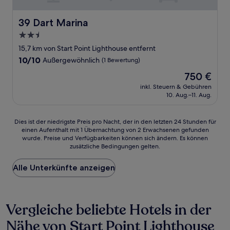
39 Dart Marina
39 Dart Marina
2.5-
Sterne-
15,7 km von Start Point Lighthouse entfernt
Unterkunft
10.0
10/10
Außergewöhnlich
(1 Bewertung)
von
Der
750 €
10,
Preis
Außergewöhnlich,
inkl. Steuern & Gebühren
beträgt
10. Aug.–11. Aug.
(1
750 €
Bewertung)
Dies
Dies ist der niedrigste Preis pro Nacht, der in den letzten 24 Stunden für
einen Aufenthalt mit 1 Übernachtung von 2 Erwachsenen gefunden
ist
wurde. Preise und Verfügbarkeiten können sich ändern. Es können
der
zusätzliche Bedingungen gelten.
niedrigste
Preis
Alle Unterkünfte anzeigen
pro
Nacht,
der
in
Vergleiche beliebte Hotels in der
den
letzten
Nähe von Start Point Lighthouse
24 Stunden