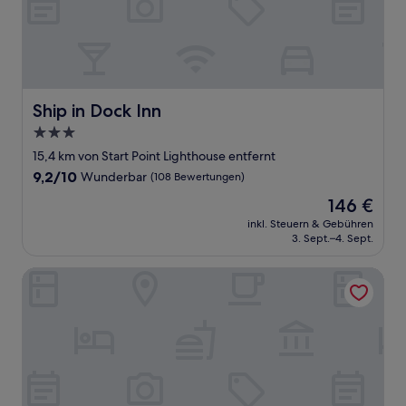
Ship in Dock Inn
Ship in Dock Inn
3.0-
Sterne-
15,4 km von Start Point Lighthouse entfernt
Unterkunft
9.2
9,2/10
Wunderbar
(108 Bewertungen)
von
Der
146 €
10,
Preis
Wunderbar,
inkl. Steuern & Gebühren
beträgt
3. Sept.–4. Sept.
(108
146 €
Bewertungen)
Huffin