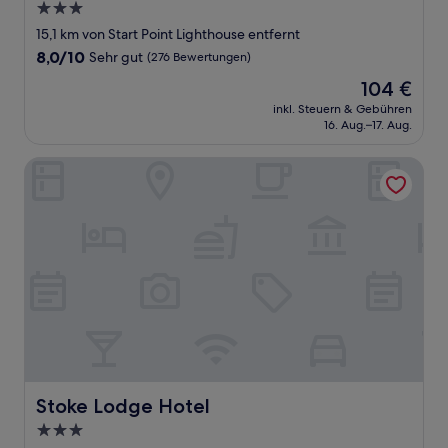
3.0-
Sterne-
15,1 km von Start Point Lighthouse entfernt
Unterkunft
8.0
8,0/10
Sehr gut
(276 Bewertungen)
von
Der
104 €
10,
Preis
Sehr
inkl. Steuern & Gebühren
beträgt
16. Aug.–17. Aug.
gut,
104 €
(276
Bewertungen)
Stoke Lodge Hotel
Stoke Lodge Hotel
Stoke Lodge Hotel
3.0-