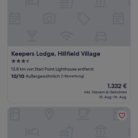
Keepers Lodge, Hillfield Village
Keepers Lodge, Hillfield Village
3.5-
Sterne-
13,8 km von Start Point Lighthouse entfernt
Unterkunft
10.0
10/10
Außergewöhnlich
(1 Bewertung)
von
Der
1.332 €
10,
Preis
Außergewöhnlich,
inkl. Steuern & Gebühren
beträgt
15. Aug.–16. Aug.
(1
1.332 €
Bewertung)
The Maltsters Arms