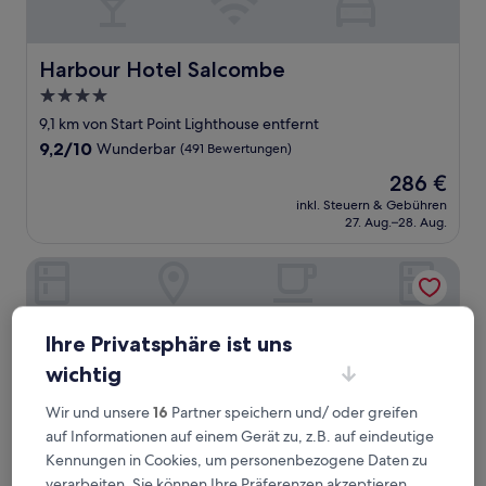
Harbour Hotel Salcombe
Harbour Hotel Salcombe
4.0-
Sterne-
9,1 km von Start Point Lighthouse entfernt
Unterkunft
9.2
9,2/10
Wunderbar
(491 Bewertungen)
von
Der
286 €
10,
Preis
Wunderbar,
inkl. Steuern & Gebühren
beträgt
27. Aug.–28. Aug.
(491
286 €
Bewertungen)
South Sands Hotel
Ihre Privatsphäre ist uns
wichtig
Wir und unsere
16
Partner speichern und/ oder greifen
auf Informationen auf einem Gerät zu, z.B. auf eindeutige
Kennungen in Cookies, um personenbezogene Daten zu
verarbeiten. Sie können Ihre Präferenzen akzeptieren