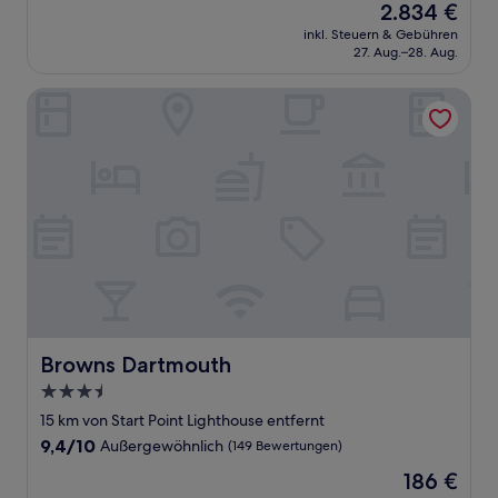
Der
2.834 €
10,
Preis
Außergewöhnlich,
inkl. Steuern & Gebühren
beträgt
27. Aug.–28. Aug.
(1
2.834 €
Bewertung)
Browns Dartmouth
Browns Dartmouth
Browns Dartmouth
3.5-
Sterne-
15 km von Start Point Lighthouse entfernt
Unterkunft
9.4
9,4/10
Außergewöhnlich
(149 Bewertungen)
von
Der
186 €
10,
Preis