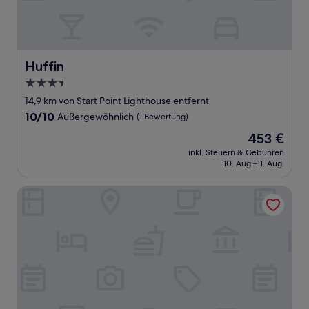
Huffin
Huffin
3.5-
Sterne-
14,9 km von Start Point Lighthouse entfernt
Unterkunft
10.0
10/10
Außergewöhnlich
(1 Bewertung)
von
Der
453 €
10,
Preis
Außergewöhnlich,
inkl. Steuern & Gebühren
beträgt
10. Aug.–11. Aug.
(1
453 €
Bewertung)
Hazel Cottage