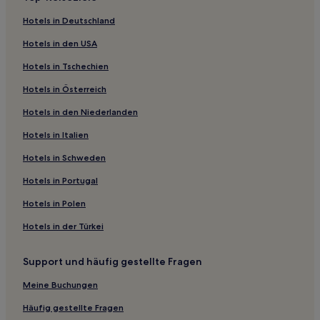
Noss Mayo Hotels
Hotels in Deutschland
Hotels nahe Bahnhof Newton Abbot
Hotels in den USA
Hotels nahe Strand von Shaldon
Hotels in Tschechien
Hotels nahe Fisherman's Cove
Hotels in Österreich
Hotels nahe Merchant's House
Hotels in den Niederlanden
Hotels nahe Inner Hope
Hotels nahe Plymouth Dome
Hotels in Italien
Torbay: Hotels
Hotels in Schweden
Hotels nahe River Dart Country Park
Hotels in Portugal
Harberton Hotels
Hotels in Polen
Kingsbridge Hotels
Hotels in der Türkei
Kingston Hotels
Support und häufig gestellte Fragen
Hotels nahe Bigbury-on-Sea Beach
Hotels nahe Hope Cove Beach
Meine Buchungen
Hotels nahe Oddicombe Beach
Häufig gestellte Fragen