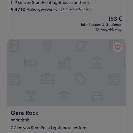
Sterne-
11,9 km von Start Point Lighthouse entfernt
Unterkunft
9.4
9,4/10
Außergewöhnlich
(106 Bewertungen)
von
Der
153 €
10,
Preis
Außergewöhnlich,
inkl. Steuern & Gebühren
beträgt
13. Aug.–14. Aug.
(106
153 €
Bewertungen)
Gara Rock
Gara Rock
Gara Rock
4.0-
Sterne-
7,7 km von Start Point Lighthouse entfernt
Unterkunft