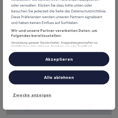
oder verwalten. Klicken Sie dazu bitte unten oder
South Sands Hotel
South Sands Hotel
besuchen Sie jederzeit die Seite der Datenschutzrichtlinie.
3.0-
Diese Präferenzen werden unseren Partnern signalisiert
Sterne-
und haben keinen Einfluss auf Surfdaten.
10 km von Start Point Lighthouse entfernt
Unterkunft
9.4
9,4/10
Außergewöhnlich
(187 Bewertungen)
Wir und unsere Partner verarbeiten Daten, um
von
Folgendes bereitzustellen:
Der
287 €
10,
Preis
Außergewöhnlich,
inkl. Steuern & Gebühren
Verwendung genauer Standortdaten. Endgeräteeigenschaften zur
beträgt
Identifikation aktiv abfragen. Speichern von oder Zugriff auf
1. Sept.–2. Sept.
(187
Informationen auf einem Endgerät. Personalisierte Werbung und
287 €
Bewertungen)
Inhalte, Messung von Werbeleistung und der Performance von Inhalten,
Bayards Cove Inn
Zielgruppenforschung sowie Entwicklung und Verbesserung von
Akzeptieren
Angeboten.
Liste der Partner (Lieferanten)
Alle ablehnen
Zwecke anzeigen