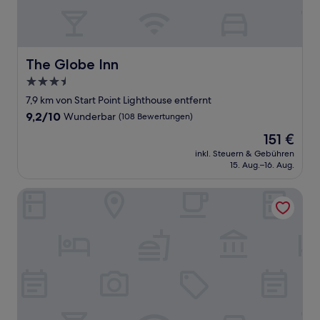
The Globe Inn
The Globe Inn
3.5-
Sterne-
7,9 km von Start Point Lighthouse entfernt
Unterkunft
9.2
9,2/10
Wunderbar
(108 Bewertungen)
von
Der
151 €
10,
Preis
Wunderbar,
inkl. Steuern & Gebühren
beträgt
15. Aug.–16. Aug.
(108
151 €
Bewertungen)
Harbour Hotel Salcombe