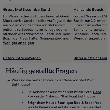
Great Mattiscombe Sand
Hallsands Beach
Für Wasserratten und Strandnixen ist Great
Lust auf Sonne und Mee
Mattiscombe Sand ein tolles Ausflugsziel, das
Beach, nur 3,2 km vom
nur 5,2 km vom Zentrum von Stokenham
Stokenham entfernt. B
entfernt ist. Beobachte an nahegelegenen
Sonnenuntergang um Uf
Stränden wie Lannacombe Beach und Harris'
Beesands Beach und L
Beach den traumhaften Sonnenuntergang.
Weniger anzeigen
Weniger anzeigen
Unterkünfte anzeigen
Unterkünfte anzeige
Häufig gestellte Fragen
Was sind die besten Hotels in der Nähe von Start Point
Lighthouse?
Bei Reisenden äußerst beliebt ist ein Hotel
Gara
Rock
in der Nähe von Start Point Lighthouse.
Brightham House Boutique Bed & Breakfast
konnte Reisende ebenfalls überzeugen. ein Bed