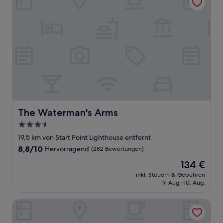
The Waterman's Arms
The Waterman's Arms
3.5-
Sterne-
19,5 km von Start Point Lighthouse entfernt
Unterkunft
8.8
8,8/10
Hervorragend
(282 Bewertungen)
von
Der
134 €
10,
Preis
Hervorragend,
inkl. Steuern & Gebühren
beträgt
9. Aug.–10. Aug.
(282
134 €
Bewertungen)
Hope & Anchor