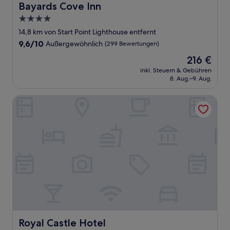
Bayards Cove Inn
Bayards Cove Inn
4.0-
Sterne-
14,8 km von Start Point Lighthouse entfernt
Unterkunft
9.6
9,6/10
Außergewöhnlich
(299 Bewertungen)
von
Der
216 €
10,
Preis
Außergewöhnlich,
inkl. Steuern & Gebühren
beträgt
8. Aug.–9. Aug.
(299
216 €
Bewertungen)
Royal Castle Hotel
Royal Castle Hotel
Royal Castle Hotel