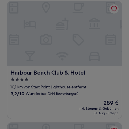
Harbour Beach Club & Hotel
Harbour Beach Club & Hotel
Harbour Beach Club & Hotel
4.0-
Sterne-
10,1 km von Start Point Lighthouse entfernt
Unterkunft
9.2
9,2/10
Wunderbar
(344 Bewertungen)
von
Der
289 €
10,
Preis
Wunderbar,
inkl. Steuern & Gebühren
beträgt
31. Aug.–1. Sept.
(344
289 €
Bewertungen)
The Waterman's Arms