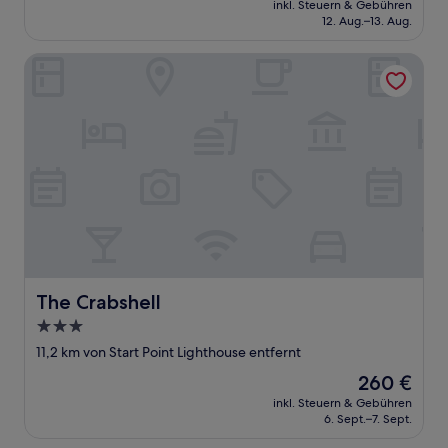
Außergewöhnlich,
inkl. Steuern & Gebühren
beträgt
12. Aug.–13. Aug.
(149
186 €
Bewertungen)
The Crabshell
The Crabshell
The Crabshell
3.0-
Sterne-
11,2 km von Start Point Lighthouse entfernt
Unterkunft
Der
260 €
Preis
inkl. Steuern & Gebühren
beträgt
6. Sept.–7. Sept.
260 €