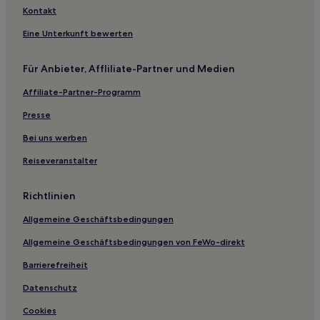
Dartmouth Hotels
Kontakt
Hotels nahe Yarmer Beach
Eine Unterkunft bewerten
Hotels nahe Meadfoot Beach
Für Anbieter, Affliliate-Partner und Medien
Plympton Hotels
Affiliate-Partner-Programm
Hotels nahe S W Coast Path
Beesands Hotels
Presse
Hotels nahe Historisches Salcombe
Bei uns werben
Loddiswell Hotels
Reiseveranstalter
Wrangaton Hotels
Richtlinien
Hotels nahe Challaborough Beach
Allgemeine Geschäftsbedingungen
B&B in Dartmouth
Allgemeine Geschäftsbedingungen von FeWo-direkt
Ferienwohnungen in Torquay
B&B in Wembury Beach
Barrierefreiheit
Ferienwohnungen in University of Exeter
Datenschutz
Ferienwohnungen in Exeter
Cookies