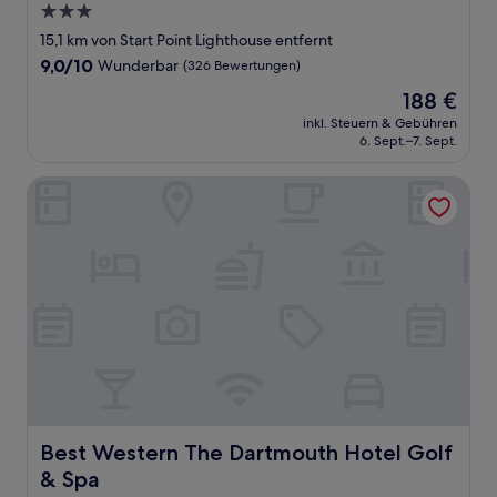
3.0-
Sterne-
15,1 km von Start Point Lighthouse entfernt
Unterkunft
9.0
9,0/10
Wunderbar
(326 Bewertungen)
von
Der
188 €
10,
Preis
Wunderbar,
inkl. Steuern & Gebühren
beträgt
6. Sept.–7. Sept.
(326
188 €
Bewertungen)
Best Western The Dartmouth Hotel Golf & Spa
Best Western The Dartmouth Hotel Golf & Spa
Best Western The Dartmouth Hotel Golf
& Spa