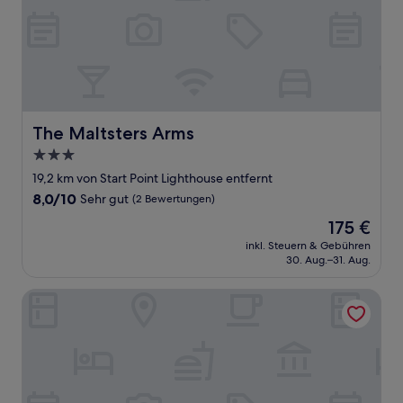
The Maltsters Arms
The Maltsters Arms
3.0-
Sterne-
19,2 km von Start Point Lighthouse entfernt
Unterkunft
8.0
8,0/10
Sehr gut
(2 Bewertungen)
von
Der
175 €
10,
Preis
Sehr
inkl. Steuern & Gebühren
beträgt
30. Aug.–31. Aug.
gut,
175 €
(2
Bewertungen)
Ship in Dock Inn