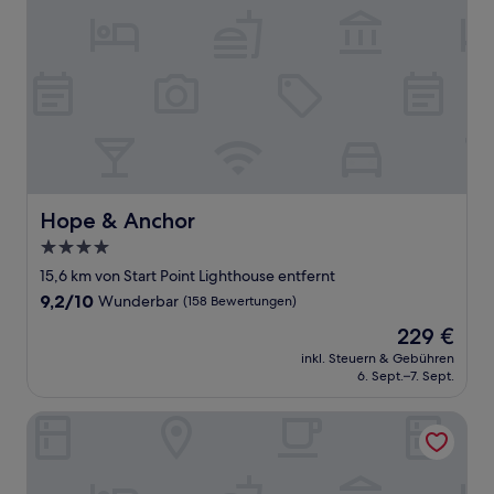
Hope & Anchor
Hope & Anchor
4.0-
Sterne-
15,6 km von Start Point Lighthouse entfernt
Unterkunft
9.2
9,2/10
Wunderbar
(158 Bewertungen)
von
Der
229 €
10,
Preis
Wunderbar,
inkl. Steuern & Gebühren
beträgt
6. Sept.–7. Sept.
(158
229 €
Bewertungen)
Keepers Lodge, Hillfield Village