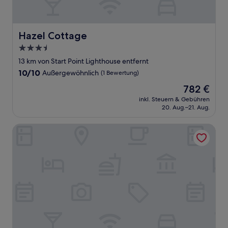
Hazel Cottage
Hazel Cottage
3.5-
Sterne-
13 km von Start Point Lighthouse entfernt
Unterkunft
10.0
10/10
Außergewöhnlich
(1 Bewertung)
von
Der
782 €
10,
Preis
Außergewöhnlich,
inkl. Steuern & Gebühren
beträgt
20. Aug.–21. Aug.
(1
782 €
Bewertung)
39 Dart Marina