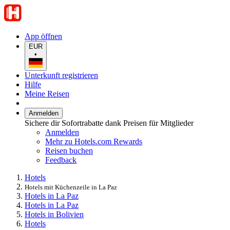
App öffnen
EUR
•
Unterkunft registrieren
Hilfe
Meine Reisen
Anmelden
Sichere dir Sofortrabatte dank Preisen für Mitglieder
Anmelden
Mehr zu Hotels.com Rewards
Reisen buchen
Feedback
Hotels
Hotels mit Küchenzeile in La Paz
Hotels in La Paz
Hotels in La Paz
Hotels in Bolivien
Hotels