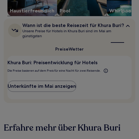
ändern.
Es
Haustier­freundlich
Pool
Whirlpool
können
zusätzliche
Wann
Wann ist die beste Reisezeit für Khura Buri?
Bedingungen
ist
Unsere Preise für Hotels in Khura Buri sind im Mai am
gelten.
die
günstigsten
beste
Reisezeit
Preise
Wetter
für
Khura
Buri?
Khura Buri: Preisentwicklung für Hotels
Die Preise basieren auf dem Preis für eine Nacht für zwei Reisende.
Unterkünfte im Mai anzeigen
Erfahre mehr über Khura Buri