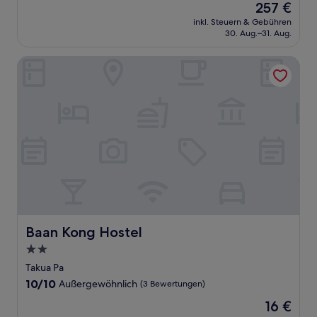
Der
257 €
10,
Preis
Außergewöhnlich,
inkl. Steuern & Gebühren
beträgt
30. Aug.–31. Aug.
(191
257 €
Bewertungen)
Baan Kong Hostel
Baan Kong Hostel
Baan Kong Hostel
2.0-
Sterne-
Takua Pa
Unterkunft
10.0
10/10
Außergewöhnlich
(3 Bewertungen)
von
Der
16 €
10,
Preis