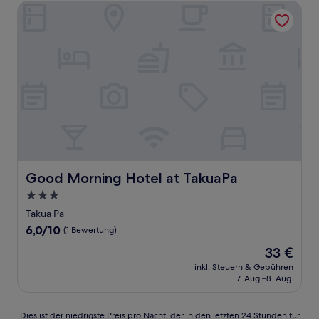
Good Morning Hotel at TakuaPa
Good Morning Hotel at TakuaPa
Good Morning Hotel at TakuaPa
3.0-
Sterne-
Takua Pa
Unterkunft
6.0
6,0/10
(1 Bewertung)
von
Der
33 €
10,
Preis
(1
inkl. Steuern & Gebühren
beträgt
7. Aug.–8. Aug.
Bewertung)
33 €
Dies
Dies ist der niedrigste Preis pro Nacht, der in den letzten 24 Stunden für