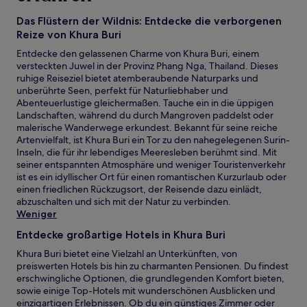
Das Flüstern der Wildnis: Entdecke die verborgenen
Reize von Khura Buri
Entdecke den gelassenen Charme von Khura Buri, einem
versteckten Juwel in der Provinz Phang Nga, Thailand. Dieses
ruhige Reiseziel bietet atemberaubende Naturparks und
unberührte Seen, perfekt für Naturliebhaber und
Abenteuerlustige gleichermaßen. Tauche ein in die üppigen
Landschaften, während du durch Mangroven paddelst oder
malerische Wanderwege erkundest. Bekannt für seine reiche
Artenvielfalt, ist Khura Buri ein Tor zu den nahegelegenen Surin-
Inseln, die für ihr lebendiges Meeresleben berühmt sind. Mit
seiner entspannten Atmosphäre und weniger Touristenverkehr
ist es ein idyllischer Ort für einen romantischen Kurzurlaub oder
einen friedlichen Rückzugsort, der Reisende dazu einlädt,
abzuschalten und sich mit der Natur zu verbinden.
Weniger
Entdecke großartige Hotels in Khura Buri
Khura Buri bietet eine Vielzahl an Unterkünften, von
preiswerten Hotels bis hin zu charmanten Pensionen. Du findest
erschwingliche Optionen, die grundlegenden Komfort bieten,
sowie einige Top-Hotels mit wunderschönen Ausblicken und
einzigartigen Erlebnissen. Ob du ein günstiges Zimmer oder