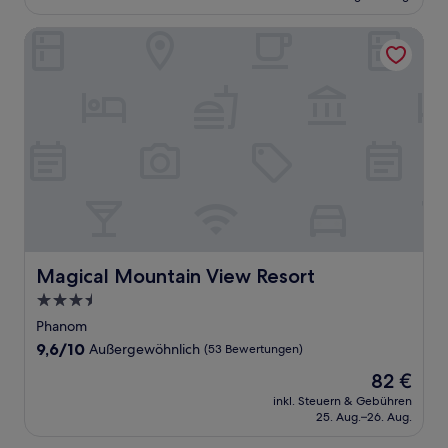
44 €
Bewertungen)
Magical Mountain View Resort
Magical Mountain View Resort
Magical Mountain View Resort
3.5-
Sterne-
Phanom
Unterkunft
9.6
9,6/10
Außergewöhnlich
(53 Bewertungen)
von
Der
82 €
10,
Preis
Außergewöhnlich,
inkl. Steuern & Gebühren
beträgt
25. Aug.–26. Aug.
(53
82 €
Bewertungen)