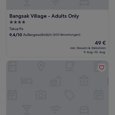
Bangsak Village - Adults Only
Bangsak Village - Adults Only
4.0-
Sterne-
Takua Pa
Unterkunft
9.4
9,4/10
Außergewöhnlich
(200 Bewertungen)
von
Der
49 €
10,
Preis
Außergewöhnlich,
inkl. Steuern & Gebühren
beträgt
9. Aug.–10. Aug.
(200
49 €
Bewertungen)
The Bliss Khao Sok Boutique Lodge