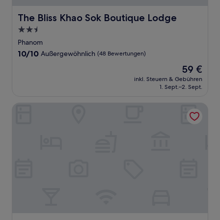
The Bliss Khao Sok Boutique Lodge
The Bliss Khao Sok Boutique Lodge
2.5-
Sterne-
Phanom
Unterkunft
10.0
10/10
Außergewöhnlich
(48 Bewertungen)
von
Der
59 €
10,
Preis
Außergewöhnlich,
inkl. Steuern & Gebühren
beträgt
1. Sept.–2. Sept.
(48
59 €
Bewertungen)
360 issara Floating Resort