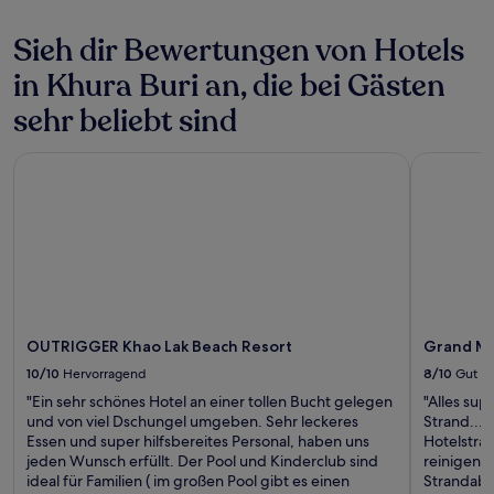
Sieh dir Bewertungen von Hotels
in Khura Buri an, die bei Gästen
sehr beliebt sind
OUTRIGGER Khao Lak Beach Resort
Grand Mer
OUTRIGGER Khao Lak Beach Resort
Grand Me
10/10
Hervorragend
8/10
Gut
"Ein sehr schönes Hotel an einer tollen Bucht gelegen
"Alles sup
und von viel Dschungel umgeben. Sehr leckeres
Strand....
Essen und super hilfsbereites Personal, haben uns
Hotelstra
jeden Wunsch erfüllt. Der Pool und Kinderclub sind
reinigen.
ideal für Familien ( im großen Pool gibt es einen
Strandabsc