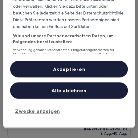
beträgt
8. Aug.–9. Aug.
oder verwalten. Klicken Sie dazu bitte unten oder
167 €
besuchen Sie jederzeit die Seite der Datenschutzrichtlinie.
Marinthara Homestay
Diese Präferenzen werden unseren Partnern signalisiert
und haben keinen Einfluss auf Surfdaten.
Wir und unsere Partner verarbeiten Daten, um
Folgendes bereitzustellen:
Verwendung genauer Standortdaten. Endgeräteeigenschaften zur
Identifikation aktiv abfragen. Speichern von oder Zugriff auf
Informationen auf einem Endgerät. Personalisierte Werbung und
Inhalte, Messung von Werbeleistung und der Performance von Inhalten,
Zielgruppenforschung sowie Entwicklung und Verbesserung von
Akzeptieren
Angeboten.
Liste der Partner (Lieferanten)
Marinthara Homestay
Marinthara Homestay
Alle ablehnen
2.5-
Sterne-
Khura Buri
Unterkunft
Zwecke anzeigen
10.0
10/10
Außergewöhnlich
(1 Bewertung)
von
Der
116 €
10,
Preis
Außergewöhnlich,
inkl. Steuern & Gebühren
beträgt
9. Aug.–10. Aug.
(1
116 €