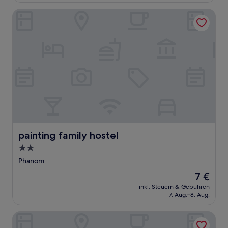
Bewertung)
painting family hostel
painting family hostel
painting family hostel
2.0-
Sterne-
Phanom
Unterkunft
Der
7 €
Preis
inkl. Steuern & Gebühren
beträgt
7. Aug.–8. Aug.
7 €
Khaosok River Camp