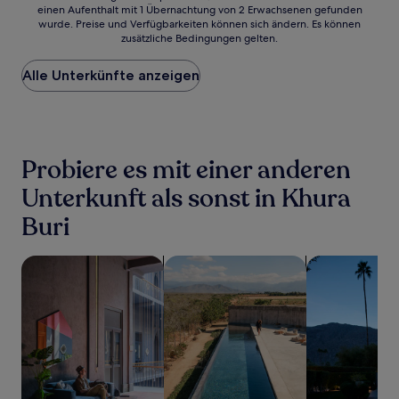
einen Aufenthalt mit 1 Übernachtung von 2 Erwachsenen gefunden
ist
wurde. Preise und Verfügbarkeiten können sich ändern. Es können
der
zusätzliche Bedingungen gelten.
niedrigste
Preis
Alle Unterkünfte anzeigen
pro
Nacht,
der
in
den
letzten
Probiere es mit einer anderen
24 Stunden
für
Unterkunft als sonst in Khura
einen
Buri
Aufenthalt
mit
1 Übernachtung
Suche nach haustierfreundlichen Unterkünften
Suche nach Unterkünften mit Pool
Suche nach Un
von
2 Erwachsenen
gefunden
wurde.
Preise
und
Verfügbarkeiten
können
sich