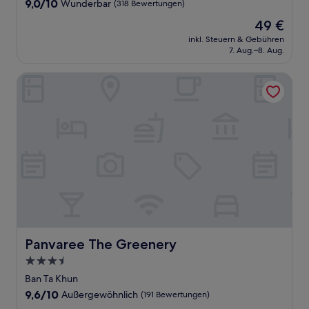
9.0
9,0/10
Wunderbar
(318 Bewertungen)
von
Der
49 €
10,
Preis
Wunderbar,
inkl. Steuern & Gebühren
beträgt
7. Aug.–8. Aug.
(318
49 €
Bewertungen)
Panvaree The Greenery
Panvaree The Greenery
Panvaree The Greenery
3.5-
Sterne-
Ban Ta Khun
Unterkunft
9.6
9,6/10
Außergewöhnlich
(191 Bewertungen)
von