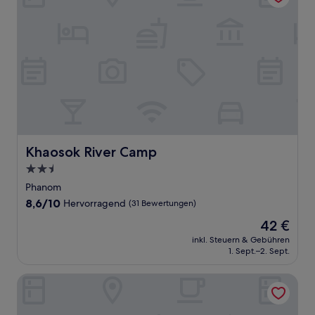
Khaosok River Camp
Khaosok River Camp
2.5-
Sterne-
Phanom
Unterkunft
8.6
8,6/10
Hervorragend
(31 Bewertungen)
von
Der
42 €
10,
Preis
Hervorragend,
inkl. Steuern & Gebühren
beträgt
1. Sept.–2. Sept.
(31
42 €
Bewertungen)
Annrin cafe & resort