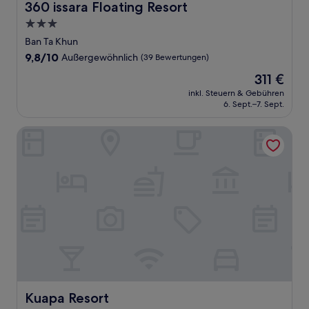
360 issara Floating Resort
360 issara Floating Resort
3.0-
Sterne-
Ban Ta Khun
Unterkunft
9.8
9,8/10
Außergewöhnlich
(39 Bewertungen)
von
Der
311 €
10,
Preis
Außergewöhnlich,
inkl. Steuern & Gebühren
beträgt
6. Sept.–7. Sept.
(39
311 €
Bewertungen)
Kuapa Resort
Kuapa Resort
Kuapa Resort