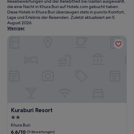
Reisebewertungen und der Beliebtheit bei Gästen ausgewählt,
die eine Nacht in Khura Buri auf Hotels.com gebucht haben.
Diese Hotels in Khura Buri überzeugen stets in puncto Komfort,
Lage und Erlebnis der Reisenden. Zuletzt aktualisiert am
5.
August 2026
.
Weniger
Kuraburi Resort
Kuraburi Resort
Kuraburi Resort
2.0-
Sterne-
Khura Buri
Unterkunft
6.6
6,6/10
(11 Bewertungen)