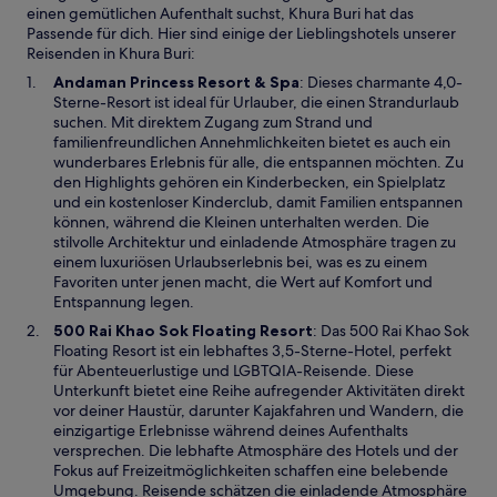
einen gemütlichen Aufenthalt suchst, Khura Buri hat das
Passende für dich. Hier sind einige der Lieblingshotels unserer
Reisenden in Khura Buri:
W
Andaman Princess Resort & Spa
: Dieses charmante 4,0-
i
Sterne-Resort ist ideal für Urlauber, die einen Strandurlaub
r
suchen. Mit direktem Zugang zum Strand und
d
familienfreundlichen Annehmlichkeiten bietet es auch ein
i
wunderbares Erlebnis für alle, die entspannen möchten. Zu
n
den Highlights gehören ein Kinderbecken, ein Spielplatz
e
und ein kostenloser Kinderclub, damit Familien entspannen
i
können, während die Kleinen unterhalten werden. Die
n
stilvolle Architektur und einladende Atmosphäre tragen zu
e
einem luxuriösen Urlaubserlebnis bei, was es zu einem
m
Favoriten unter jenen macht, die Wert auf Komfort und
n
Entspannung legen.
e
W
500 Rai Khao Sok Floating Resort
: Das 500 Rai Khao Sok
u
i
Floating Resort ist ein lebhaftes 3,5-Sterne-Hotel, perfekt
e
r
für Abenteuerlustige und LGBTQIA-Reisende. Diese
n
d
Unterkunft bietet eine Reihe aufregender Aktivitäten direkt
F
i
vor deiner Haustür, darunter Kajakfahren und Wandern, die
e
n
einzigartige Erlebnisse während deines Aufenthalts
n
e
versprechen. Die lebhafte Atmosphäre des Hotels und der
s
i
Fokus auf Freizeitmöglichkeiten schaffen eine belebende
t
n
Umgebung. Reisende schätzen die einladende Atmosphäre