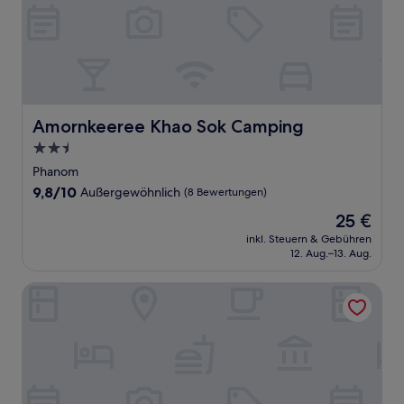
Amornkeeree Khao Sok Camping
Amornkeeree Khao Sok Camping
2.5-
Sterne-
Phanom
Unterkunft
9.8
9,8/10
Außergewöhnlich
(8 Bewertungen)
von
Der
25 €
10,
Preis
Außergewöhnlich,
inkl. Steuern & Gebühren
beträgt
12. Aug.–13. Aug.
(8
25 €
Bewertungen)
Le Meridien Khao Lak Resort & Spa