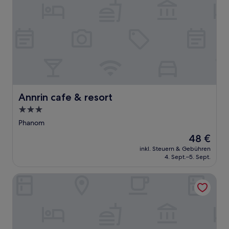
Annrin cafe & resort
Annrin cafe & resort
3.0-
Sterne-
Phanom
Unterkunft
Der
48 €
Preis
inkl. Steuern & Gebühren
beträgt
4. Sept.–5. Sept.
48 €
Amornkeeree Khao Sok Camping