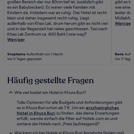
großen Bereich der nur 80cm tief ist, zusätzlich gibt
gibt es le
es ein Babybecken). Es waren viele Familien mit
wie eine M
Kindern da, trotzdem war es ruhig. Das Hotel ist recht
leider da
klein und daher insgesamt recht ruhig. Liegt
Müllabfuhr.
außerhalb von Khao Lak, drum herum gibt es nicht viel
Weniger
und in der Regenzeit hat vieles geschlossen. Taxi nach
Khao Lak Zentrum ca. 400 Baht ( one way)"
Weniger
Stephanie
Aufenthalt von 1 Nacht
Rene
Aufen
Vor 5 Tagen gepostet
Vor 11 Tage
Häufig gestellte Fragen
Wie viel kostet ein Hotel in Khura Buri?
Tolle Optionen für alle Budgets und Anforderungen gibt
es in Khura Buri schon ab 7 €. Um ein
erschwingliches
Hotel in Khura Buri
zu finden, das deine Erwartungen
erfüllt, wende einfach die Filter auf Hotels.com an und
sortiere die Hotels nach „Preis (aufsteigend)".
Wie kann ich bei Hotels in Khura Buri Angebote finden und