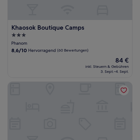
Khaosok Boutique Camps
Khaosok Boutique Camps
3.0-
Sterne-
Phanom
Unterkunft
8.6
8,6/10
Hervorragend
(60 Bewertungen)
von
Der
84 €
10,
Preis
Hervorragend,
inkl. Steuern & Gebühren
beträgt
3. Sept.–4. Sept.
(60
84 €
Bewertungen)
Bangsak Village - Adults Only