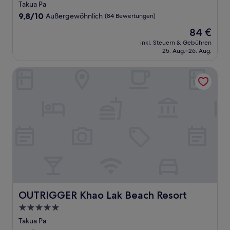
Sterne-
Takua Pa
Unterkunft
9.8
9,8/10
Außergewöhnlich
(84 Bewertungen)
von
Der
84 €
10,
Preis
Außergewöhnlich,
inkl. Steuern & Gebühren
beträgt
25. Aug.–26. Aug.
(84
84 €
Bewertungen)
OUTRIGGER Khao Lak Beach Resort
OUTRIGGER Khao Lak Beach Resort
OUTRIGGER Khao Lak Beach Resort
5.0-
Sterne-
Takua Pa
Unterkunft