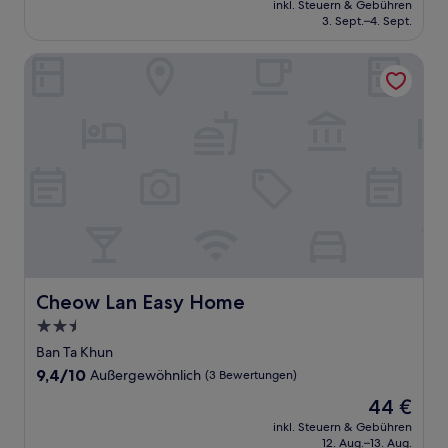
Außergewöhnlich,
inkl. Steuern & Gebühren
beträgt
3. Sept.–4. Sept.
(3
16 €
Bewertungen)
Cheow Lan Easy Home
Cheow Lan Easy Home
Cheow Lan Easy Home
2.5-
Sterne-
Ban Ta Khun
Unterkunft
9.4
9,4/10
Außergewöhnlich
(3 Bewertungen)
von
Der
44 €
10,
Preis
Außergewöhnlich,
inkl. Steuern & Gebühren
beträgt
12. Aug.–13. Aug.
(3