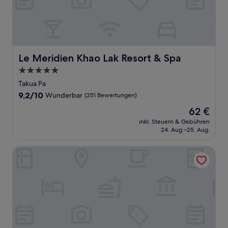
Le Meridien Khao Lak Resort & Spa
Le Meridien Khao Lak Resort & Spa
5.0-
Sterne-
Takua Pa
Unterkunft
9.2
9,2/10
Wunderbar
(251 Bewertungen)
von
Der
62 €
10,
Preis
Wunderbar,
inkl. Steuern & Gebühren
beträgt
24. Aug.–25. Aug.
(251
62 €
Bewertungen)
Khaosok Boutique Camps