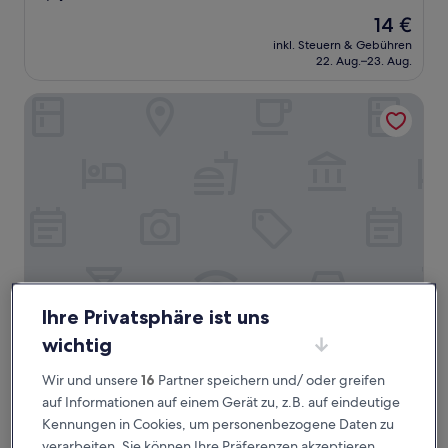
von
Der
14 €
10,
Preis
(11
inkl. Steuern & Gebühren
beträgt
22. Aug.–23. Aug.
Bewertungen)
14 €
The Camp Resort
Ihre Privatsphäre ist uns
The Camp Resort
The Camp Resort
wichtig
2.5-
Wir und unsere
16
Partner speichern und/ oder greifen
Sterne-
Khura Buri
auf Informationen auf einem Gerät zu, z.B. auf eindeutige
Unterkunft
Der
167 €
Kennungen in Cookies, um personenbezogene Daten zu
Preis
inkl. Steuern & Gebühren
verarbeiten. Sie können Ihre Präferenzen akzeptieren