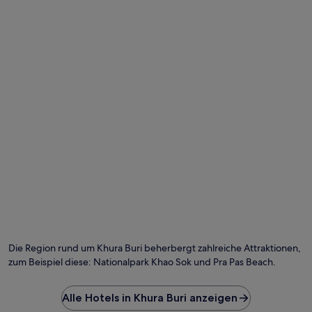
Foto von Joob
Öf
Fo
vo
Die Region rund um Khura Buri beherbergt zahlreiche Attraktionen,
Jo
zum Beispiel diese: Nationalpark Khao Sok und Pra Pas Beach.
Alle Hotels in Khura Buri anzeigen