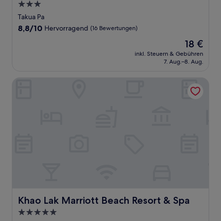
3.0-
Sterne-
Takua Pa
Unterkunft
8.8
8,8/10
Hervorragend
(16 Bewertungen)
von
Der
18 €
10,
Preis
Hervorragend,
inkl. Steuern & Gebühren
beträgt
7. Aug.–8. Aug.
(16
18 €
Bewertungen)
Khao Lak Marriott Beach Resort & Spa
Khao Lak Marriott Beach Resort & Spa
Khao Lak Marriott Beach Resort & Spa
5.0-