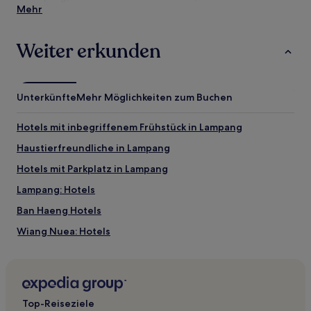
Sehenswürdigkeiten und Attraktionen bist. Anschließend
Mehr
kannst du deine Suche verfeinern. Hier findest du unsere
besten Hotelangebote in Lampang mit unserer Preisgarantie.
Weiter erkunden
Unterkünfte
Mehr Möglichkeiten zum Buchen
Hotels mit inbegriffenem Frühstück in Lampang
Haustierfreundliche in Lampang
Hotels mit Parkplatz in Lampang
Lampang: Hotels
Ban Haeng Hotels
Wiang Nuea: Hotels
Thoen Hotels
Wang Sai Hotels
Ban Bo Haeo Hotels
Top-Reiseziele