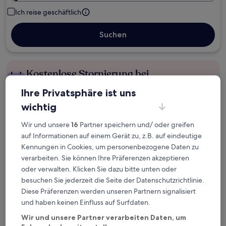
Ich reise geschäftlich
Suchen
Kostenlose Stornierung bei
Planänderungen
Ihre Privatsphäre ist uns
wichtig
Verdiene Prämien für jede
wahrgenommene Übernachtung
Wir und unsere
16
Partner speichern und/ oder greifen
auf Informationen auf einem Gerät zu, z.B. auf eindeutige
Kennungen in Cookies, um personenbezogene Daten zu
Mehr sparen mit Preisen für Mitglieder
verarbeiten. Sie können Ihre Präferenzen akzeptieren
oder verwalten. Klicken Sie dazu bitte unten oder
besuchen Sie jederzeit die Seite der Datenschutzrichtlinie.
Überprüfe die Preise für diese Daten
Diese Präferenzen werden unseren Partnern signalisiert
und haben keinen Einfluss auf Surfdaten.
Nächstes Wochenende
In zwei Wochen
Wir und unsere Partner verarbeiten Daten, um
14. Aug. - 16. Aug.
21. Aug. - 23. Aug.