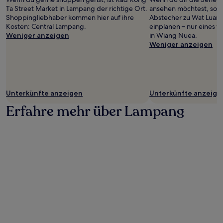
wurde.
Ta Street Market in Lampang der richtige Ort.
ansehen möchtest, sollt
Preise
Shoppingliebhaber kommen hier auf ihre
Abstecher zu Wat Luan
und
Kosten: Central Lampang.
einplanen – nur eines 
Verfügbarkeiten
Weniger anzeigen
in Wiang Nuea.
können
Weniger anzeigen
sich
ändern.
Es
können
zusätzliche
Bedingungen
Unterkünfte anzeigen
Unterkünfte anzeige
gelten.
Erfahre mehr über Lampang