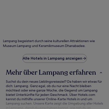
Foto von Seb And Bua World
Öf
Fo
vo
Lampang begeistert durch seine kulturellen Attraktionen wie
Se
Museum Lampang und Keramikmuseum Dhanabadee.
An
Bu
Wo
Alle Hotels in Lampang anzeigen
Mehr über Lampang erfahren
Suchst du dein neues Lieblingsreiseziel? Da haben wir etwas für
dich: Lampang. Ganz egal, ob du nur eine Nacht bleiben
möchtest oder eine ganze Woche, die Gegend um Lampang
bietet Unterkünfte für jeden Geschmack. Über Hotels.com
kannst du mithilfe unserer Online-Karte Hotels in und um
Lampang suchen. Unsere Karte zeigt die Umgebung aller Hotels
in Lampang, damit du einschätzen kannst, wie nah du an