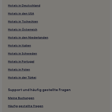
Hotels nahe Lampang
Hotels in Deutschland
Luang Tai Hotels
Hotels in den USA
Pong Saen Thong Hotels
Hotels in Tschechien
Lai Hin Hotels
Hotels in Österreich
Na Sak Hotels
Hotels in den Niederlanden
Hotels nahe Chae Son-Wasserfall
Hotels in Italien
Ban Huat Hotels
Hotels nahe Mae Phrik-Mae Saliam Forest Park
Hotels in Schweden
Ban Sadet Hotels
Hotels in Portugal
Wang Ngoen Hotels
Hotels in Polen
Chomphu Hotels
Hotels in der Türkei
Support und häufig gestellte Fragen
Meine Buchungen
Häufig gestellte Fragen