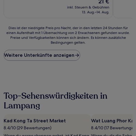
21 €
10,
10,
Preis
Wunderbar,
Sehr
inkl. Steuern & Gebühren
beträgt
(41
gut,
13. Aug.–14. Aug.
21 €
Bewertungen)
(34
Bewertun
Dies
Dies ist der niedrigste Preis pro Nacht, der in den letzten 24 Stunden für
einen Aufenthalt mit 1 Übernachtung von 2 Erwachsenen gefunden wurde.
ist
Preise und Verfügbarkeiten können sich ändern. Es können zusätzliche
der
Bedingungen gelten.
niedrigste
Preis
Weitere Unterkünfte anzeigen
pro
Nacht,
der
in
den
letzten
24 Stunden
Top-Sehenswürdigkeiten in
für
einen
Lampang
Aufenthalt
mit
1 Übernachtung
Kad Kong Ta Street Market
Wat Luang Phor Ka
von
2 Erwachsenen
8.4/10 (29 Bewertungen)
8.4/10 (17 Bewertungen
gefunden
Wenn du gerne shoppen gehst, ist Kad Kong
Wenn du dir die Sehens