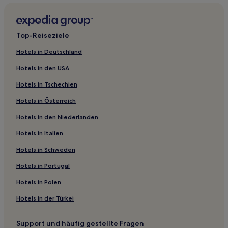
Hotels nahe Hillside Country Home Golf & Resort
Ban Khok Sung Hotels
Top-Reiseziele
Günstige in Kabin Buri
Hotels in Deutschland
Günstige in Prachin Buri
Hotels in den USA
2-Sterne-Hotels in Prachin Buri
Hotels in Tschechien
3-Sterne-Hotels in Tha Tum
Hotels in Österreich
Hotels in den Niederlanden
Hotels in Italien
Hotels in Schweden
Hotels in Portugal
Hotels in Polen
Hotels in der Türkei
Support und häufig gestellte Fragen