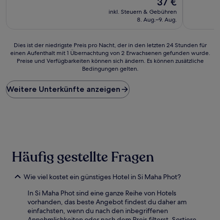
37 €
10,
10,
Preis
Außergewöhnlich,
Außergewö
inkl. Steuern & Gebühren
beträgt
(3
(6
8. Aug.–9. Aug.
37 €
Bewertungen)
Bewertun
Dies
Dies ist der niedrigste Preis pro Nacht, der in den letzten 24 Stunden für
einen Aufenthalt mit 1 Übernachtung von 2 Erwachsenen gefunden wurde.
ist
Preise und Verfügbarkeiten können sich ändern. Es können zusätzliche
der
Bedingungen gelten.
niedrigste
Preis
Weitere Unterkünfte anzeigen
pro
Nacht,
der
in
den
letzten
24 Stunden
für
Häufig gestellte Fragen
einen
Aufenthalt
Wie viel kostet ein günstiges Hotel in Si Maha Phot?
mit
1 Übernachtung
In Si Maha Phot sind eine ganze Reihe von Hotels
von
vorhanden, das beste Angebot findest du daher am
2 Erwachsenen
einfachsten, wenn du nach den inbegriffenen
gefunden
Annehmlichkeiten oder nach dem Preis filterst. Sortiere