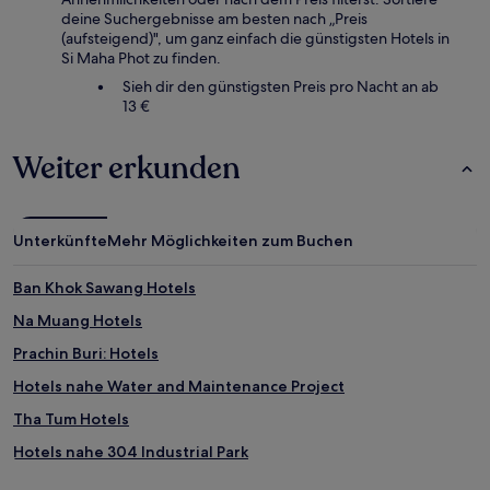
wurde.
deine Suchergebnisse am besten nach „Preis
Preise
(aufsteigend)", um ganz einfach die günstigsten Hotels in
und
Si Maha Phot zu finden.
Verfügbarkeiten
können
Sieh dir den günstigsten Preis pro Nacht an ab
sich
13 €
ändern.
Es
Weiter erkunden
können
zusätzliche
Bedingungen
gelten.
Unterkünfte
Mehr Möglichkeiten zum Buchen
Ban Khok Sawang Hotels
Na Muang Hotels
Prachin Buri: Hotels
Hotels nahe Water and Maintenance Project
Tha Tum Hotels
Hotels nahe 304 Industrial Park
Amphoe Si Mahosot Hotels