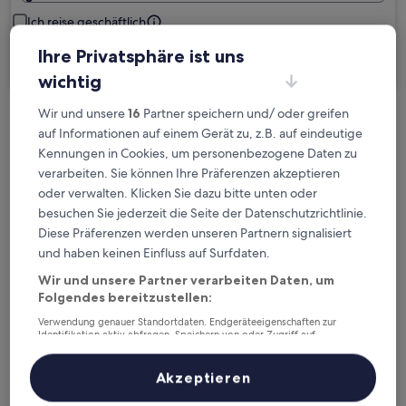
Ich reise geschäftlich
Ihre Privatsphäre ist uns
Suchen
wichtig
Wir und unsere
16
Partner speichern und/ oder greifen
Kostenlose Stornierung bei
auf Informationen auf einem Gerät zu, z.B. auf eindeutige
Planänderungen
Kennungen in Cookies, um personenbezogene Daten zu
verarbeiten. Sie können Ihre Präferenzen akzeptieren
oder verwalten. Klicken Sie dazu bitte unten oder
Verdiene Prämien für jede
besuchen Sie jederzeit die Seite der Datenschutzrichtlinie.
wahrgenommene Übernachtung
Diese Präferenzen werden unseren Partnern signalisiert
und haben keinen Einfluss auf Surfdaten.
Mehr sparen mit Preisen für Mitglieder
Wir und unsere Partner verarbeiten Daten, um
Folgendes bereitzustellen:
Verwendung genauer Standortdaten. Endgeräteeigenschaften zur
Identifikation aktiv abfragen. Speichern von oder Zugriff auf
Überprüfe die Preise für diese Daten
Informationen auf einem Endgerät. Personalisierte Werbung und
Inhalte, Messung von Werbeleistung und der Performance von Inhalten,
Zielgruppenforschung sowie Entwicklung und Verbesserung von
Akzeptieren
Heute
Morgen
Angeboten.
6. Aug. - 7. Aug.
7. Aug. - 8. Aug.
Liste der Partner (Lieferanten)