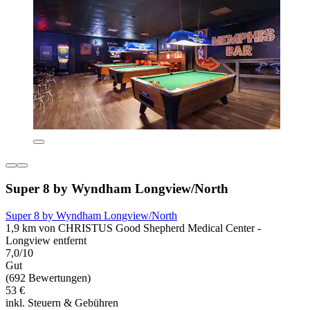
Super 8 by Wyndham Longview/North
Super 8 by Wyndham Longview/North
1,9 km von CHRISTUS Good Shepherd Medical Center -
Longview entfernt
7,0/10
Gut
(692 Bewertungen)
53 €
inkl. Steuern & Gebühren