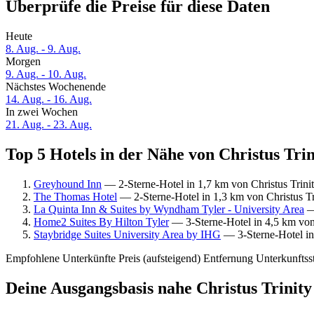
Überprüfe die Preise für diese Daten
Heute
8. Aug. - 9. Aug.
Morgen
9. Aug. - 10. Aug.
Nächstes Wochenende
14. Aug. - 16. Aug.
In zwei Wochen
21. Aug. - 23. Aug.
Top 5 Hotels in der Nähe von Christus Tri
Greyhound Inn
— 2-Sterne-Hotel in 1,7 km von Christus Trini
The Thomas Hotel
— 2-Sterne-Hotel in 1,3 km von Christus T
La Quinta Inn & Suites by Wyndham Tyler - University Area
— 
Home2 Suites By Hilton Tyler
— 3-Sterne-Hotel in 4,5 km von
Staybridge Suites University Area by IHG
— 3-Sterne-Hotel in 
Empfohlene Unterkünfte
Preis (aufsteigend)
Entfernung
Unterkunftss
Deine Ausgangsbasis nahe Christus Trinit