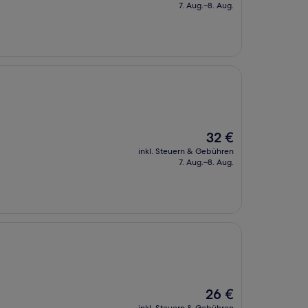
beträgt
7. Aug.–8. Aug.
35 €
Der
32 €
Preis
inkl. Steuern & Gebühren
beträgt
7. Aug.–8. Aug.
32 €
Der
26 €
Preis