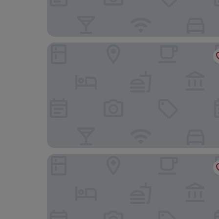
Unnati Cultural Village
ila Comfort Harkapur