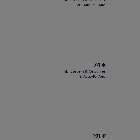
inkl. Steuern & Gebühren
beträgt
20. Aug.–21. Aug.
215 €
Der
74 €
Preis
inkl. Steuern & Gebühren
beträgt
9. Aug.–10. Aug.
74 €
Der
121 €