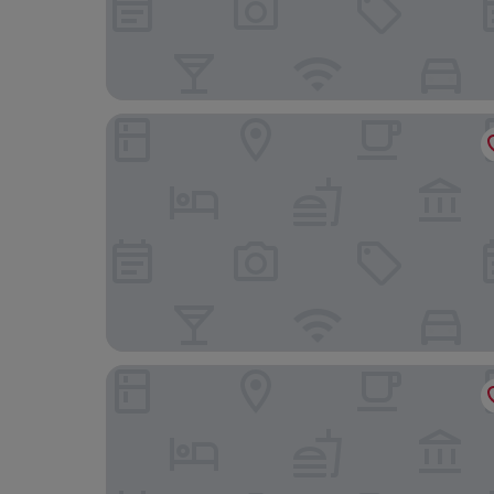
Nana Jungle Resort Near Chitwan National Park
Barahi Jungle Lodge