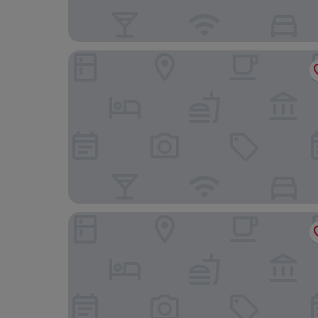
River Bank Jungle Resort
Meghauli Serai, A Taj Safari Lodge