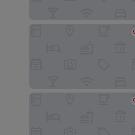
Soaltee Westend Resort Chitwan
Sanctuary Chitwan National Park