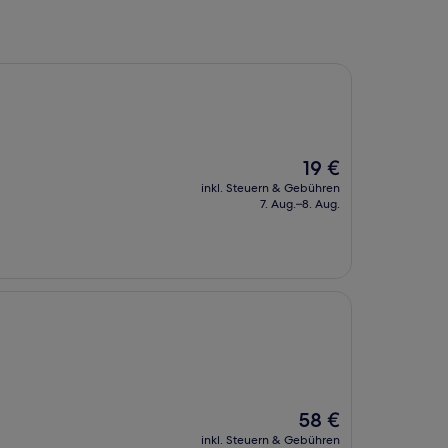
Der
19 €
Preis
inkl. Steuern & Gebühren
beträgt
7. Aug.–8. Aug.
19 €
Der
58 €
Preis
inkl. Steuern & Gebühren