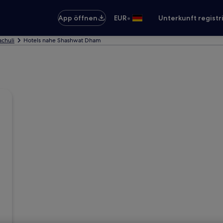
•
App öffnen
EUR
Unterkunft registr
achuli
Hotels nahe Shashwat Dham