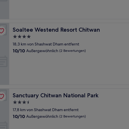
Wunderbar,
(12
Bewertungen)
Soaltee Westend Resort Chitwan
Soaltee Westend Resort Chitwan
4.0-
Sterne-
18,3 km von Shashwat Dham entfernt
Unterkunft
10.0
10/10
Außergewöhnlich
(2 Bewertungen)
von
10,
Außergewöhnlich,
(2
Bewertungen)
Sanctuary Chitwan National Park
Sanctuary Chitwan National Park
3.5-
Sterne-
17,8 km von Shashwat Dham entfernt
Unterkunft
10.0
10/10
Außergewöhnlich
(2 Bewertungen)
von
10,