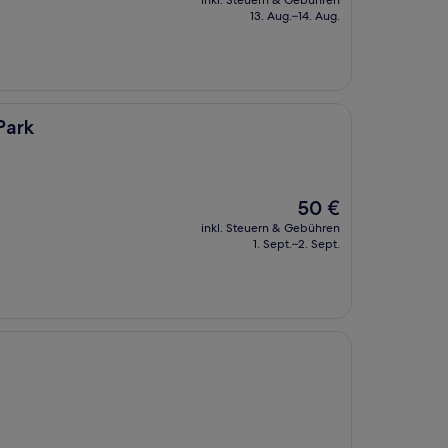
inkl. Steuern & Gebühren
beträgt
13. Aug.–14. Aug.
26 €
Park
Der
50 €
Preis
inkl. Steuern & Gebühren
beträgt
1. Sept.–2. Sept.
50 €