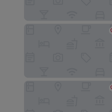
Devchuli Farm House
Tharu Community Lodge