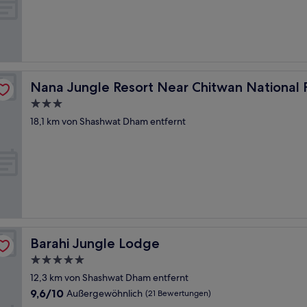
Nana Jungle Resort Near Chitwan National Park
Nana Jungle Resort Near Chitwan National 
3.0-
Sterne-
18,1 km von Shashwat Dham entfernt
Unterkunft
Barahi Jungle Lodge
Barahi Jungle Lodge
5.0-
Sterne-
12,3 km von Shashwat Dham entfernt
Unterkunft
9.6
9,6/10
Außergewöhnlich
(21 Bewertungen)
von