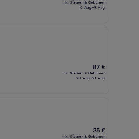
Preis
inkl. Steuern & Gebühren
beträgt
8. Aug.–9. Aug.
121 €
Der
87 €
Preis
inkl. Steuern & Gebühren
beträgt
20. Aug.–21. Aug.
87 €
Der
35 €
Preis
inkl. Steuern & Gebühren