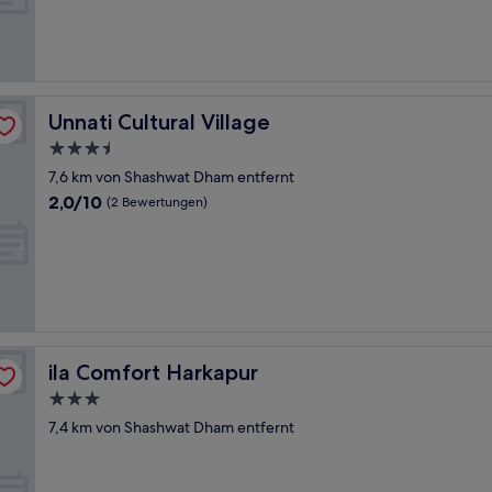
Außergewöhnlich,
(2
Bewertungen)
Unnati Cultural Village
Unnati Cultural Village
3.5-
Sterne-
7,6 km von Shashwat Dham entfernt
Unterkunft
2.0
2,0/10
(2 Bewertungen)
von
10,
(2
Bewertungen)
ila Comfort Harkapur
ila Comfort Harkapur
3.0-
Sterne-
7,4 km von Shashwat Dham entfernt
Unterkunft