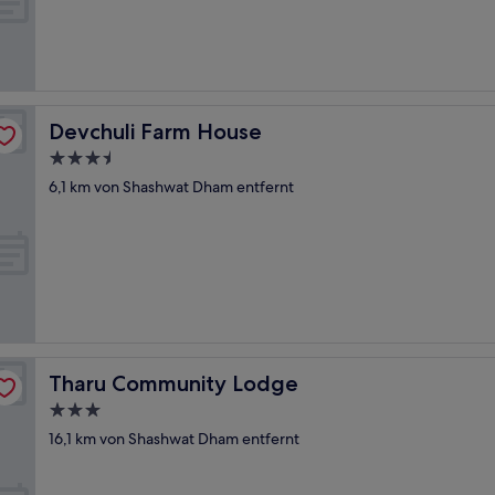
Devchuli Farm House
Devchuli Farm House
3.5-
Sterne-
6,1 km von Shashwat Dham entfernt
Unterkunft
Tharu Community Lodge
Tharu Community Lodge
3.0-
Sterne-
16,1 km von Shashwat Dham entfernt
Unterkunft