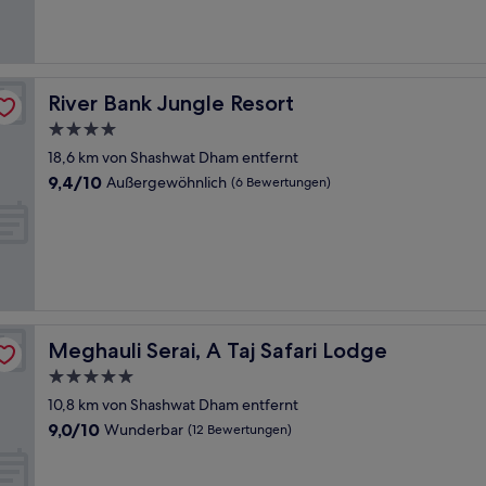
(10
Bewertungen)
River Bank Jungle Resort
River Bank Jungle Resort
4.0-
Sterne-
18,6 km von Shashwat Dham entfernt
Unterkunft
9.4
9,4/10
Außergewöhnlich
(6 Bewertungen)
von
10,
Außergewöhnlich,
(6
Bewertungen)
Meghauli Serai, A Taj Safari Lodge
Meghauli Serai, A Taj Safari Lodge
5.0-
Sterne-
10,8 km von Shashwat Dham entfernt
Unterkunft
9.0
9,0/10
Wunderbar
(12 Bewertungen)
von
10,