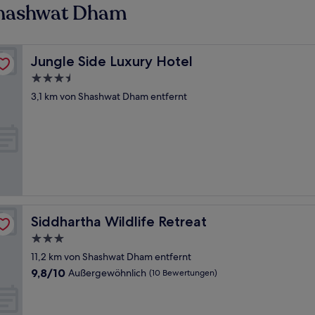
Shashwat Dham
Jungle Side Luxury Hotel
Jungle Side Luxury Hotel
3.5-
Sterne-
3,1 km von Shashwat Dham entfernt
Unterkunft
Siddhartha Wildlife Retreat
Siddhartha Wildlife Retreat
3.0-
Sterne-
11,2 km von Shashwat Dham entfernt
Unterkunft
9.8
9,8/10
Außergewöhnlich
(10 Bewertungen)
von
10,
Außergewöhnlich,