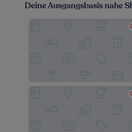
Deine Ausgangsbasis nahe 
Jungle Side Luxury Hotel
Siddhartha Wildlife Retreat