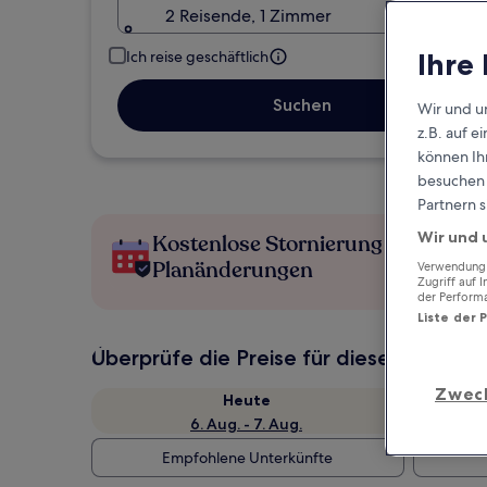
2 Reisende, 1 Zimmer
Ihre
Ich reise geschäftlich
Suchen
Wir und u
z.B. auf 
können Ihr
besuchen S
Partnern s
Wir und 
Kostenlose Stornierung bei
Planänderungen
Verwendung g
Zugriff auf 
der Perform
Liste der 
Überprüfe die Preise für diese Daten
Zwec
Heute
6. Aug. - 7. Aug.
Empfohlene Unterkünfte