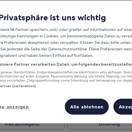
 Privatsphäre ist uns wichtig
nsere
16
Partner speichern und/ oder greifen auf Informationen auf ein
eindeutige Kennungen in Cookies, um personenbezogene Daten zu verarb
e Präferenzen akzeptieren oder verwalten. Klicken Sie dazu bitte unten
ie jederzeit die Seite der Datenschutzrichtlinie. Diese Präferenzen we
ignalisiert und haben keinen Einfluss auf Surfdaten.
unsere Partner verarbeiten Daten, um Folgendes bereitzustelle
Verdiene Prämien für jede
wahrgenommene Übernachtung
enauer Standortdaten. Endgeräteeigenschaften zur Identifikation aktiv abfragen. Spei
Informationen auf einem Endgerät. Personalisierte Werbung und Inhalte, Messung von We
ance von Inhalten, Zielgruppenforschung sowie Entwicklung und Verbesserung von Ange
Partner (Lieferanten)
ke anzeigen
Alle ablehnen
Akze
Morgen
Dieses Wochenende
7. Aug. - 8. Aug.
7. Aug. - 9. Aug.
Preis (aufsteigend)
Entfernung