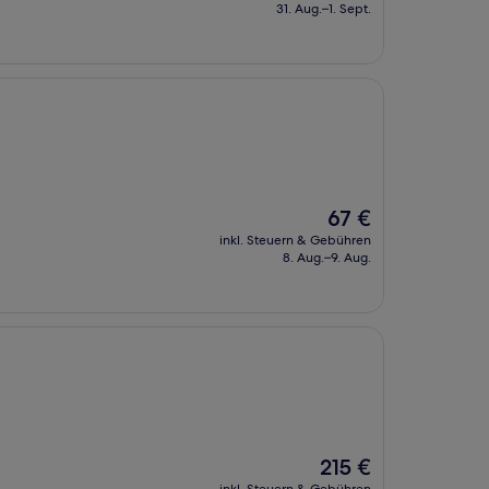
beträgt
31. Aug.–1. Sept.
58 €
Der
67 €
Preis
inkl. Steuern & Gebühren
beträgt
8. Aug.–9. Aug.
67 €
Der
215 €
Preis