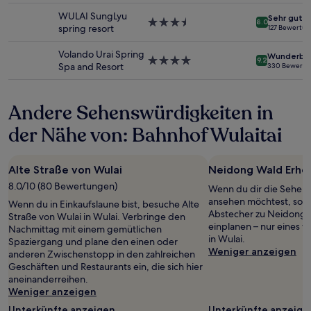
können
Unterkunft
WULAI SungLyu
Sehr gut
sich
3.5-
8.0
spring resort
127 Bewertu
ändern.
Sterne-
Es
Unterkunft
Volando Urai Spring
Wunderba
können
4.0-
9.2
Spa and Resort
330 Bewertu
zusätzliche
Sterne-
Bedingungen
Unterkunft
gelten.
Andere Sehenswürdigkeiten in
der Nähe von: Bahnhof Wulaitai
Alte Straße von Wulai
Neidong Wald Erho
8.0/10 (80 Bewertungen)
Wenn du dir die Sehens
ansehen möchtest, sollt
Wenn du in Einkaufslaune bist, besuche Alte
Abstecher zu Neidong 
Straße von Wulai in Wulai. Verbringe den
einplanen – nur eines 
Nachmittag mit einem gemütlichen
in Wulai.
Spaziergang und plane den einen oder
Weniger anzeigen
anderen Zwischenstopp in den zahlreichen
Geschäften und Restaurants ein, die sich hier
aneinanderreihen.
Weniger anzeigen
Unterkünfte anzeigen
Unterkünfte anzeige