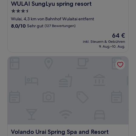
WULAI SungLyu spring resort
WULAI SungLyu spring resort
3.5-
Sterne-
Wulai, 4,3 km von Bahnhof Wulaitai entfernt
Unterkunft
8.0
8,0/10
Sehr gut
(127 Bewertungen)
von
Der
64 €
10,
Preis
Sehr
inkl. Steuern & Gebühren
beträgt
9. Aug.–10. Aug.
gut,
64 €
(127
Bewertungen)
Volando Urai Spring Spa and Resort
Volando Urai Spring Spa and Resort
Volando Urai Spring Spa and Resort