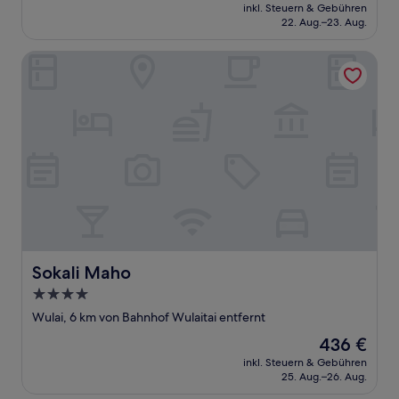
Preis
inkl. Steuern & Gebühren
beträgt
22. Aug.–23. Aug.
103 €
Sokali Maho
Sokali Maho
Sokali Maho
4.0-
Sterne-
Wulai, 6 km von Bahnhof Wulaitai entfernt
Unterkunft
Der
436 €
Preis
inkl. Steuern & Gebühren
beträgt
25. Aug.–26. Aug.
436 €