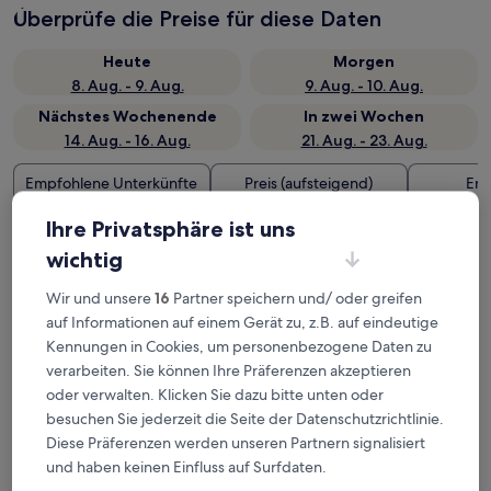
Überprüfe die Preise für diese Daten
Heute
Morgen
8. Aug. - 9. Aug.
9. Aug. - 10. Aug.
Nächstes Wochenende
In zwei Wochen
14. Aug. - 16. Aug.
21. Aug. - 23. Aug.
Empfohlene Unterkünfte
Preis (aufsteigend)
Ent
Deine Ausgangsbasis nahe
Ihre Privatsphäre ist uns
wichtig
Bahnhof Wulaitai
Wir und unsere
16
Partner speichern und/ oder greifen
auf Informationen auf einem Gerät zu, z.B. auf eindeutige
Hotspringworld
Kennungen in Cookies, um personenbezogene Daten zu
verarbeiten. Sie können Ihre Präferenzen akzeptieren
oder verwalten. Klicken Sie dazu bitte unten oder
besuchen Sie jederzeit die Seite der Datenschutzrichtlinie.
Diese Präferenzen werden unseren Partnern signalisiert
und haben keinen Einfluss auf Surfdaten.