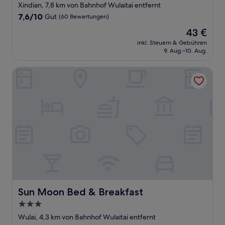
Sterne-
Xindian, 7,8 km von Bahnhof Wulaitai entfernt
Unterkunft
7.6
7,6/10
Gut
(60 Bewertungen)
von
Der
43 €
10,
Preis
Gut,
inkl. Steuern & Gebühren
beträgt
9. Aug.–10. Aug.
(60
43 €
Bewertungen)
Sun Moon Bed & Breakfast
Sun Moon Bed & Breakfast
Sun Moon Bed & Breakfast
3.0-
Sterne-
Wulai, 4,3 km von Bahnhof Wulaitai entfernt