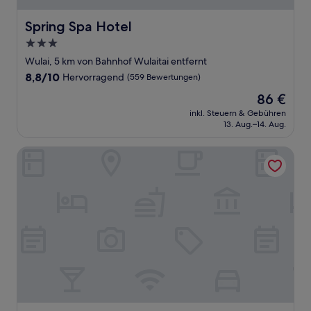
Spring Spa Hotel
Spring Spa Hotel
3.0-
Sterne-
Wulai, 5 km von Bahnhof Wulaitai entfernt
Unterkunft
8.8
8,8/10
Hervorragend
(559 Bewertungen)
von
Der
86 €
10,
Preis
Hervorragend,
inkl. Steuern & Gebühren
beträgt
13. Aug.–14. Aug.
(559
86 €
Bewertungen)
WULAI SungLyu spring resort