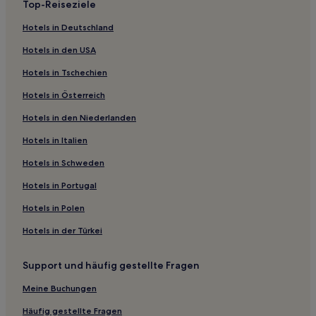
Top-Reiseziele
Hostels in Taipeh
Hotels in Deutschland
Ferienwohnungen in Taipeh
Hotels in den USA
Gasthäuser in Heping Island Park
Hotels in Tschechien
B&B in Jiufen Old Street
Hotels in Österreich
Hostels in Ruifang
Hotels in den Niederlanden
Motels in Taoyuan
Hostels in Taoyuan
Hotels in Italien
Hotels mit Parkplatz in Sanzhi
Hotels in Schweden
Hotels mit Wellnessbereich in Taoyuan
Hotels in Portugal
Günstige in Ruifang
Hotels in Polen
Hotels mit inbegriffenem Frühstück nahe Chaoning Park
Hotels in der Türkei
Günstige nahe Jiufen Old Street
Support und häufig gestellte Fragen
Haustierfreundliche in Bezirk Taoyuan
Luxus nahe Daxi Old Street
Meine Buchungen
Luxus in Wanhua
Häufig gestellte Fragen