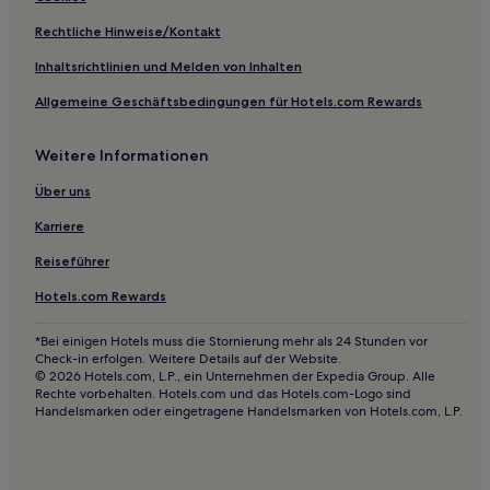
Günstige in Bezirk Zhongli
Rechtliche Hinweise/Kontakt
Lgbtqia-Freundliche in Neu-Taipeh
Inhaltsrichtlinien und Melden von Inhalten
Boutique- in Neu-Taipeh
Allgemeine Geschäftsbedingungen für Hotels.com Rewards
Hotels mit inbegriffenem Frühstück in Neu-Taipeh
Hotels mit Fitnessbereich in Neu-Taipeh
Weitere Informationen
Hotels mit Shoppingmöglichkeit in Neu-Taipeh
Über uns
Familien in Neu-Taipeh
Karriere
Hotels mit inbegriffenem Frühstück in Keelung
Reiseführer
Hotels mit inbegriffenem Frühstück in Bezirk Longtan
Hotels.com Rewards
Lgbtqia-Freundliche nahe Nachtmarkt von Sanhe
Luxus nahe Dihua Street
*Bei einigen Hotels muss die Stornierung mehr als 24 Stunden vor
Check-in erfolgen. Weitere Details auf der Website.
Business nahe Dihua Street
© 2026 Hotels.com, L.P., ein Unternehmen der Expedia Group. Alle
Rechte vorbehalten. Hotels.com und das Hotels.com-Logo sind
Günstige nahe Dihua Street
Handelsmarken oder eingetragene Handelsmarken von Hotels.com, L.P.
3-Sterne-Hotels in Bezirk Guishan
3-Sterne-Hotels in Daxi Old Street