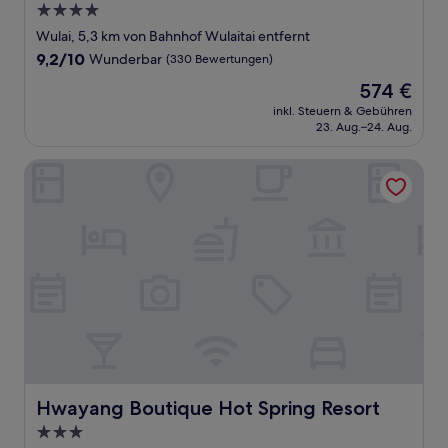
4.0-
Sterne-
Wulai, 5,3 km von Bahnhof Wulaitai entfernt
Unterkunft
9.2
9,2/10
Wunderbar
(330 Bewertungen)
von
Der
574 €
10,
Preis
Wunderbar,
inkl. Steuern & Gebühren
beträgt
23. Aug.–24. Aug.
(330
574 €
Bewertungen)
Hwayang Boutique Hot Spring Resort
Hwayang Boutique Hot Spring Resort
Hwayang Boutique Hot Spring Resort
3.0-