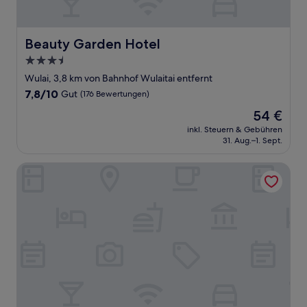
Beauty Garden Hotel
Beauty Garden Hotel
3.5-
Sterne-
Wulai, 3,8 km von Bahnhof Wulaitai entfernt
Unterkunft
7.8
7,8/10
Gut
(176 Bewertungen)
von
Der
54 €
10,
Preis
Gut,
inkl. Steuern & Gebühren
beträgt
31. Aug.–1. Sept.
(176
54 €
Bewertungen)
Spring Spa Hotel