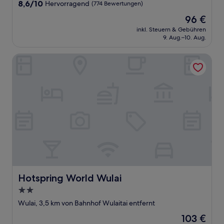
Unterkunft
8.6
8,6/10
Hervorragend
(774 Bewertungen)
von
Der
96 €
10,
Preis
Hervorragend,
inkl. Steuern & Gebühren
beträgt
9. Aug.–10. Aug.
(774
96 €
Bewertungen)
Hotspring World Wulai
Hotspring World Wulai
Hotspring World Wulai
2.0-
Sterne-
Wulai, 3,5 km von Bahnhof Wulaitai entfernt
Unterkunft
Der
103 €