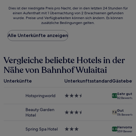
Dies
Dies ist der niedrigste Preis pro Nacht, der in den letzten 24 Stunden für
einen Aufenthalt mit 1 Übernachtung von 2 Erwachsenen gefunden
ist
wurde. Preise und Verfügbarkeiten können sich ändern. Es können
der
zusätzliche Bedingungen gelten.
niedrigste
Preis
Alle Unterkünfte anzeigen
pro
Nacht,
der
in
Vergleiche beliebte Hotels in der
den
letzten
Nähe von Bahnhof Wulaitai
24 Stunden
für
einen
Unterkünfte
Unterkunftsstandard
Gästebew
Aufenthalt
mit
Sehr gut
1 Übernachtung
Hotspringworld
3.5-
8.0
82 Bewertun
von
Sterne-
2 Erwachsenen
Unterkunft
Beauty Garden
Gut
gefunden
3.5-
7.8
Hotel
176 Bewertu
wurde.
Sterne-
Preise
Unterkunft
Hervorrag
und
Spring Spa Hotel
3.0-
8.8
559 Bewertu
Verfügbarkeiten
Sterne-