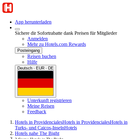
App herunterladen
Sichere dir Sofortrabatte dank Preisen für Mitglieder
Anmelden
Mehr zu Hotels.com Rewards
Posteingang
Reisen buchen
Hilfe
Deutsch · EUR · DE
Unterkunft registrieren
Meine Reisen
Feedback
Hotels in Providenciales
Hotels in Providenciales
Hotels in
Turks- und Caicos-Inseln
Hotels
Hotels nahe The Bight