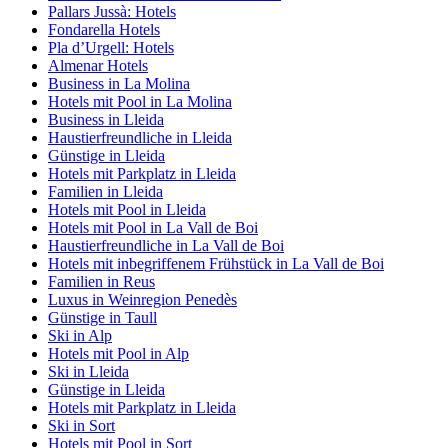
Pallars Jussà: Hotels
Fondarella Hotels
Pla d’Urgell: Hotels
Almenar Hotels
Business in La Molina
Hotels mit Pool in La Molina
Business in Lleida
Haustierfreundliche in Lleida
Günstige in Lleida
Hotels mit Parkplatz in Lleida
Familien in Lleida
Hotels mit Pool in Lleida
Hotels mit Pool in La Vall de Boi
Haustierfreundliche in La Vall de Boi
Hotels mit inbegriffenem Frühstück in La Vall de Boi
Familien in Reus
Luxus in Weinregion Penedès
Günstige in Taull
Ski in Alp
Hotels mit Pool in Alp
Ski in Lleida
Günstige in Lleida
Hotels mit Parkplatz in Lleida
Ski in Sort
Hotels mit Pool in Sort