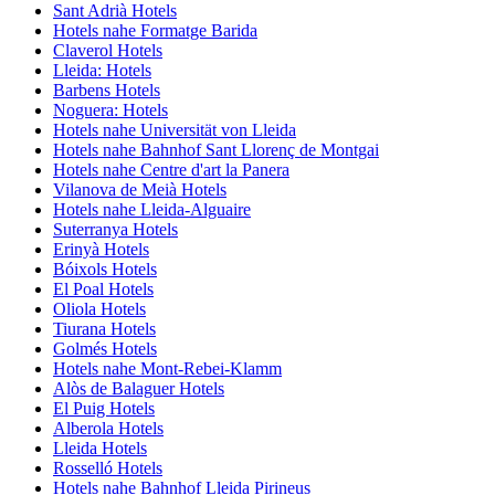
Sant Adrià Hotels
Hotels nahe Formatge Barida
Claverol Hotels
Lleida: Hotels
Barbens Hotels
Noguera: Hotels
Hotels nahe Universität von Lleida
Hotels nahe Bahnhof Sant Llorenç de Montgai
Hotels nahe Centre d'art la Panera
Vilanova de Meià Hotels
Hotels nahe Lleida-Alguaire
Suterranya Hotels
Erinyà Hotels
Bóixols Hotels
El Poal Hotels
Oliola Hotels
Tiurana Hotels
Golmés Hotels
Hotels nahe Mont-Rebei-Klamm
Alòs de Balaguer Hotels
El Puig Hotels
Alberola Hotels
Lleida Hotels
Rosselló Hotels
Hotels nahe Bahnhof Lleida Pirineus