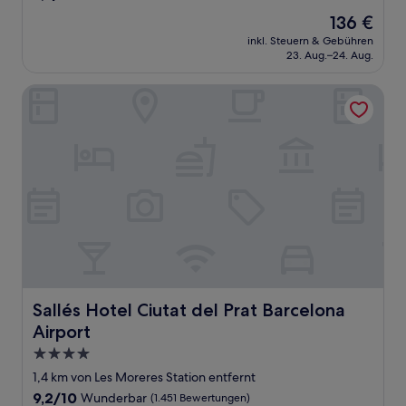
von
Der
136 €
10,
Preis
Wunderbar,
inkl. Steuern & Gebühren
beträgt
23. Aug.–24. Aug.
(1.221
136 €
Bewertungen)
Sallés Hotel Ciutat del Prat Barcelona Airport
Sallés Hotel Ciutat del Prat Barcelona Airport
Sallés Hotel Ciutat del Prat Barcelona
Airport
4.0-
Sterne-
1,4 km von Les Moreres Station entfernt
Unterkunft
9.2
9,2/10
Wunderbar
(1.451 Bewertungen)