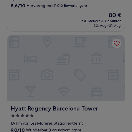
Unterkunft
8.6
8,6/10
Hervorragend
(1.010 Bewertungen)
von
Der
80 €
10,
Preis
Hervorragend,
inkl. Steuern & Gebühren
beträgt
30. Aug.–31. Aug.
(1.010
80 €
Bewertungen)
Hyatt Regency Barcelona Tower
Hyatt Regency Barcelona Tower
Hyatt Regency Barcelona Tower
5.0-
Sterne-
1,9 km von Les Moreres Station entfernt
Unterkunft
9.0
9,0/10
Wunderbar
(1.221 Bewertungen)