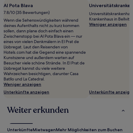
Al Pota Blava
Universitätskranken
7.8/10 (35 Bewertungen)
Universitätskrankenhaus 
Krankenhaus in Bellvitg
Wenn die Sehenswürdigkeiten während
Weniger anzeigen
deines Aufenthalts nicht zu kurz kommen
sollen, dann plane doch einfach einen
Zwischenstopp bei Al Pota Blava ein — nur
eines von vielen Denkmälern in El Prat de
Llobregat. Laut den Reisenden von
Hotels.com hat die Gegend eine spannende
Kunstszene und außerdem warten auf
Besucher viele schöne Strände. In El Prat de
Llobregat kannst du viele weitere
Wahrzeichen besichtigen, darunter Casa
Batllo und La Catedral.
Weniger anzeigen
Unterkünfte anzeigen
Unterkünfte anzeige
Weiter erkunden
Unterkünfte
Mietwagen
Mehr Möglichkeiten zum Buchen