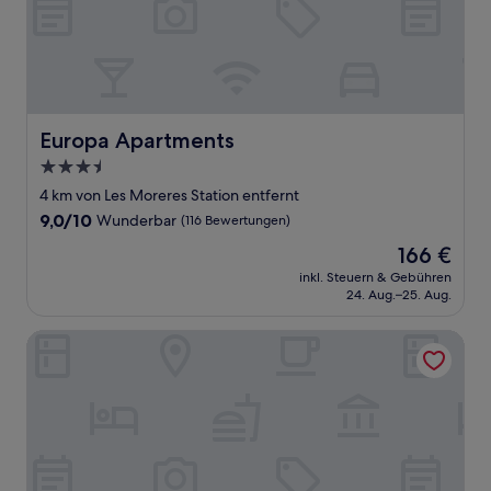
Europa Apartments
Europa Apartments
3.5-
Sterne-
4 km von Les Moreres Station entfernt
Unterkunft
9.0
9,0/10
Wunderbar
(116 Bewertungen)
von
Der
166 €
10,
Preis
Wunderbar,
inkl. Steuern & Gebühren
beträgt
24. Aug.–25. Aug.
(116
166 €
Bewertungen)
Hotel Brick