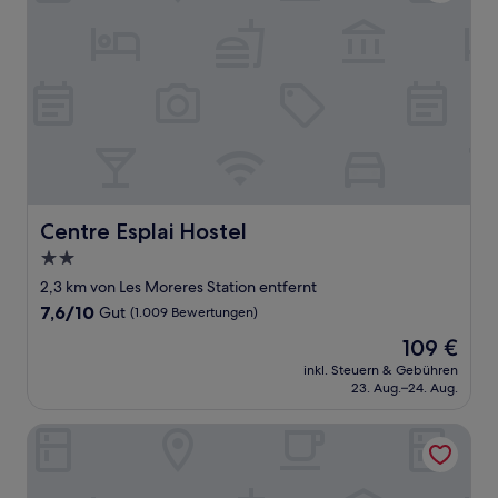
Centre Esplai Hostel
Centre Esplai Hostel
2.0-
Sterne-
2,3 km von Les Moreres Station entfernt
Unterkunft
7.6
7,6/10
Gut
(1.009 Bewertungen)
von
Der
109 €
10,
Preis
Gut,
inkl. Steuern & Gebühren
beträgt
23. Aug.–24. Aug.
(1.009
109 €
Bewertungen)
Sun & Moon Aparthotel