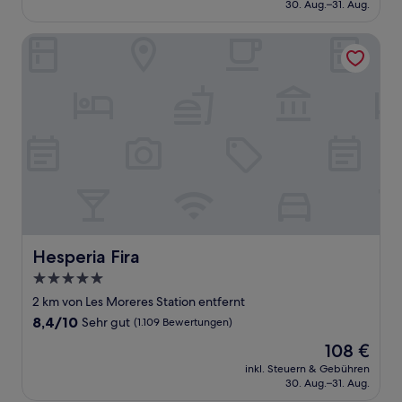
beträgt
30. Aug.–31. Aug.
(1.854
123 €
Bewertungen)
Hesperia Fira
Hesperia Fira
Hesperia Fira
5.0-
Sterne-
2 km von Les Moreres Station entfernt
Unterkunft
8.4
8,4/10
Sehr gut
(1.109 Bewertungen)
von
Der
108 €
10,
Preis
Sehr
inkl. Steuern & Gebühren
beträgt
30. Aug.–31. Aug.
gut,
108 €
(1.109