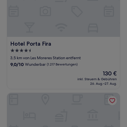
Hotel Porta Fira
Hotel Porta Fira
4.5-
Sterne-
3,5 km von Les Moreres Station entfernt
Unterkunft
9.0
9,0/10
Wunderbar
(1.217 Bewertungen)
von
Der
130 €
10,
Preis
Wunderbar,
inkl. Steuern & Gebühren
beträgt
26. Aug.–27. Aug.
(1.217
130 €
Bewertungen)
Europa Apartments