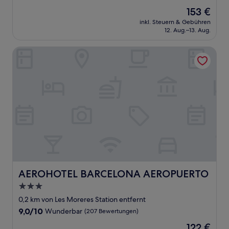
von
Der
153 €
10,
Preis
Wunderbar,
inkl. Steuern & Gebühren
beträgt
12. Aug.–13. Aug.
(1.451
153 €
Bewertungen)
AEROHOTEL BARCELONA AEROPUERTO
AEROHOTEL BARCELONA AEROPUERTO
AEROHOTEL BARCELONA AEROPUERTO
3.0-
Sterne-
0,2 km von Les Moreres Station entfernt
Unterkunft
9.0
9,0/10
Wunderbar
(207 Bewertungen)
von
Der
122 €
10,