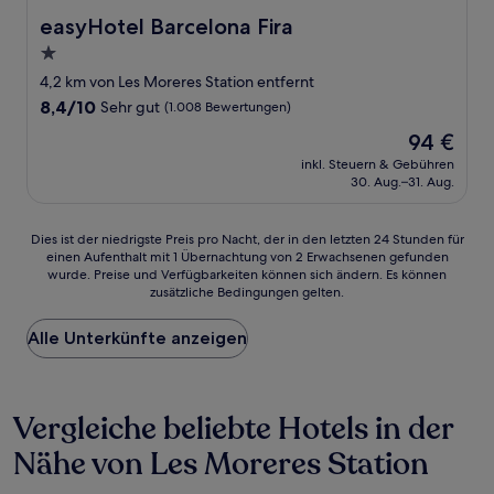
easyHotel Barcelona Fira
easyHotel Barcelona Fira
1.0-
Stern-
4,2 km von Les Moreres Station entfernt
Unterkunft
8.4
8,4/10
Sehr gut
(1.008 Bewertungen)
von
Der
94 €
10,
Preis
Sehr
inkl. Steuern & Gebühren
beträgt
30. Aug.–31. Aug.
gut,
94 €
(1.008
Bewertungen)
Dies
Dies ist der niedrigste Preis pro Nacht, der in den letzten 24 Stunden für
einen Aufenthalt mit 1 Übernachtung von 2 Erwachsenen gefunden
ist
wurde. Preise und Verfügbarkeiten können sich ändern. Es können
der
zusätzliche Bedingungen gelten.
niedrigste
Preis
Alle Unterkünfte anzeigen
pro
Nacht,
der
in
Vergleiche beliebte Hotels in der
den
letzten
Nähe von Les Moreres Station
24 Stunden
für