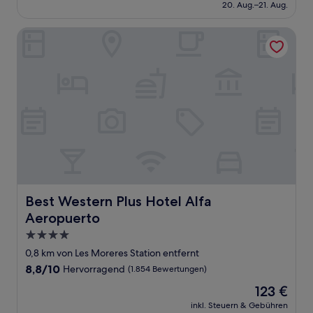
beträgt
20. Aug.–21. Aug.
(1.305
130 €
Bewertungen)
Best Western Plus Hotel Alfa Aeropuerto
Best Western Plus Hotel Alfa Aeropuerto
Best Western Plus Hotel Alfa
Aeropuerto
4.0-
Sterne-
0,8 km von Les Moreres Station entfernt
Unterkunft
8.8
8,8/10
Hervorragend
(1.854 Bewertungen)
von
Der
123 €
10,
Preis
Hervorragend,
inkl. Steuern & Gebühren