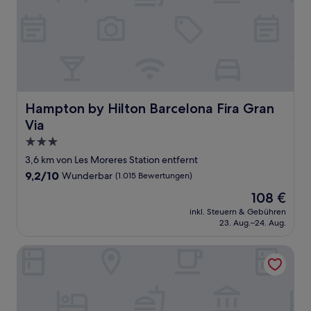
Hampton by Hilton Barcelona Fira Gran Via
Hampton by Hilton Barcelona Fira Gran
Via
3.0-
Sterne-
3,6 km von Les Moreres Station entfernt
Unterkunft
9.2
9,2/10
Wunderbar
(1.015 Bewertungen)
von
Der
108 €
10,
Preis
Wunderbar,
inkl. Steuern & Gebühren
beträgt
23. Aug.–24. Aug.
(1.015
108 €
Bewertungen)
Hotel Porta Fira