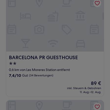
BARCELONA PR GUESTHOUSE
BARCELONA PR GUESTHOUSE
2.0-
Sterne-
0,6 km von Les Moreres Station entfernt
Unterkunft
7.4
7,4/10
Gut
(34 Bewertungen)
von
Der
89 €
10,
Preis
Gut,
inkl. Steuern & Gebühren
beträgt
11. Aug.–12. Aug.
(34
89 €
Bewertungen)
Centre Esplai Hostel