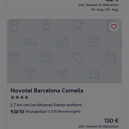
Preis
Wunderbar,
inkl. Steuern & Gebühren
beträgt
24. Aug.–25. Aug.
(207
122 €
Bewertungen)
Novotel Barcelona Cornella
Novotel Barcelona Cornella
Novotel Barcelona Cornella
4.0-
Sterne-
2,7 km von Les Moreres Station entfernt
Unterkunft
9.0
9,0/10
Wunderbar
(1.305 Bewertungen)
von
Der
130 €
10,
Preis
Wunderbar,
inkl. Steuern & Gebühren