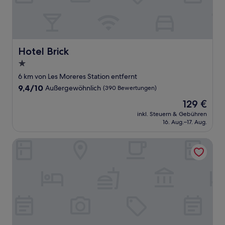
Hotel Brick
Hotel Brick
1.0-
Stern-
6 km von Les Moreres Station entfernt
Unterkunft
9.4
9,4/10
Außergewöhnlich
(390 Bewertungen)
von
Der
129 €
10,
Preis
Außergewöhnlich,
inkl. Steuern & Gebühren
beträgt
16. Aug.–17. Aug.
(390
129 €
Bewertungen)
Arya Stadium Hotel