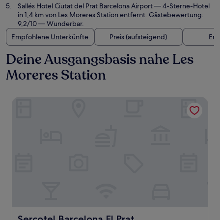
Sallés Hotel Ciutat del Prat Barcelona Airport
— 4-Sterne-Hotel
in 1,4 km von Les Moreres Station entfernt. Gästebewertung:
9,2/10 — Wunderbar.
Empfohlene Unterkünfte
Preis (aufsteigend)
Ent
Deine Ausgangsbasis nahe Les
Moreres Station
Sercotel Barcelona El Prat
Sercotel Barcelona El Prat
Sercotel Barcelona El Prat