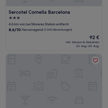
Sercotel Cornella Barcelona
Sercotel Cornella Barcelona
3.0-
Sterne-
4,6 km von Les Moreres Station entfernt
Unterkunft
8.6
8,6/10
Hervorragend
(1.000 Bewertungen)
von
Der
92 €
10,
Preis
Hervorragend,
inkl. Steuern & Gebühren
beträgt
23. Aug.–24. Aug.
(1.000
92 €
Bewertungen)
easyHotel Barcelona Fira