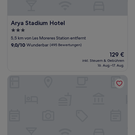
Arya Stadium Hotel
Arya Stadium Hotel
3.0-
Sterne-
5,5 km von Les Moreres Station entfernt
Unterkunft
9.0
9,0/10
Wunderbar
(495 Bewertungen)
von
Der
129 €
10,
Preis
Wunderbar,
inkl. Steuern & Gebühren
beträgt
16. Aug.–17. Aug.
(495
129 €
Bewertungen)
Sercotel Cornella Barcelona