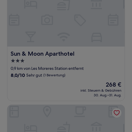
Sun & Moon Aparthotel
Sun & Moon Aparthotel
3.0-
Sterne-
0,9 km von Les Moreres Station entfernt
Unterkunft
8.0
8,0/10
Sehr gut
(1 Bewertung)
von
Der
268 €
10,
Preis
Sehr
inkl. Steuern & Gebühren
beträgt
30. Aug.–31. Aug.
gut,
268 €
(1
Bewertung)
Hampton by Hilton Barcelona Fira Gran Via