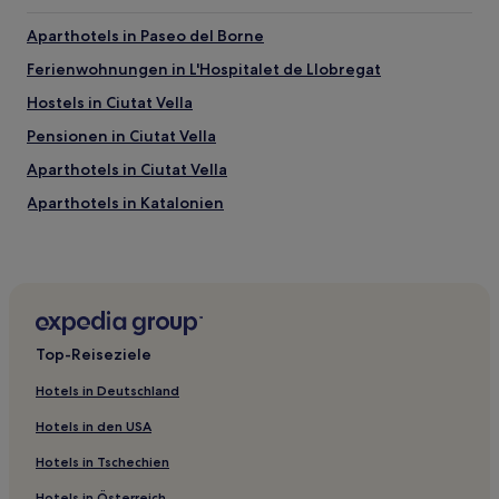
Aparthotels in Paseo del Borne
Ferienwohnungen in L'Hospitalet de Llobregat
Hostels in Ciutat Vella
Pensionen in Ciutat Vella
Aparthotels in Ciutat Vella
Aparthotels in Katalonien
Villen in Katalonien
Hostels in Portal de l'Àngel
Gasthäuser in Portal de l'Àngel
Hostels in Carrer de Montcada
Top-Reiseziele
Hostels in Rambla de Catalunya
Hotels in Deutschland
Aparthotels in Rambla de Catalunya
Hotels in den USA
Pensionen in Rambla de Catalunya
Hotels in Tschechien
Pensionen in Dreta de l'Eixample
Hotels in Österreich