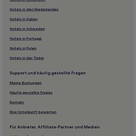
B&B in Dreta de l'Eixample
Hotels in den Niederlanden
Hostels in Esquerra de l'Eixample
Aparthotels in Esquerra de l'Eixample
Hotels in Italien
3-Sterne-Hotels in Esquerra de l'Eixample
Hotels in Schweden
4-Sterne-Hotels in Portal de l'Àngel
Hotels in Portugal
3-Sterne-Hotels in Ciutat Vella
Hotels in Polen
4-Sterne-Hotels in Ciutat Vella
Hotels in der Türkei
4-Sterne-Hotels in Carrer de Montcada
Support und häufig gestellte Fragen
4-Sterne-Hotels in Rambla de Catalunya
5-Sterne-Hotels in Paseo del Borne
Meine Buchungen
Haustierfreundliche in Esquerra de l'Eixample
Häufig gestellte Fragen
Boutique- in Esquerra de l'Eixample
Kontakt
Lgbtqia-Freundliche in Esquerra de l'Eixample
Eine Unterkunft bewerten
Familien in Barcelona
Für Anbieter, Affliliate-Partner und Medien
Günstige in Barcelona