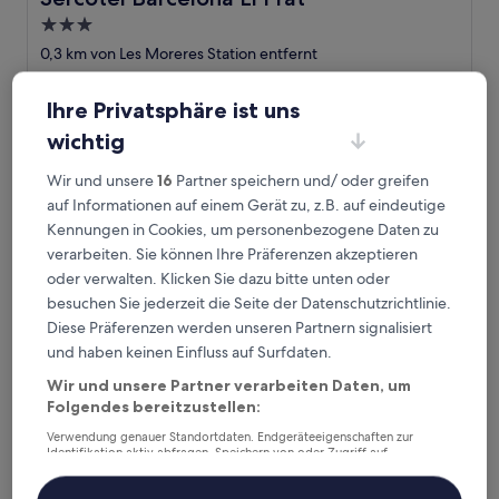
3.0-
Sterne-
0,3 km von Les Moreres Station entfernt
Unterkunft
9.2
9,2/10
Wunderbar
(121 Bewertungen)
von
Ihre Privatsphäre ist uns
Der
121 €
10,
Preis
Wunderbar,
inkl. Steuern & Gebühren
wichtig
beträgt
31. Aug.–1. Sept.
(121
121 €
Bewertungen)
Wir und unsere
16
Partner speichern und/ oder greifen
Barcelona Airport Hotel
auf Informationen auf einem Gerät zu, z.B. auf eindeutige
Kennungen in Cookies, um personenbezogene Daten zu
verarbeiten. Sie können Ihre Präferenzen akzeptieren
oder verwalten. Klicken Sie dazu bitte unten oder
besuchen Sie jederzeit die Seite der Datenschutzrichtlinie.
Diese Präferenzen werden unseren Partnern signalisiert
und haben keinen Einfluss auf Surfdaten.
Wir und unsere Partner verarbeiten Daten, um
Folgendes bereitzustellen:
Verwendung genauer Standortdaten. Endgeräteeigenschaften zur
Identifikation aktiv abfragen. Speichern von oder Zugriff auf
Barcelona Airport Hotel
Barcelona Airport Hotel
Informationen auf einem Endgerät. Personalisierte Werbung und
Inhalte, Messung von Werbeleistung und der Performance von Inhalten,
4.0-