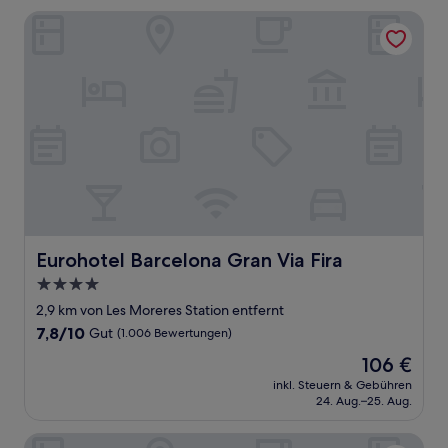
Bewertungen)
Eurohotel Barcelona Gran Via Fira
Eurohotel Barcelona Gran Via Fira
Eurohotel Barcelona Gran Via Fira
4.0-
Sterne-
2,9 km von Les Moreres Station entfernt
Unterkunft
7.8
7,8/10
Gut
(1.006 Bewertungen)
von
Der
106 €
10,
Preis
Gut,
inkl. Steuern & Gebühren
beträgt
24. Aug.–25. Aug.
(1.006
106 €
Bewertungen)
BARCELONA PR GUESTHOUSE