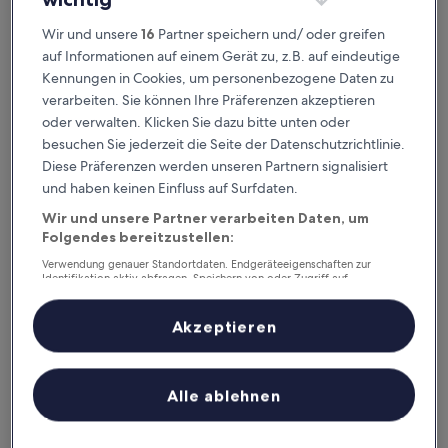
Wir und unsere
16
Partner speichern und/ oder greifen
auf Informationen auf einem Gerät zu, z.B. auf eindeutige
Plaza Inn
Plaza Inn
Kennungen in Cookies, um personenbezogene Daten zu
2.5-
verarbeiten. Sie können Ihre Präferenzen akzeptieren
Sterne-
2 km von Firestone Station entfernt
oder verwalten. Klicken Sie dazu bitte unten oder
Unterkunft
6.8
6,8/10
(163 Bewertungen)
besuchen Sie jederzeit die Seite der Datenschutzrichtlinie.
von
Der
72 €
Diese Präferenzen werden unseren Partnern signalisiert
10,
Preis
und haben keinen Einfluss auf Surfdaten.
(163
inkl. Steuern & Gebühren
beträgt
11. Aug.–12. Aug.
Bewertungen)
Wir und unsere Partner verarbeiten Daten, um
72 €
Folgendes bereitzustellen:
Santa Fe Inn Los Angeles
Verwendung genauer Standortdaten. Endgeräteeigenschaften zur
Identifikation aktiv abfragen. Speichern von oder Zugriff auf
Informationen auf einem Endgerät. Personalisierte Werbung und
Inhalte, Messung von Werbeleistung und der Performance von Inhalten,
Zielgruppenforschung sowie Entwicklung und Verbesserung von
Akzeptieren
Angeboten.
Liste der Partner (Lieferanten)
Alle ablehnen