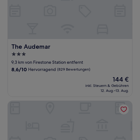
The Audemar
The Audemar
3.0-
Sterne-
9,3 km von Firestone Station entfernt
Unterkunft
8.6
8,6/10
Hervorragend
(829 Bewertungen)
von
Der
144 €
10,
Preis
Hervorragend,
inkl. Steuern & Gebühren
beträgt
12. Aug.–13. Aug.
(829
144 €
Bewertungen)
The Haas, Trademark Collection by Wyndham