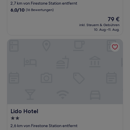
2,7 km von Firestone Station entfernt
6.0
6,0/10
(16 Bewertungen)
von
Der
79 €
10,
Preis
(16
inkl. Steuern & Gebühren
beträgt
10. Aug.–11. Aug.
Bewertungen)
79 €
Lido Hotel
Lido Hotel
Lido Hotel
2.0-
Sterne-
2,6 km von Firestone Station entfernt