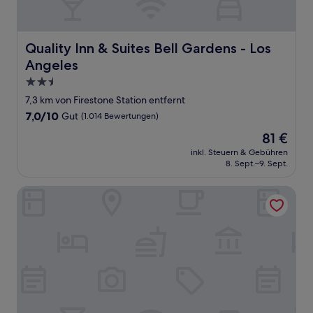
Quality Inn & Suites Bell Gardens - Los Angeles
Quality Inn & Suites Bell Gardens - Los
Angeles
2.5-
Sterne-
7,3 km von Firestone Station entfernt
Unterkunft
7.0
7,0/10
Gut
(1.014 Bewertungen)
von
Der
81 €
10,
Preis
Gut,
inkl. Steuern & Gebühren
beträgt
8. Sept.–9. Sept.
(1.014
81 €
Bewertungen)
Arlo Motel