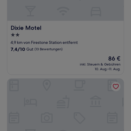
Dixie Motel
Dixie Motel
2.0-
Sterne-
4,9 km von Firestone Station entfernt
Unterkunft
7.4
7,4/10
Gut
(13 Bewertungen)
von
Der
86 €
10,
Preis
Gut,
inkl. Steuern & Gebühren
beträgt
10. Aug.–11. Aug.
(13
86 €
Bewertungen)
Quality Inn & Suites Bell Gardens - Los Angeles