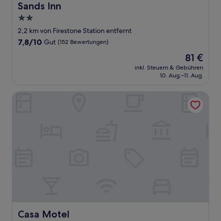
Sands Inn
Sands Inn
2.0-
Sterne-
2,2 km von Firestone Station entfernt
Unterkunft
7.8
7,8/10
Gut
(152 Bewertungen)
von
Der
81 €
10,
Preis
Gut,
inkl. Steuern & Gebühren
beträgt
10. Aug.–11. Aug.
(152
81 €
Bewertungen)
Casa Motel
Casa Motel
Casa Motel