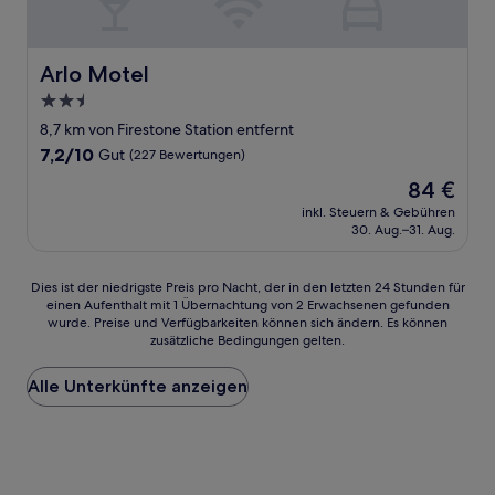
Arlo Motel
Arlo Motel
2.5-
Sterne-
8,7 km von Firestone Station entfernt
Unterkunft
7.2
7,2/10
Gut
(227 Bewertungen)
von
Der
84 €
10,
Preis
Gut,
inkl. Steuern & Gebühren
beträgt
30. Aug.–31. Aug.
(227
84 €
Bewertungen)
Dies
Dies ist der niedrigste Preis pro Nacht, der in den letzten 24 Stunden für
einen Aufenthalt mit 1 Übernachtung von 2 Erwachsenen gefunden
ist
wurde. Preise und Verfügbarkeiten können sich ändern. Es können
der
zusätzliche Bedingungen gelten.
niedrigste
Preis
Alle Unterkünfte anzeigen
pro
Nacht,
der
in
den
letzten