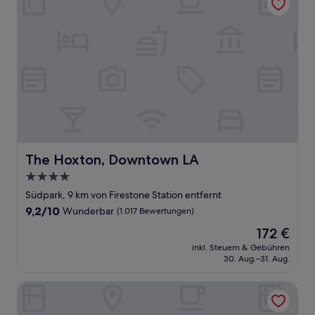
The Hoxton, Downtown LA
The Hoxton, Downtown LA
4.0-
Sterne-
Südpark, 9 km von Firestone Station entfernt
Unterkunft
9.2
9,2/10
Wunderbar
(1.017 Bewertungen)
von
Der
172 €
10,
Preis
Wunderbar,
inkl. Steuern & Gebühren
beträgt
30. Aug.–31. Aug.
(1.017
172 €
Bewertungen)
Maywood Inn