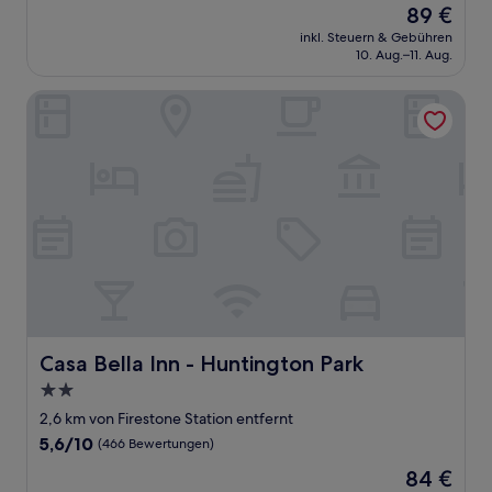
Der
89 €
10,
Preis
(40
inkl. Steuern & Gebühren
beträgt
10. Aug.–11. Aug.
Bewertungen)
89 €
Casa Bella Inn - Huntington Park
Casa Bella Inn - Huntington Park
Casa Bella Inn - Huntington Park
2.0-
Sterne-
2,6 km von Firestone Station entfernt
Unterkunft
5.6
5,6/10
(466 Bewertungen)
von
Der
84 €
10,