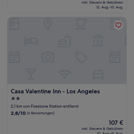
Preis
(466
inkl. Steuern & Gebühren
beträgt
12. Aug.–13. Aug.
Bewertungen)
84 €
Casa Valentine Inn - Los Angeles
Casa Valentine Inn - Los Angeles
Casa Valentine Inn - Los Angeles
2.0-
Sterne-
2,1 km von Firestone Station entfernt
Unterkunft
2.8
2,8/10
(6 Bewertungen)
von
Der
107 €
10,
Preis
(6
inkl. Steuern & Gebühren
beträgt
10. Aug.–11. Aug.