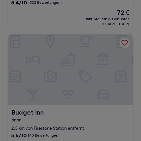
Unterkunft
5.4
5,4/10
(533 Bewertungen)
von
Der
72 €
10,
Preis
(533
inkl. Steuern & Gebühren
beträgt
10. Aug.–11. Aug.
Bewertungen)
72 €
Budget Inn
Budget Inn
Budget Inn
2.0-
Sterne-
2,3 km von Firestone Station entfernt
Unterkunft
5.6
5,6/10
(40 Bewertungen)
von