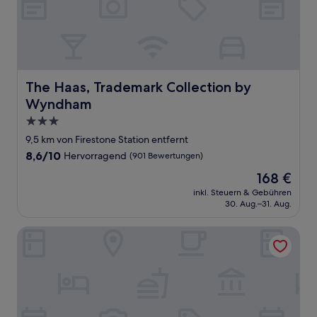
The Haas, Trademark Collection by Wyndham
The Haas, Trademark Collection by
Wyndham
3.0-
Sterne-
9,5 km von Firestone Station entfernt
Unterkunft
8.6
8,6/10
Hervorragend
(901 Bewertungen)
von
Der
168 €
10,
Preis
Hervorragend,
inkl. Steuern & Gebühren
beträgt
30. Aug.–31. Aug.
(901
168 €
Bewertungen)
La Mirage Inn LAX Airport