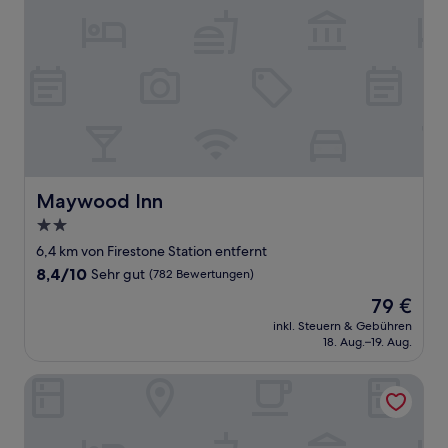
Maywood Inn
Maywood Inn
2.0-
Sterne-
6,4 km von Firestone Station entfernt
Unterkunft
8.4
8,4/10
Sehr gut
(782 Bewertungen)
von
Der
79 €
10,
Preis
Sehr
inkl. Steuern & Gebühren
beträgt
18. Aug.–19. Aug.
gut,
79 €
(782
Bewertungen)
Kodō Hotel