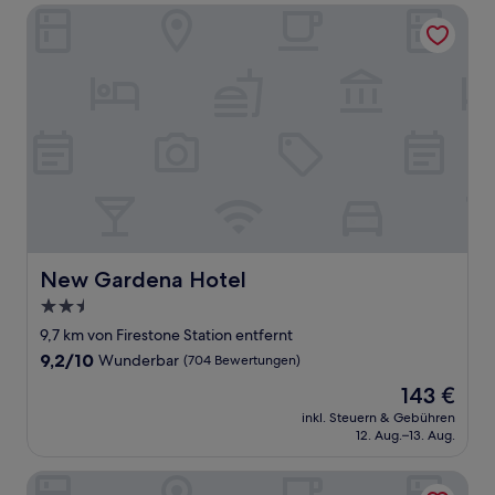
New Gardena Hotel
New Gardena Hotel
New Gardena Hotel
2.5-
Sterne-
9,7 km von Firestone Station entfernt
Unterkunft
9.2
9,2/10
Wunderbar
(704 Bewertungen)
von
Der
143 €
10,
Preis
Wunderbar,
inkl. Steuern & Gebühren
beträgt
12. Aug.–13. Aug.
(704
143 €
Bewertungen)
The Hoxton, Downtown LA