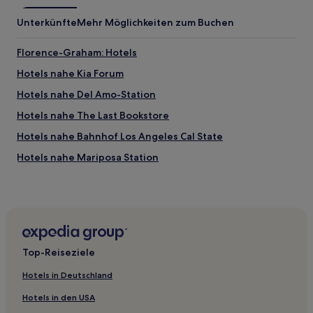
Unterkünfte
Mehr Möglichkeiten zum Buchen
Florence-Graham: Hotels
Hotels nahe Kia Forum
Hotels nahe Del Amo-Station
Hotels nahe The Last Bookstore
Hotels nahe Bahnhof Los Angeles Cal State
Hotels nahe Mariposa Station
Commerce: Hotels
Hotels nahe Station Hollywood - Vine
Hotels nahe Bunker Hills Steps
Little Tokyo: Hotels
Top-Reiseziele
Inglewood Hotels
Hotels in Deutschland
Los Angeles Hotels
Hotels in den USA
Lucerne - Higuera: Hotels