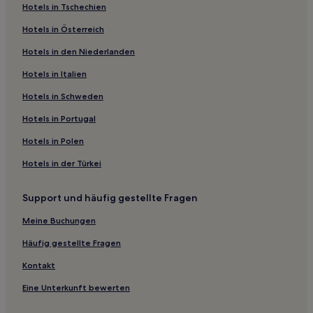
Hotels in Tschechien
Hotels nahe Exposition Park
Hotels in Österreich
Hotels nahe Broadway Theater District
Hotels in den Niederlanden
Hotels nahe Florence Station
Hotels nahe Japanese American National Museum
Hotels in Italien
Hotels nahe Redondo Beach Station
Hotels in Schweden
Hotels nahe Citadel Outlets
Hotels in Portugal
West Athens: Hotels
Hotels in Polen
Hotels nahe U-Bahn-Station Jefferson/USC
Hotels in der Türkei
Watts: Hotels
Support und häufig gestellte Fragen
Hotels nahe Aviation/LAX Station
Hotels nahe LAC+USC Medical Center
Meine Buchungen
Hotels nahe Expo/Vermont Station
Häufig gestellte Fragen
Hotels nahe Chinatown-Station
Kontakt
Hotels nahe Little Tokyo/Arts District Station
Eine Unterkunft bewerten
Hotels nahe Natural History Museum of Los Angeles