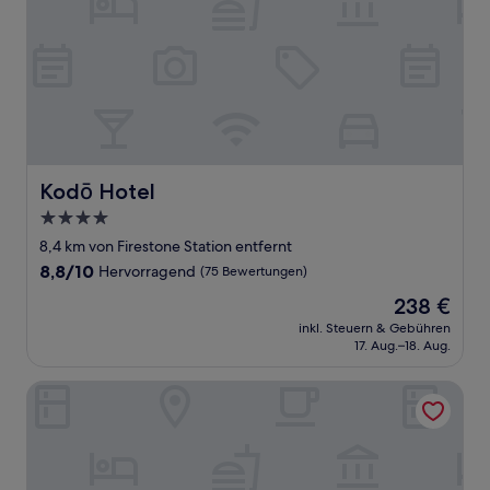
Kodō Hotel
Kodō Hotel
4.0-
Sterne-
8,4 km von Firestone Station entfernt
Unterkunft
8.8
8,8/10
Hervorragend
(75 Bewertungen)
von
Der
238 €
10,
Preis
Hervorragend,
inkl. Steuern & Gebühren
beträgt
17. Aug.–18. Aug.
(75
238 €
Bewertungen)
The Audemar