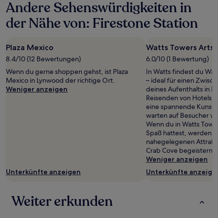
Andere Sehenswürdigkeiten in
24 Stunden
für
der Nähe von: Firestone Station
einen
Aufenthalt
mit
Plaza Mexico
Watts Towers Arts 
1 Übernachtung
von
8.4/10 (12 Bewertungen)
6.0/10 (1 Bewertung)
2 Erwachsenen
Wenn du gerne shoppen gehst, ist Plaza
In Watts findest du Wat
gefunden
Mexico in Lynwood der richtige Ort.
– ideal für einen Zwis
wurde.
Weniger anzeigen
deines Aufenthalts in L
Preise
Reisenden von Hotels.
und
eine spannende Kunst
Verfügbarkeiten
warten auf Besucher vi
können
Wenn du in Watts Tower
sich
Spaß hattest, werden d
ändern.
nahegelegenen Attrakt
Es
Crab Cove begeistern.
können
Weniger anzeigen
zusätzliche
Bedingungen
Unterkünfte anzeigen
Unterkünfte anzeige
gelten.
Weiter erkunden