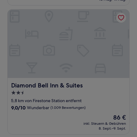
Bewertungen)
107 €
Diamond Bell Inn & Suites
Diamond Bell Inn & Suites
Diamond Bell Inn & Suites
2.5-
Sterne-
5,8 km von Firestone Station entfernt
Unterkunft
9.0
9,0/10
Wunderbar
(1.009 Bewertungen)
von
Der
86 €
10,
Preis
Wunderbar,
inkl. Steuern & Gebühren
beträgt
8. Sept.–9. Sept.
(1.009
86 €
Bewertungen)